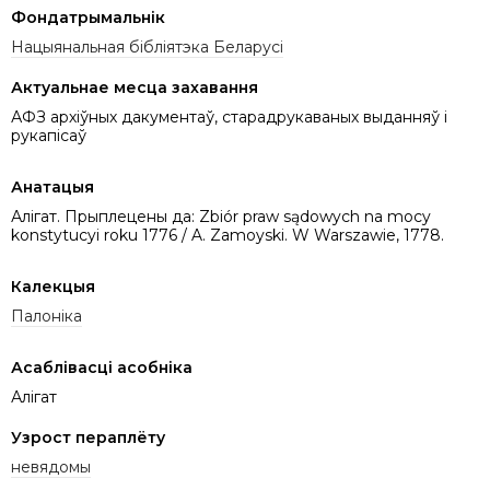
Фондатрымальнік
Нацыянальная бібліятэка Беларусі
Актуальнае месца захавання
АФЗ архіўных дакументаў, старадрукаваных выданняў і
рукапісаў
Анатацыя
Алігат. Прыплецены да: Zbiór praw sądowych na mocy
konstytucyi roku 1776 / A. Zamoyski. W Warszawie, 1778.
Калекцыя
Палоніка
Асаблівасці асобніка
Алігат
Узрост пераплёту
невядомы