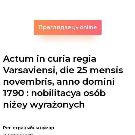
Праглядзець online
Actum in curia regia
Varsaviensi, die 25 mensis
novembris, anno domini
1790 : nobilitacya osób
niżey wyrażonych
Регістрацыйны нумар