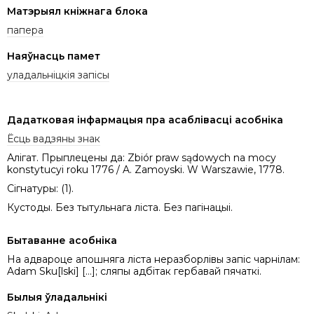
Матэрыял кніжнага блока
папера
Наяўнасць памет
уладальніцкія запісы
Дадатковая інфармацыя пра асаблівасці асобніка
Ёсць вадзяны знак
Алігат. Прыплецены да: Zbiór praw sądowych na mocy
konstytucyi roku 1776 / A. Zamoyski. W Warszawie, 1778.
Сігнатуры: (1).
Кустоды. Без тытульнага ліста. Без пагінацыі.
Бытаванне асобніка
На адвароце апошняга ліста неразборлівы запіс чарнілам:
Adam Sku[lski] […]; сляпы адбітак гербавай пячаткі.
Былыя ўладальнікі