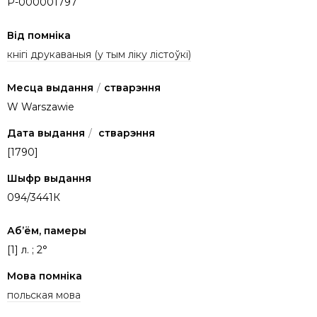
P-000001797
Від помніка
кнігі друкаваныя (у тым ліку лістоўкі)
Месца выдання
/
стварэння
W Warszawie
Дата выдання
/
стварэння
[1790]
Шыфр выдання
094/3441К
Аб’ём, памеры
[1] л. ; 2°
Мова помніка
польская мова