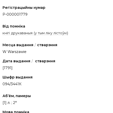
Регістрацыйны нумар
P-000001779
Від помніка
кнігі друкаваныя (у тым ліку лістоўкі)
Месца выдання
/
стварэння
W Warszawie
Дата выдання
/
стварэння
[1791]
Шыфр выдання
094/3441К
Аб’ём, памеры
[1] л. ; 2°
Мова помніка