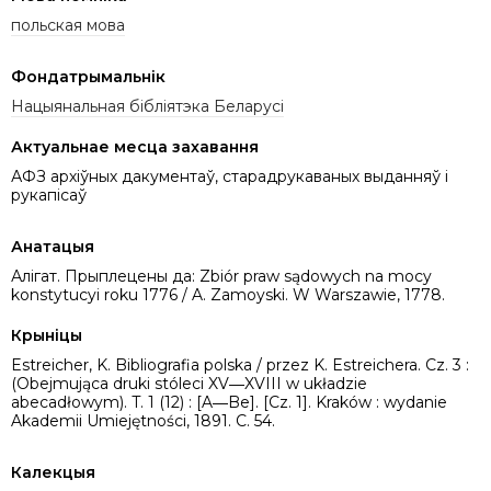
польская мова
Фондатрымальнік
Нацыянальная бібліятэка Беларусі
Актуальнае месца захавання
АФЗ архіўных дакументаў, старадрукаваных выданняў і
рукапісаў
Анатацыя
Алігат. Прыплецены да: Zbiór praw sądowych na mocy
konstytucyi roku 1776 / A. Zamoyski. W Warszawie, 1778.
Крыніцы
Estreicher, K. Bibliografia polska / przez K. Estreichera. Cz. 3 :
(Obejmująca druki stóleci XV―XVIII w układzie
abecadłowym). T. 1 (12) : [A―Be]. [Cz. 1]. Kraków : wydanie
Akademii Umiejętności, 1891. C. 54.
Калекцыя