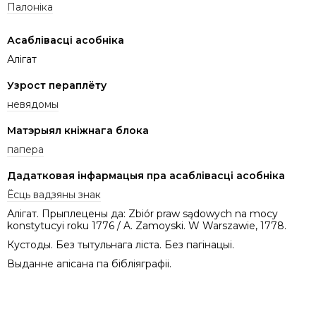
Палоніка
Асаблівасці асобніка
Алігат
Узрост пераплёту
невядомы
Матэрыял кніжнага блока
папера
Дадатковая інфармацыя пра асаблівасці асобніка
Ёсць вадзяны знак
Алігат. Прыплецены да: Zbiór praw sądowych na mocy
konstytucyi roku 1776 / A. Zamoyski. W Warszawie, 1778.
Кустоды. Без тытульнага ліста. Без пагінацыі.
Выданне апісана па бібліяграфіі.