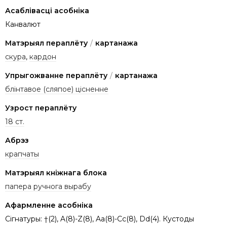
Асаблівасці асобніка
Канвалют
Матэрыял пераплёту
/
картанажа
скура
,
кардон
Упрыгожванне пераплёту
/
картанажа
блінтавое (сляпое) цісненне
Узрост пераплёту
18 ст.
Абрэз
крапчаты
Матэрыял кніжнага блока
папера ручнога вырабу
Афармленне асобніка
Сігнатуры: †(2), A(8)-Z(8), Aa(8)-Cc(8), Dd(4). Кустоды