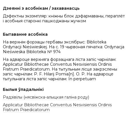
Дзеянні з асобнікам / захаванасць
Дэфектны экзэмпляр: кніжны блок дэфармаваны, пераплёт
і асобныя старонкі пашкоджаны жучком
Бытаванне асобніка
На верхнім форзацы гербавы экслібрыс: Biblioteka
Ordynacji Nieświeskiej. На с. 19 чырвоная пячатка: Ordynacja
Nieświeska Biblioteka № 974
На адвароце верхняга форзацнага ліста запіс чарнілам:
Applicatur Bibliothecae Conventus Nesvisiensis Ordinis
Fratrum Praedicatorum. На тытульным лісце закрэслены
запіс чарнілам: P. F. Hilarij Pomia[n]. O. P. На адвароце
тытульнага ліста запіс чарнілам: In perpetuam
Былыя ўладальнікі
Радзівілы (нясвіжска-алыцкая галіна роду)
Applicatur Bibliothecae Conventus Nesvisiensis Ordinis
Fratrum Praedicatorum