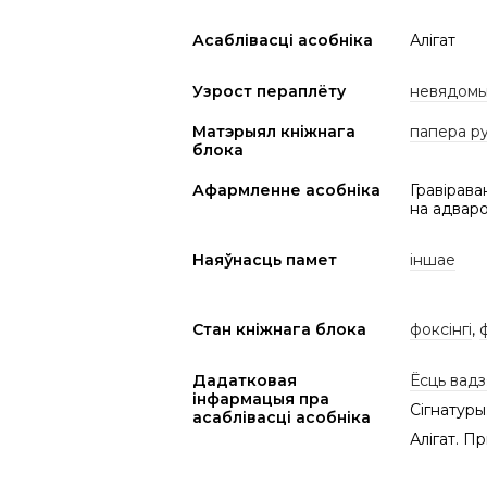
Асаблівасці асобніка
Алігат
Узрост пераплёту
невядом
Матэрыял кніжнага
папера р
блока
Афармленне асобніка
Гравірава
на адваро
Наяўнасць памет
іншае
Стан кніжнага блока
фоксінгі
,
Дадатковая
Ёсць вадз
інфармацыя пра
Сігнатуры:
асаблівасці асобніка
Алігат. Пр