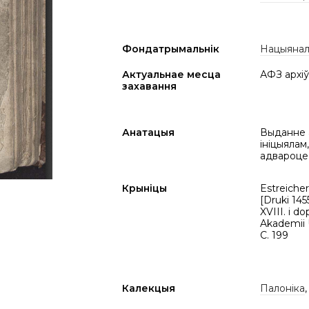
Фондатрымальнік
Нацыяналь
Актуальнае месца
АФЗ архіў
захавання
Анатацыя
Выданне а
ініцыялам
адвароце 
Крыніцы
Estreicher,
[Druki 145
XVIII. i d
Akademii U
C. 199
Калекцыя
Палоніка