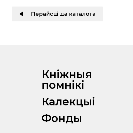
Перайсці да каталога
Кніжныя
помнікі
Калекцыі
Фонды