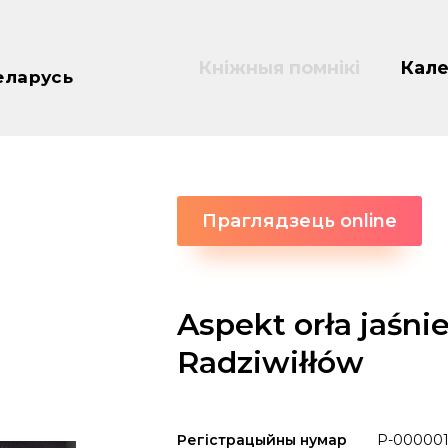
Кніжныя помнікі
Кале
еларусь
Праглядзець online
Aspekt orła jaśni
Radziwiłłów
Регістрацыйны нумар
P-000001