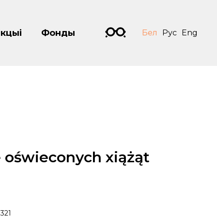
кцыі
Фонды
Бел
Рус
Eng
e oświeconych xiążąt
321