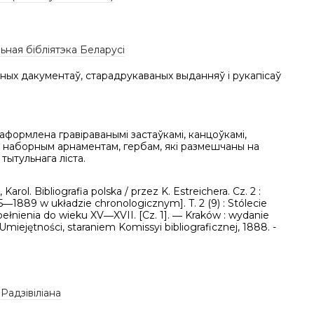
ная бібліятэка Беларусі
ных дакументаў, старадрукаваных выданняў і рукапісаў
формлена гравіраванымі застаўкамі, канцоўкамі,
, наборным арнаментам, гербам, які размешчаны на
тытульнага ліста.
 Karol. Bibliografia polska / przez K. Estreichera. Cz. 2 :
5―1889 w układzie chronologicznym]. T. 2 (9) : Stólecie
opełnienia do wieku XV―XVII. [Cz. 1]. ― Kraków : wydanie
miejętności, staraniem Komissyi bibliograficznej, 1888. -
,
Радзівіліана