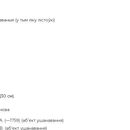
аваныя (у тым ліку лістоўкі)
 (30 см).
 мова
 A. (—1759) (аб’ект ушанавання)
 B. (аб’ект ушанавання)