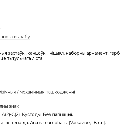
ы
учнога вырабу
ныя застаўкі, канцоўкі, ініцыял, наборны арнамент, герб
це тытульнага ліста.
фізічныя / механічныя пашкоджанні
яны знак
 А(2)-C(2). Кустоды. Без пагінацыі.
ыплецена да: Arcus triumphalis. [Varsaviae, 18 ст.].