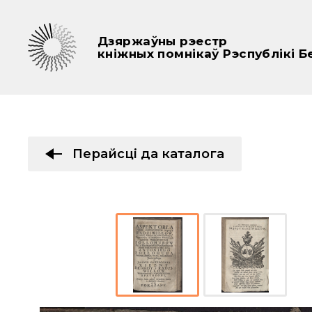
Дзяржаўны рэестр
кніжных помнікаў Рэспублікі Б
Перайсці да каталога