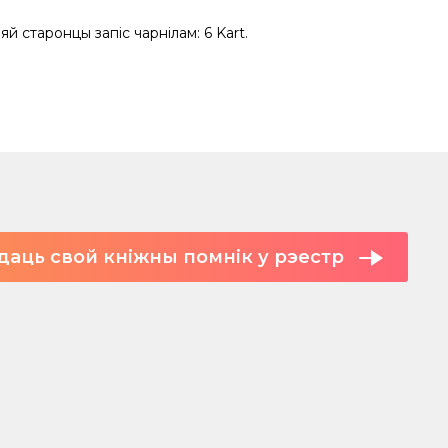
й старонцы запіс чарнілам: 6 Kart.
даць свой кніжны помнік у рэестр