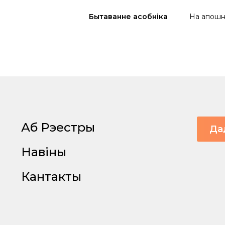
Бытаванне асобніка
На апошня
Аб Рэестры
Да
Навіны
Кантакты