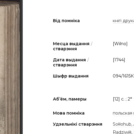
Від помніка
кнігі друк
Месца выдання
/
[Wilno]
стварэння
Дата выдання
/
[1744]
стварэння
Шыфр выдання
094/1615К
Аб’ём, памеры
[12] c. ; 2°
Мова помніка
польская
Удзельнікі стварэння
Sołłohub,
Radziwiłł,