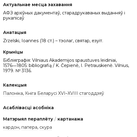
Актуальнае месца захавання
АФЗ архіўных дакументаў, старадрукаваных выданняў і
рукапісаў
Анатацыя
Zrzelski, Ioannes (18 ст.) – тэолаг, святар, езуіт.
Крыніцы
Бібліяграфія: Vilniaus Akademijos spaustuves leidiniai,
1576―1805: bibliografią / K. Čepienè, I. Petrauskienè. Vilnius,
1979. № 3136.
Калекцыя
Палоніка
,
Кніга Беларусі XVI–XVIII стагоддзяў
Асаблівасці асобніка
Матэрыял пераплёту
/
картанажа
кардон
,
папера
,
скура