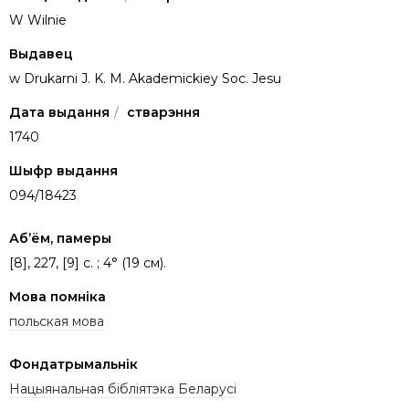
W Wilnie
Выдавец
w Drukarni J. K. M. Akademickiey Soc. Jesu
Дата выдання
/
стварэння
1740
Шыфр выдання
094/18423
Аб’ём, памеры
[8], 227, [9] c. ; 4° (19 см).
Мова помніка
польская мова
Фондатрымальнік
Нацыянальная бібліятэка Беларусі