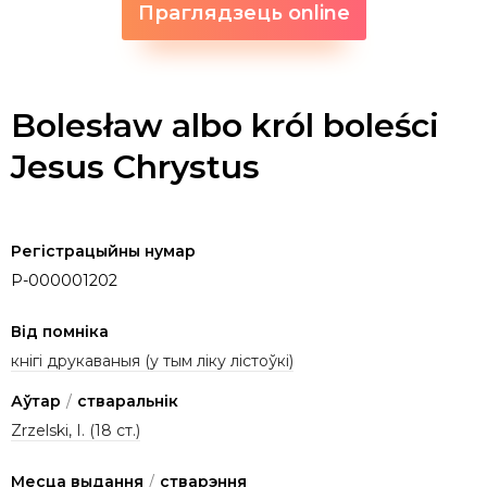
Праглядзець online
Bolesław albo król boleści
Jesus Chrystus
Регістрацыйны нумар
P-000001202
Від помніка
кнігі друкаваныя (у тым ліку лістоўкі)
Аўтар
/
стваральнік
Zrzelski, I. (18 ст.)
Месца выдання
/
стварэння