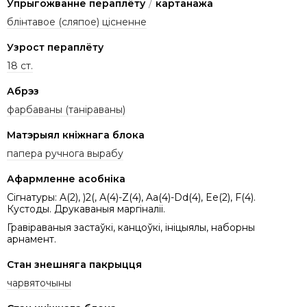
Упрыгожванне пераплёту
/
картанажа
блінтавое (сляпое) цісненне
Узрост пераплёту
18 ст.
Абрэз
фарбаваны (таніраваны)
Матэрыял кніжнага блока
папера ручнога вырабу
Афармленне асобніка
Сігнатуры: A(2), )2(, А(4)-Z(4), Aa(4)-Dd(4), Ee(2), F(4).
Кустоды. Друкаваныя маргіналіі.
Гравіраваныя застаўкі, канцоўкі, ініцыялы, наборны
арнамент.
Стан знешняга пакрыцця
чарвяточыны