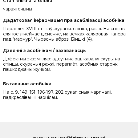
Стан кніжнага блока
чарвяточыны
Дадатковая інфармацыя пра асаблівасці асобніка
Пераплёт XVIII ст. паўскураны: спінка, ражкі. На спінцы
сляпое лінейнае цісненне, на вечках каляровая папера
пад "мармур". Чырвоны абрэз. Бінцікі (4).
Дзеянні з асобнікам / захаванасць
Дэфектны экзэмпляр: адсутнічаюць кавалкі скуры на
спінцы, скураныя ражкі, пераплёт, асобныя старонкі
пашкоджаны жучком.
Бытаванне асобніка
На с. 9, 149, 151, 196-197, 202 рукапісныя маргіналіі,
падкрэсліванні чарнілам.