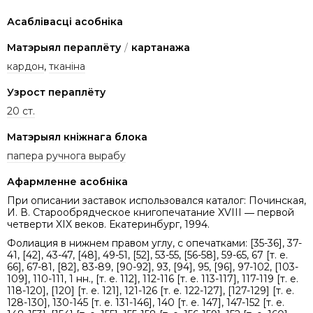
Асаблівасці асобніка
Матэрыял пераплёту
/
картанажа
кардон
,
тканіна
Узрост пераплёту
20 ст.
Матэрыял кніжнага блока
папера ручнога вырабу
Афармленне асобніка
При описании заставок использовался каталог: Починская,
И. В. Старообрядческое книгопечатание XVIII ― первой
четверти XIX веков. Екатеринбург, 1994.
Фолиация в нижнем правом углу, с опечатками: [35-36], 37-
41, [42], 43-47, [48], 49-51, [52], 53-55, [56-58], 59-65, 67 [т. е.
66], 67-81, [82], 83-89, [90-92], 93, [94], 95, [96], 97-102, [103-
109], 110-111, 1 нн., [т. е. 112], 112-116 [т. е. 113-117], 117-119 [т. е.
118-120], [120] [т. е. 121], 121-126 [т. е. 122-127], [127-129] [т. е.
128-130], 130-145 [т. е. 131-146], 140 [т. е. 147], 147-152 [т. е.