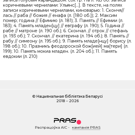
запись голубым карандашом: coll. гр. На л. 163 об. запись
коричневыми чернилами: Ульянс[...]. В тексте, на полях
записи коричневыми чернилами, киноварью: 1. Скончя//
лась // раба // божия // енафа (л. [180 об.]); 2. Максим
помер; година // Ефимию (л. 181); 3. Память // Ефимии (л.
183); 4. Память младен[цу] // евграфу (л. 190); 5. Година //
рабе // матроне (л. 190 об.); 6. Скончал. // отрок // стефанъ
(л. 193 об.); 7. Скончал. // екатерина (л. 194 об.); 8. Память //
рабу // симеону (л. 195 об.); 9. Память младе[нцу] борису (л.
198 об.); 10. Празникъ феодороской бож[ией] ма[тери] (л.
199); 10. Память мокиа младен. (л. 204 об.); 11. Память
евдокии (л. 210)
©
Нацыянальная бібліятэка Беларусі
2018 ‒ 2026
Распрацоўка АІС
-
кампанія PRAS