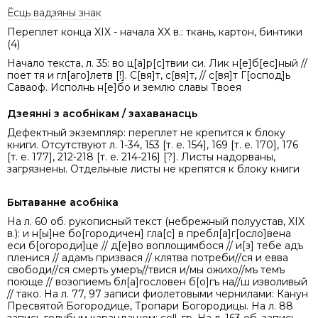
Ёсць вадзяны знак
Переплет конца XIX - начала XX в.: ткань, картон, бинтики
(4)
Начало текста, л. 35: во ц[а]р[с]твии си. Лик н[е]б[ес]ный //
поет тя и гл[аго]летв [!]. С[вя]т, с[вя]т, // с[вя]т Г[оспод]ь
Саваоф. Исполнь н[е]бо и землю славы Твоея
Дзеянні з асобнікам / захаванасць
Дефектный экземпляр: переплет не крепится к блоку
книги. Отсутствуют л. 1-34, 153 [т. е. 154], 169 [т. е. 170], 176
[т. е. 177], 212-218 [т. е. 214-216] [?]. Листы надорваны,
загрязнены. Отдельные листы не крепятся к блоку книги
Бытаванне асобніка
На л. 60 об. рукописный текст (небрежный полуустав, XIX
в.): и н[ы]не бо[городичен] гла[с] в пребл[а]г[осло]вена
еси б[огороди]це // д[е]во воплощимбося // и[з] тебе адъ
пленися // адамъ призвася // клятва потреби//ся и евва
свободи//ся смерть умеръ//твися и/мы ожихо//мъ темъ
поюще // возопиемъ бл[а]гословен б[о]гъ на//ш изволивый
// тако. На л. 77, 97 записи фиолетовыми чернилами: Канун
Пресвятой Богородице, Тропари Богородицы. На л. 88