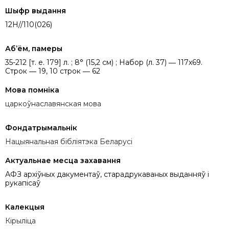
Шыфр выдання
12Н//110(026)
Аб’ём, памеры
35-212 [т. е. 179] л. ; 8° (15,2 см) ; Набор (л. 37) ― 117х69.
Строк ― 19, 10 строк ― 62
Мова помніка
царкоўнаславянская мова
Фондатрымальнік
Нацыянальная бібліятэка Беларусі
Актуальнае месца захавання
АФЗ архіўных дакументаў, старадрукаваных выданняў і
рукапісаў
Калекцыя
Кірыліца