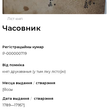
Ліст кнігі
Часовник
Регістрацыйны нумар
P-000000719
Від помніка
кнігі друкаваныя (у тым ліку лістоўкі)
Месца выдання
/
стварэння
[Яссы
Дата выдання
/
стварэння
1789―1795?]