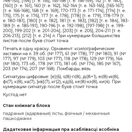
148-153], [154] [т. е. 155], 155-158 [т. е. 156-159], 152 [т. е. 160],
[160] [т. е. 161], 160 [т. е. 162], 162-164 [т. е. 163-165], [165-167]
[т. е. 166-168], 168 [т. е. 169], 170-173 [т. е. 171-174], [174] [т. е.
175], 175 [т. е. 176], 177 [т. е. 178], [178] [т. е. 179], 178-179 [т.
е. 180-181], [180] [т. е. 182], 181 [т. е. 183], [182] [т. е. 184], 183-
189 [т. е. 185-191], 190-196 [т. е. 192-198], [197-198] [т. е. 199-
200], 199-202 [т. е. 201-204], [203] [т. е. 205], 204-211 [т. е.
206-213], [212] [т. е. 214] л. При нумерации большинства
листов после букв стоит точка
Печать в одну краску. Орнамент: ксилографические
заставки на л. 39 об. (№ 177), 61 (№ 178), 77 (№ 180), 91 (№
177), 97 (№ 179), 103 (№ 177), 118 (№ 178), 129 (№ 179), 164
(№ 180), 173 об., 178 (№ 171), 181 об. (№ 174), 185 (№ 167),
203 (№ 174), 207 (№ 168). Ломбарды, вязь
Сигнатуры цифровые: [е](6), s(8)-гі(8), ді(8+1), еі(8)-иі(8),
фі(7), к(8), ка(7), [кв](7), кг(2), кд(6), ке(8)-кз(8), ки(4). При
нумерации сигнатур после букв стоит точка
Кустод нет
Стан кніжнага блока
падраныя (адарваныя) лісты
,
фізічныя / механічныя
пашкоджанні
Дадатковая інфармацыя пра асаблівасці асобніка