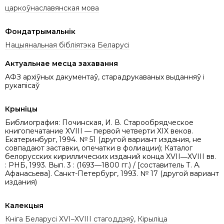
царкоўнаславянская мова
Фондатрымальнік
Нацыянальная бібліятэка Беларусі
Актуальнае месца захавання
АФЗ архіўных дакументаў, старадрукаваных выданняў і
рукапісаў
Крыніцы
Библиография: Починская, И. В. Старообрядческое
книгопечатание XVIII ― первой четверти XIX веков.
Екатеринбург, 1994. № 51 (другой вариант издания, не
совпадают заставки, опечатки в фолиации); Каталог
белорусских кириллических изданий конца XVII―XVIII вв.
: РНБ, 1993. Вып. 3 : (1693―1800 гг.) / [составитель Т. А.
Афанасьева]. Санкт-Петербург, 1993. № 17 (другой вариант
издания)
Калекцыя
Кніга Беларусі XVI–XVIII стагоддзяў
,
Кірыліца