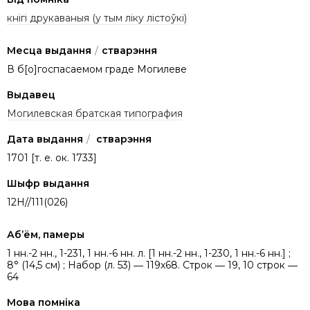
кнігі друкаваныя (у тым ліку лістоўкі)
Месца выдання
/
стварэння
В б[о]госпасаемом граде Могилеве
Выдавец
Могилевская братская типография
Дата выдання
/
стварэння
1701 [т. е. ок. 1733]
Шыфр выдання
12Н//111(026)
Аб’ём, памеры
1 нн.-2 нн., 1-231, 1 нн.-6 нн. л. [1 нн.-2 нн., 1-230, 1 нн.-6 нн.] ;
8° (14,5 см) ; Набор (л. 53) ― 119х68. Строк ― 19, 10 строк ―
64
Мова помніка