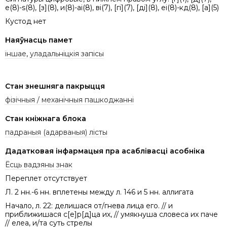
е(8)-s(8), [з](8), и(8)-аі(8), ві(7), [гі](7), [ді](8), еі(8)-кд(8), [а](5)
Кустод нет
Наяўнасць памет
іншае
,
уладальніцкія запісы
Стан знешняга пакрыцця
фізічныя / механічныя пашкоджанні
Стан кніжнага блока
падраныя (адарваныя) лісты
Дадатковая інфармацыя пра асаблівасці асобніка
Ёсць вадзяны знак
Переплет отсутствует
Л. 2 нн.-6 нн. вплетены между л. 146 и 5 нн. аллигата
Начало, л. 22: делишася от/гнева лица его. // и
приближишася с[е]р[д]ца их, // умякнуша словеса их паче
// елеа, и/та суть стрелы