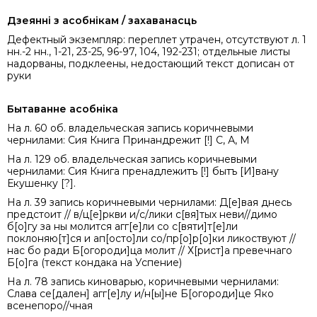
Дзеянні з асобнікам / захаванасць
Дефектный экземпляр: переплет утрачен, отсутствуют л. 1
нн.-2 нн., 1-21, 23-25, 96-97, 104, 192-231; отдельные листы
надорваны, подклеены, недостающий текст дописан от
руки
Бытаванне асобніка
На л. 60 об. владельческая запись коричневыми
чернилами: Сия Книга Принандрежит [!] С, А, М
На л. 129 об. владельческая запись коричневыми
чернилами: Сия Книга пренадлежитъ [!] бытъ [И]вану
Екушенку [?].
На л. 39 запись коричневыми чернилами: Д[е]вая днесь
предстоит // в/ц[е]ркви и/с/лики с[вя]тых неви//димо
б[о]гу за ны молится агг[е]ли со с[вяти]т[е]ли
поклоняю[т]ся и ап[осто]ли со/пр[о]р[о]ки ликоствуют //
нас бо ради Б[огороди]ца молит // Х[рист]а превечнаго
Б[о]га (текст кондака на Успение)
На л. 78 запись киноварью, коричневыми чернилами:
Слава се[дален] агг[е]лу и/н[ы]не Б[огороди]це Яко
всенепоро//чная