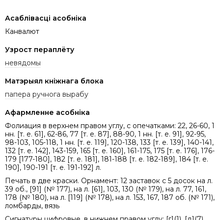
Асаблівасці асобніка
Канвалют
Узрост пераплёту
невядомы
Матэрыял кніжнага блока
папера ручнога вырабу
Афармленне асобніка
Фолиация в верхнем правом углу, с опечатками: 22, 26-60, 1
нн. [т. е. 61], 62-86, 77 [т. е. 87], 88-90, 1 нн. [т. е. 91], 92-95,
98-103, 105-118, 1 нн. [т. е. 119], 120-138, 133 [т. е. 139], 140-141,
132 [т. е. 142], 143-159, 165 [т. е. 160], 161-175, 175 [т. е. 176], 176-
179 [177-180], 182 [т. е. 181], 181-188 [т. е. 182-189], 184 [т. е.
190], 190-191 [т. е. 191-192] л.
Печать в две краски. Орнамент: 12 заставок с 5 досок на л.
39 об., [91] (№ 177), на л. [61], 103, 130 (№ 179), на л. 77, 161,
178 (№ 180), на л. [119] (№ 178), на л. 153, 167, 187 об. (№ 171),
ломбарды, вязь
Сигнатуры цифровые, в нижнем правом углу: [г](1), [д](7),