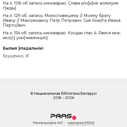
На л. 108 об запись киноварью: Слава и/н[ы]не аллилуия
г[жды]
На л. 129 об. запись: Милостивешему // Моему брату
Ивану // Максимовичу Петр Петрович; Сия Кни//га Ивана
Перто//вич
На л. 154 об. запись киноварью: Кондак глас 4; Явися мне;
ико[с] уни[чиженную]
Былыя ўладальнікі
Екушенко, И.
©
Нацыянальная бібліятэка Беларусі
2018 ‒ 2026
Распрацоўка АІС
-
кампанія PRAS