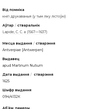
Від помніка
кнігі друкаваныя (у тым ліку лістоўкі)
Аўтар
/
стваральнік
Lapide, C. C. a (1567—1637)
Месца выдання
/
стварэння
Antverpiae [Antwerpen]
Выдавец
apud Martinum Nutium
Дата выдання
/
стварэння
1625
Шыфр выдання
094/4132К
Аб’ём, памеры