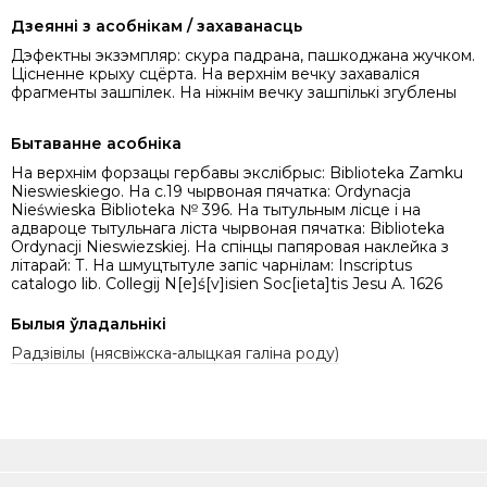
Дзеянні з асобнікам / захаванасць
Дэфектны экзэмпляр: скура падрана, пашкоджана жучком.
Цісненне крыху сцёрта. На верхнім вечку захаваліся
фрагменты зашпілек. На ніжнім вечку зашпількі згублены
Бытаванне асобніка
На верхнім форзацы гербавы экслібрыс: Biblioteka Zamku
Nieswieskiego. На с.19 чырвоная пячатка: Ordynacja
Nieświeska Biblioteka № 396. На тытульным лісце і на
адвароце тытульнага ліста чырвоная пячатка: Biblioteka
Ordynacji Nieswiezskiej. На спінцы папяровая наклейка з
літарай: Т. На шмуцтытуле запіс чарнілам: Inscriptus
catalogo lib. Collegij N[e]ś[v]isien Soc[ieta]tis Jesu A. 1626
Былыя ўладальнікі
Радзівілы (нясвіжска-алыцкая галіна роду)