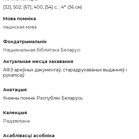
[32], 502, [67], 400, [54] c. ; 4° (36 см)
Мова помніка
лацінская мова
Фондатрымальнік
Нацыянальная бібліятэка Беларусі
Актуальнае месца захавання
АФЗ архіўных дакументаў, старадрукаваных выданняў і
рукапісаў
Анатацыя
Кніжны помнік Рэспублікі Беларусь
Калекцыя
Радзівіліана
Асаблівасці асобніка