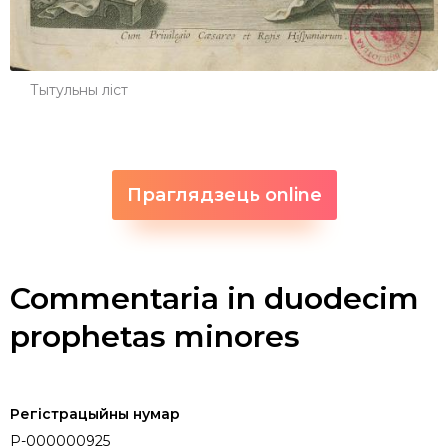
Тытульны ліст
Праглядзець online
Commentaria in duodecim
prophetas minores
Регістрацыйны нумар
P-000000925