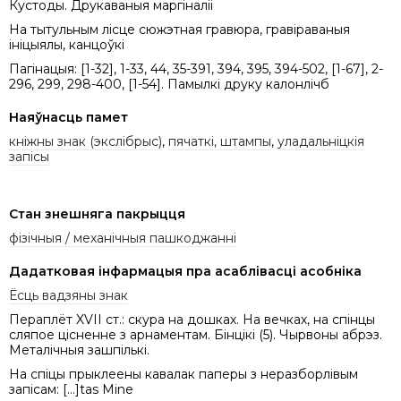
Кустоды. Друкаваныя маргіналіі
На тытульным лісце сюжэтная гравюра, гравіраваныя
ініцыялы, канцоўкі
Пагінацыя: [1-32], 1-33, 44, 35-391, 394, 395, 394-502, [1-67], 2-
296, 299, 298-400, [1-54]. Памылкі друку калонлічб
Наяўнасць памет
кніжны знак (экслібрыс)
,
пячаткі, штампы
,
уладальніцкія
запісы
Стан знешняга пакрыцця
фізічныя / механічныя пашкоджанні
Дадатковая інфармацыя пра асаблівасці асобніка
Ёсць вадзяны знак
Пераплёт XVII ст.: скура на дошках. На вечках, на спінцы
сляпое цісненне з арнаментам. Бінцікі (5). Чырвоны абрэз.
Металічныя зашпількі.
На спіцы прыклеены кавалак паперы з неразборлівым
запісам: [...]tas Mine