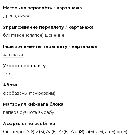
Матэрыял пераплёту
/
картанажа
дрэва
,
скура
Упрыгожванне пераплёту
/
картанажа
блінтавое (сляпое) цісненне
Іншыя элементы пераплёту
/
картанажа
зашпількі
Узрост пераплёту
17 ст.
Абрэз
фарбаваны (таніраваны)
Матэрыял кніжнага блока
папера ручнога вырабу
Афармленне асобніка
Сігнатуры: A(6)-Z(6), Aa(6)-Zz(6), Aaa(8), a(6)-z(6), aa(6)-pp(6).