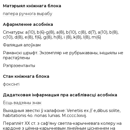
Матэрыял кніжнага блока
папера ручнога вырабу
Афармленне асобніка
Сігнатуры: a(10), b(6)-g(8), a(8), b(10), c(8), d(7), a(10), b(8),
c(10), d(8), e(8), f(6), g(8), h(8), i (8), k(8), l(8), m(6)
Фаліяцыя алоўкам
Раманскі шрыфт. Экзэмпляр не рубрыкаваны, ініцыялы не
прастаўлены
Рэпрэзентанты
Стан кніжнага блока
фоксінгі
Дадатковая інфармацыя пра асаблівасці асобніка
Ёсць вадзяны знак
Выхадныя звесткі ў калафоне: Venetiis ex // e,dibus solite,
habitationis 4o. nonas Iunias. M.cccc.lxxvij.
Пераплёт XX ст. з саф'яну светла-карычневага колеру на
кардоне з цёмна-карычневым лiнейным цісненнем на