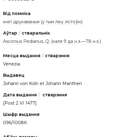
Від помніка
кнігі друкаваныя (у тым ліку лістоўкі)
Аўтар
/
стваральнік
Asconius Pedianus, Q. (каля 9 да н.э.—78 н.э.)
Месца выдання
/
стварэння
Venezia
Выдавец
Johann von Köln et Johann Manthen
Дата выдання
/
стварэння
[Post 2 VI 1477]
Шыфр выдання
096/1008К