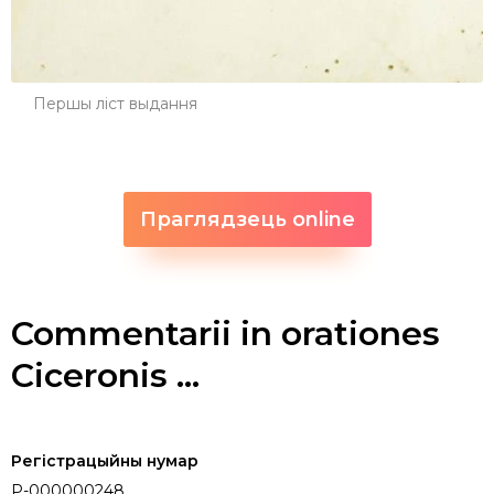
Першы ліст выдання
Праглядзець online
Commentarii in orationes
Ciceronis ...
Регістрацыйны нумар
P-000000248