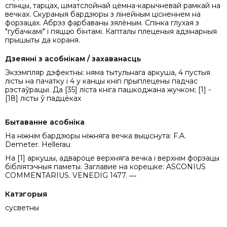
спінцы, тарцах, шматслойнай цёмна-карычневай рамкай на
вечках. Скураныя бардзюры з лінейным цісненнем на
форзацах. Абрэз фарбаваны зялёным. Спінка глухая з
"губачкамi" i пяццю бiнтамi. Капталы плеценыя адзінарныя
прышыты да кораня.
Дзеянні з асобнікам / захаванасць
Экзэмпляр дэфектны: няма тытульнага аркуша, 4 пустыя
лісты на пачатку i 4 у канцы кнігі прыплецены падчас
рэстаўрацыі. Да [35] ліста кніга пашкоджана жучком; [1] -
[18] лісты ў падцёках
Бытаванне асобніка
На ніжнім бардзюры нiжняга вечка выціснута: F.A.
Demeter. Hellerau
На [1] аркушы, адвароце верхняга вечка і верхнiм форзацы
бібліятэчныя паметы. Заглавие на корешке: ASCONIUS
COMMENTARIUS. VENEDIG 1477. ―
Катэгорыя
сусветны