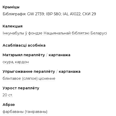
Крыніцы
Бібліяграфія: GW 2739; IBP 580; IAL A1022; СКИ 29
Калекцыя
Інкунабулы ў фондзе Нацыянальнай бібліятэкі Беларусі
Асаблівасці асобніка
Матэрыял пераплёту
/
картанажа
скура
,
кардон
Упрыгожванне пераплёту
/
картанажа
блінтавое (сляпое) цісненне
Узрост пераплёту
20 ст.
Абрэз
фарбаваны (таніраваны)