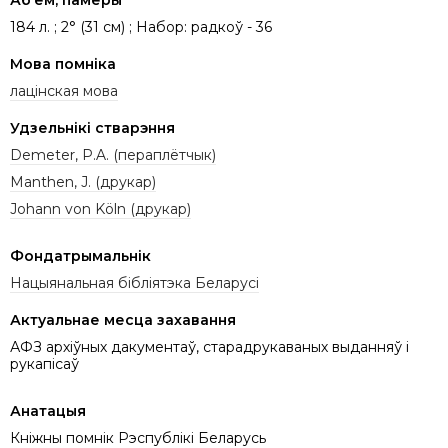
Аб’ём, памеры
184 л. ; 2° (31 см) ; Набор: радкоў - 36
Мова помніка
лацінская мова
Удзельнікі стварэння
Demeter, P.A. (пераплётчык)
Manthen, J. (друкар)
Johann von Köln (друкар)
Фондатрымальнік
Нацыянальная бібліятэка Беларусі
Актуальнае месца захавання
АФЗ архіўных дакументаў, старадрукаваных выданняў і
рукапісаў
Анатацыя
Кніжны помнік Рэспублікі Беларусь