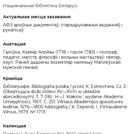
Нацыянальная бібліятэка Беларусі
Актуальнае месца захавання
АФЗ архіўных дакументаў, старадрукаваных выданняў і
рукапісаў
Анатацыя
Галоўка, Казімір Алойзы (1718 – пасля 1783) – географ,
педагог, магістр філасофіі і вольных мастацтваў; святар,
езуіт. Раней дадзены экзэмпляр належыў Магілёўскай
мужской гімназіі.
Крыніцы
Бібліяграфія: Bibliografia polska / przez K. Estreichera. Cz. 3 :
(Obejmująca druki stóleci XV―XVIII w układzie
abecadłowym). T. 7 (18) : H―I. Kraków : wydanie Akademii
Umiejętności, 1901. C. 251; Vilniaus Akademijos spaustuves
leidiniai, 1576―1805: bibliografią / K. Čepienè, I. Petrauskienè.
Vilnius, 1979. № 1713.
Калекцыя