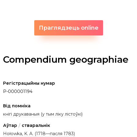
Праглядзець online
Compendium geographiae
Регістрацыйны нумар
P-000001194
Від помніка
кнігі друкаваныя (у тым ліку лістоўкі)
Аўтар
/
стваральнік
Hołowka, K. A. (1718—пасля 1783)