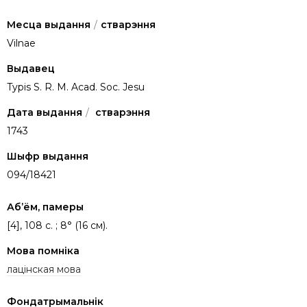
Месца выдання
/
стварэння
Vilnae
Выдавец
Typis S. R. M. Acad. Soc. Jesu
Дата выдання
/
стварэння
1743
Шыфр выдання
094/18421
Аб’ём, памеры
[4], 108 c. ; 8° (16 см).
Мова помніка
лацінская мова
Фондатрымальнік