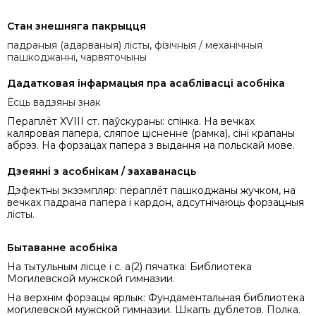
Стан знешняга пакрыцця
падраныя (адарваныя) лісты
,
фізічныя / механічныя
пашкоджанні
,
чарвяточыны
Дадатковая інфармацыя пра асаблівасці асобніка
Ёсць вадзяны знак
Пераплёт XVIII ст. паўскураны: спінка. На вечках
каляровая папера, сляпое цісненне (рамка), сіні крапаны
абрэз. На форзацах папера з выдання на польскай мове.
Дзеянні з асобнікам / захаванасць
Дэфектны экзэмпляр: пераплёт пашкоджаны жучком, на
вечках падрана папера і кардон, адсутнічаюць форзацныя
лісты.
Бытаванне асобніка
На тытульным лісце i с. a(2) пячатка: Библиотека
Могилевской мужской гимназии.
На верхнім форзацы ярлык: Фундаментальная библиотека
могилевской мужской гимназии. Шкапъ дублетов. Полка.