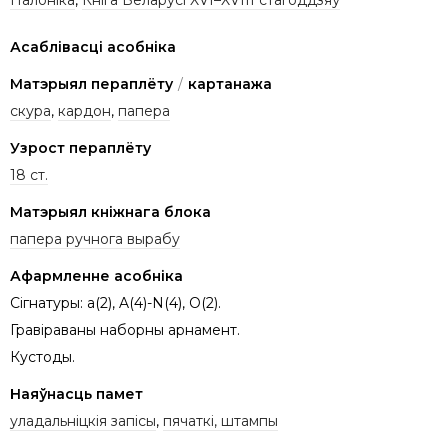
Палоніка
,
Кніга Беларусі XVI–XVIII стагоддзяў
Асаблівасці асобніка
Матэрыял пераплёту
/
картанажа
скура
,
кардон
,
папера
Узрост пераплёту
18 ст.
Матэрыял кніжнага блока
папера ручнога вырабу
Афармленне асобніка
Сігнатуры: a(2), A(4)-N(4), O(2).
Гравіраваны наборны арнамент.
Кустоды.
Наяўнасць памет
уладальніцкія запісы
,
пячаткі, штампы