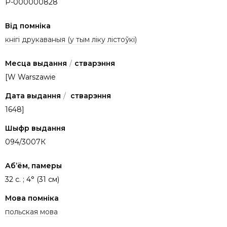
P-000000828
Від помніка
кнігі друкаваныя (у тым ліку лістоўкі)
Месца выдання
/
стварэння
[W Warszawie
Дата выдання
/
стварэння
1648]
Шыфр выдання
094/3007К
Аб’ём, памеры
32 c. ; 4° (31 см)
Мова помніка
польская мова