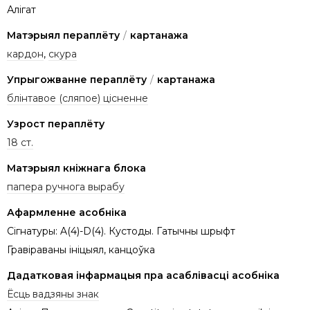
Алігат
Матэрыял пераплёту
/
картанажа
кардон
,
скура
Упрыгожванне пераплёту
/
картанажа
блінтавое (сляпое) цісненне
Узрост пераплёту
18 ст.
Матэрыял кніжнага блока
папера ручнога вырабу
Афармленне асобніка
Сігнатуры: A(4)-D(4). Кустоды. Гатычны шрыфт
Гравіраваны ініцыял, канцоўка
Дадатковая інфармацыя пра асаблівасці асобніка
Ёсць вадзяны знак