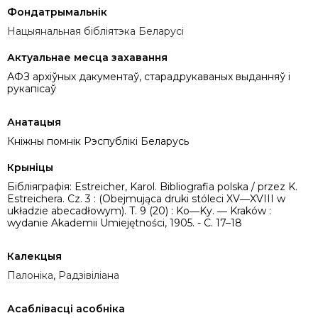
Фондатрымальнік
Нацыянальная бібліятэка Беларусі
Актуальнае месца захавання
АФЗ архіўных дакументаў, старадрукаваных выданняў і
рукапісаў
Анатацыя
Кніжны помнік Рэспублікі Беларусь
Крыніцы
Бібліяграфія: Estreicher, Karol. Bibliografia polska / przez K.
Estreichera. Cz. 3 : (Obejmująca druki stóleci XV―XVIII w
układzie abecadłowym). T. 9 (20) : Ko―Ky. ― Kraków :
wydanie Akademii Umiejętności, 1905. - C. 17–18
Калекцыя
Палоніка
,
Радзівіліана
Асаблівасці асобніка