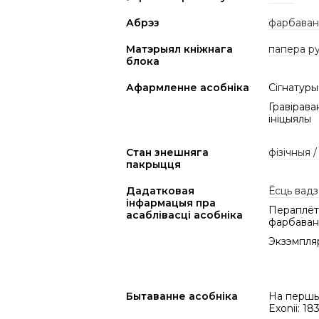
Абрэз
фарбаваны
Матэрыял кніжнага
папера р
блока
Афармленне асобніка
Сігнатуры 
Гравірава
ініцыялы
Стан знешняга
фізічныя 
пакрыцця
Дадатковая
Ёсць вадз
інфармацыя пра
Пераплёт 
асаблівасці асобніка
фарбава
Экзэмпляр
Бытаванне асобніка
На першым
Exonii: 18