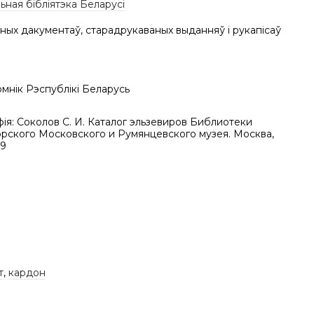
ная бібліятэка Беларусі
ных дакументаў, старадрукаваных выданняў і рукапісаў
мнік Рэспублікі Беларусь
фія: Соколов С. И. Каталог эльзевиров Библиотеки
рского Московского и Румянцевского музея. Москва,
99
т
,
кардон