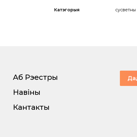
Катэгорыя
сусветны
Аб Рэестры
Да
Навіны
Кантакты