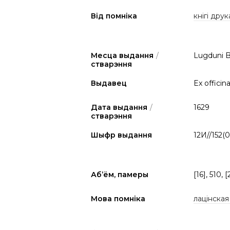
Від помніка
кнігі друк
Месца выдання
/
Lugduni B
стварэння
Выдавец
Ex officin
Дата выдання
/
1629
стварэння
Шыфр выдання
12И//152(0
Аб’ём, памеры
[16], 510, [
Мова помніка
лацінская