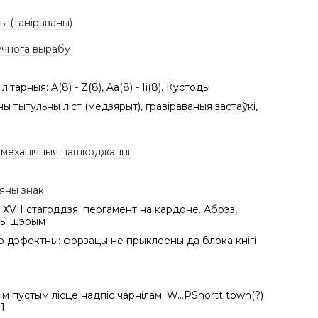
 (таніраваны)
учнога вырабу
літарныя: A(8) - Z(8), Aa(8) - Ii(8). Кустоды
ны тытульны ліст (медзярыт), гравіраваныя застаўкі,
/ механічныя пашкоджанні
яны знак
XVII стагоддзя: пергамент на кардоне. Абрэз,
ны шэрым
 дэфектны: форзацы не прыклеены да блока кнігі
 пустым лісце надпіс чарнілам: W...PShortt town(?)
31