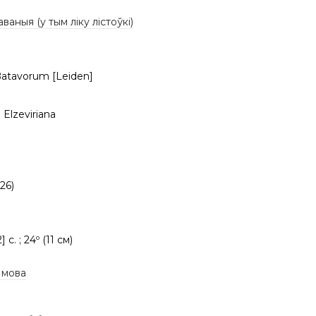
аваныя (у тым ліку лістоўкі)
atavorum [Leiden]
a Elzeviriana
26)
2] с. ; 24º (11 см)
 мова