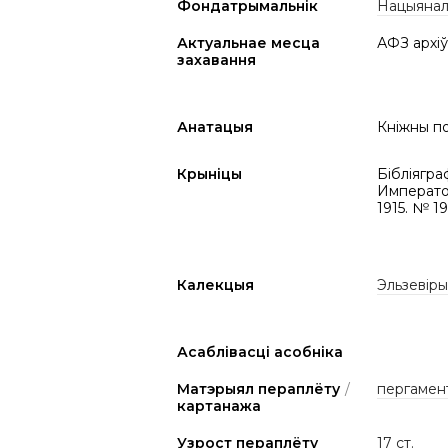
Фондатрымальнік
Нацыяналь
Актуальнае месца
АФЗ архіў
захавання
Анатацыя
Кніжны по
Крыніцы
Бібліягра
Императо
1915. № 1
Калекцыя
Эльзевіры
Асаблівасці асобніка
Матэрыял пераплёту
/
пергамен
картанажа
Узрост пераплёту
17 ст.