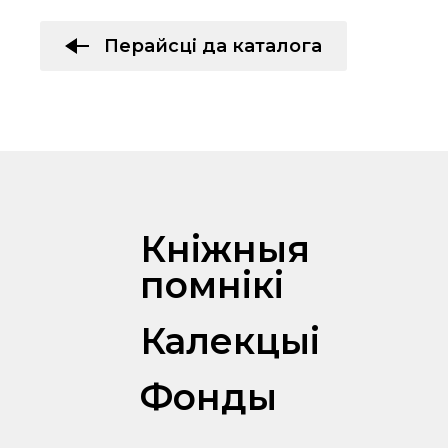
Перайсці да каталога
Кніжныя
помнікі
Калекцыі
Фонды