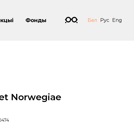
кцыі
Фонды
Бел
Рус
Eng
 et Norwegiae
0474