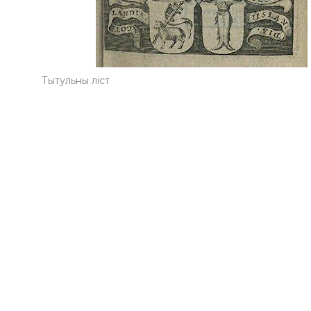
Тытульны ліст