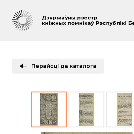
Дзяржаўны рэестр
кніжных помнікаў Рэспублікі Б
Перайсці да каталога