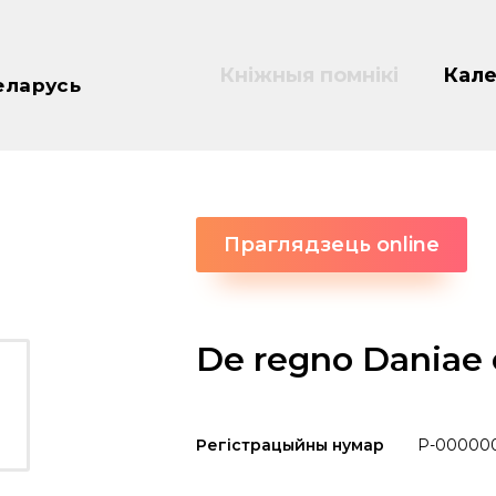
Кніжныя помнікі
Кале
еларусь
Праглядзець online
De regno Daniae
Регістрацыйны нумар
P-00000