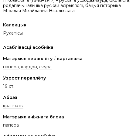
Нікольскага (1848–1917) – рускага ўсходазнаўца, біблеіста,
родапачынальніка рускай асірыялогіі, бацькі гісторыка
МІкалая Міхайлавіча Нікольскага
Калекцыя
Рукапісы
Асаблівасці асобніка
Матэрыял пераплёту
/
картанажа
папера
,
кардон
,
скура
Узрост пераплёту
19 ст.
Абрэз
крапчаты
Матэрыял кніжнага блока
папера