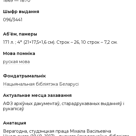
1869 ― 1870
Шыфр выдання
096/3441
Аб’ём, памеры
171 л. ; 4° (21×17,5×1,6 см). Строк – 26, 10 строк – 7,2 см.
Мова помніка
руская мова
Фондатрымальнік
Нацыянальная бібліятэка Беларусі
Актуальнае месца захавання
АФЗ архіўных дакументаў, старадрукаваных выданняў і
рукапісаў
Анатацыя
Верагодна, студэнцкая праца Міхаіла Васільевіча