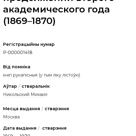
академического года
(1869–1870)
Регістрацыйны нумар
P-000001418
Від помніка
кнігі рукапісныя (у тым ліку лістоўкі)
Аўтар
/
стваральнік
Никольский Михаил
Месца выдання
/
стварэння
Москва
Дата выдання
/
стварэння