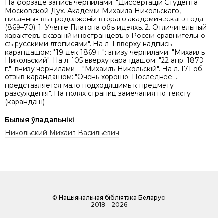
На форзаце запись чернилами: "Диссертацiи Студента
Московской Дух. Академiи Михаила Никольскаго,
писанныя въ продолженiи втораго академическаго года
(869–70). 1. Ученіе Платона объ идеяхъ. 2. Отличительный
характеръ сказаній иностранцевъ о Россіи сравнительно
съ русскими лѣтописями". На л. 1 вверху надпись
карандашом: "19 дек 1869 г."; внизу чернилами: "Михаилъ
Никольский". На л. 105 вверху карандашом: "22 апр. 1870
г."; внизу чернилами – "Михаилъ Никольскій". На л. 171 об.
отзыв карандашом: "Очень хорошо. Последнее …
представляется мало подходящимъ к предмету
разсужденiя". На полях страниц замечания по тексту
(карандаш)
Былыя ўладальнікі
Никольский Михаил Васильевич
©
Нацыянальная бібліятэка Беларусі
2018 ‒ 2026