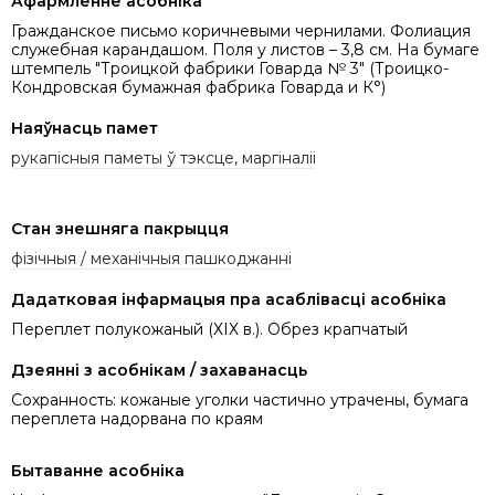
Афармленне асобніка
Гражданское письмо коричневыми чернилами. Фолиация
служебная карандашом. Поля у листов – 3,8 см. На бумаге
штемпель "Троицкой фабрики Говарда № 3" (Троицко-
Кондровская бумажная фабрика Говарда и К°)
Наяўнасць памет
рукапісныя паметы ў тэксце, маргіналіі
Стан знешняга пакрыцця
фізічныя / механічныя пашкоджанні
Дадатковая інфармацыя пра асаблівасці асобніка
Переплет полукожаный (ХІХ в.). Обрез крапчатый
Дзеянні з асобнікам / захаванасць
Сохранность: кожаные уголки частично утрачены, бумага
переплета надорвана по краям
Бытаванне асобніка