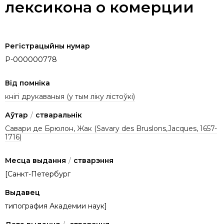
лексикона о комерции
Регістрацыйны нумар
P-000000778
Від помніка
кнігі друкаваныя (у тым ліку лістоўкі)
Аўтар
/
стваральнік
Савари де Брюлон, Жак (Savary des Bruslons,Jacques, 1657-
1716)
Месца выдання
/
стварэння
[Санкт-Петербург
Выдавец
типография Академии наук]