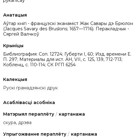
рукапісаў
Анатацыя
Аўтар кнігі - французскі эканаміст Жак Савары дэ Брюлон
(Jacques Savary des Bruslons; 1657—1716). Перакладчык -
Сяргей Валчкоў
Крыніцы
Библиография: Соп. 12724; Губерти I, 60; Изд. времени Е.
П. 297; Материалы для ист. АН, VIІ, с. 125, 139, 712-713;
Кобленц, с. 110-114; СК РГП 6254
Калекцыя
Рускі грамадзянскі друк
Асаблівасці асобніка
Матэрыял пераплёту
/
картанажа
скура
,
дрэва
Упрыгожванне пераплёту
/
картанажа