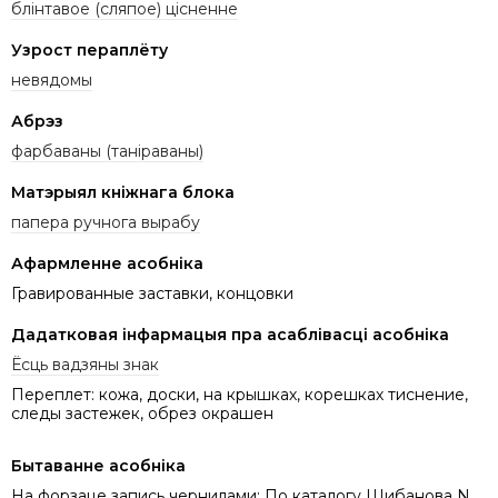
блінтавое (сляпое) цісненне
Узрост пераплёту
невядомы
Абрэз
фарбаваны (таніраваны)
Матэрыял кніжнага блока
папера ручнога вырабу
Афармленне асобніка
Гравированные заставки, концовки
Дадатковая інфармацыя пра асаблівасці асобніка
Ёсць вадзяны знак
Переплет: кожа, доски, на крышках, корешках тиснение,
следы застежек, обрез окрашен
Бытаванне асобніка
На форзаце запись чернилами: По каталогу Шибанова N