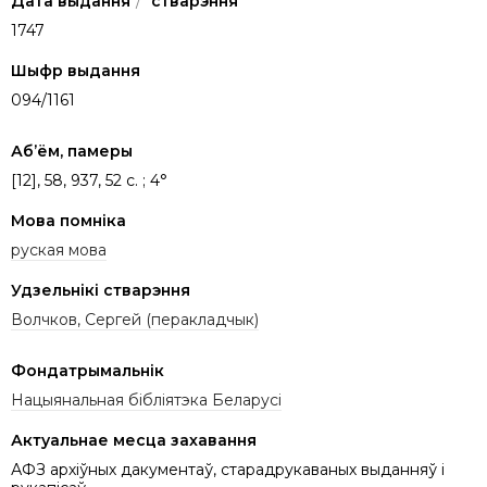
Дата выдання
/
стварэння
1747
Шыфр выдання
094/1161
Аб’ём, памеры
[12], 58, 937, 52 с. ; 4°
Мова помніка
руская мова
Удзельнікі стварэння
Волчков, Сергей (перакладчык)
Фондатрымальнік
Нацыянальная бібліятэка Беларусі
Актуальнае месца захавання
АФЗ архіўных дакументаў, старадрукаваных выданняў і