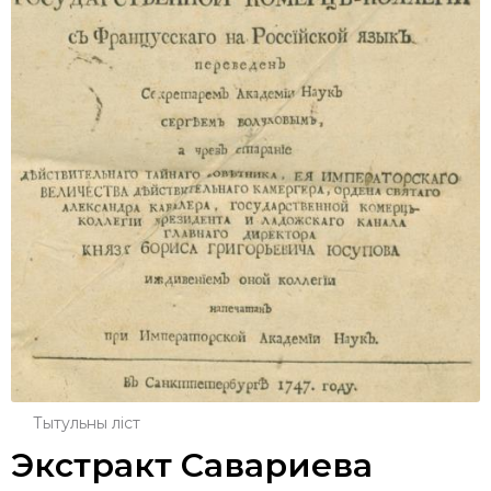
Тытульны ліст
Экстракт Савариева