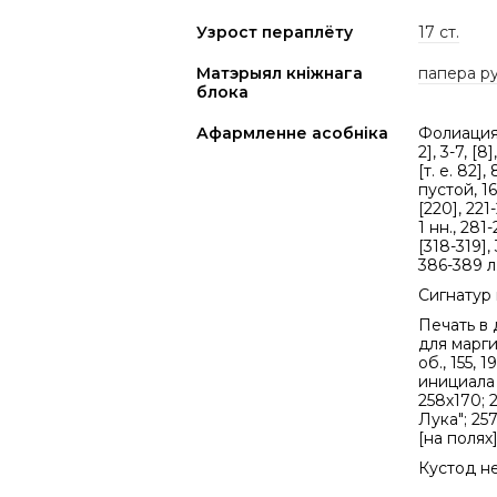
Узрост пераплёту
17 ст.
Матэрыял кніжнага
папера р
блока
Афармленне асобніка
Фолиация 
2], 3-7, [8]
[т. е. 82],
пустой, 168
[220], 221
1 нн., 281
[318-319],
386-389 л
Сигнатур 
Печать в 
для маргин
об., 155, 1
инициала с
258х170; 2
Лука"; 257
[на полях]
Кустод н