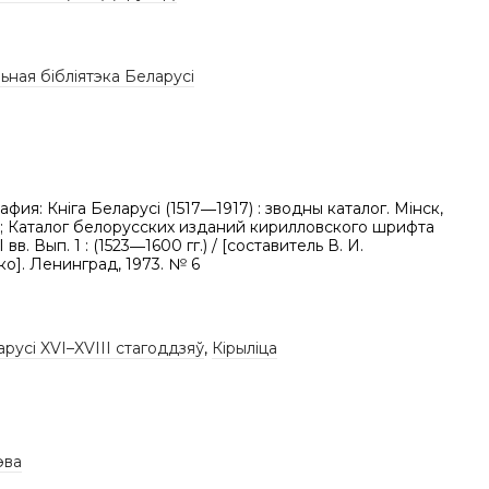
ная бібліятэка Беларусі
фия: Кніга Беларусі (1517―1917) : зводны каталог. Мінск,
8; Каталог белорусских изданий кирилловского шрифта
 вв. Вып. 1 : (1523―1600 гг.) / [составитель В. И.
о]. Ленинград, 1973. № 6
арусі XVI–XVIII стагоддзяў
,
Кірыліца
эва