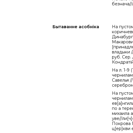
безнача//л
Бытаванне асобніка
На пустом
коричневы
Динабургс
Макарович
[принадле
владыки /
руб. Сер.
Кондратій
На л. 1-9
чернилами 
Савелья /
серебром
На пустом
чернилами
ев[а]нгил
по а тере
михаила а
уве//ли[ч
Покрова 
ц[ер]кви 