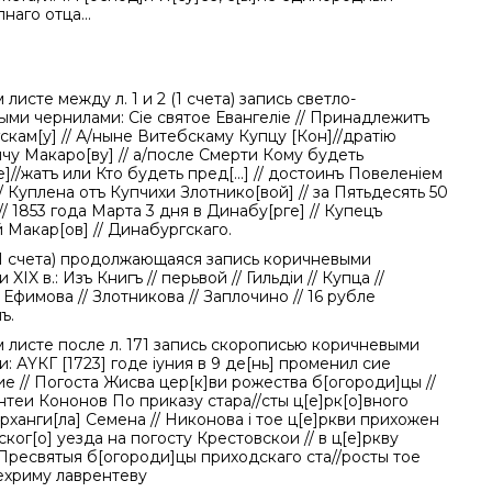
наго отца...
 листе между л. 1 и 2 (1 счета) запись светло-
ми чернилами: Сіе святое Евангеліе // Принадлежитъ
кам[у] // А/ныне Витебскаму Купцу [Кон]//дратію
у Макаро[ву] // а/после Смерти Кому будеть
]//жатъ или Кто будеть пред[...] // достоинъ Повеленіем
/ Куплена отъ Купчихи Злотнико[вой] // за Пятьдесять 50
 // 1853 года Марта 3 дня в Динабу[рге] // Купецъ
 Макар[ов] // Динабургскаго.
 (1 счета) продолжающаяся запись коричневыми
XIX в.: Изъ Книгъ // перьвой // Гильдіи // Купца //
/ Ефимова // Злотникова // Заплочино // 16 рубле
ъ.
 листе после л. 171 запись скорописью коричневыми
: АYКГ [1723] годе іуния в 9 де[нь] променил сие
ие // Погоста Жисва цер[к]ви рожества б[огороди]цы //
нтеи Кононов По приказу стара//сты ц[е]рк[о]вного
рханги[ла] Семена // Никонова і тое ц[е]ркви прихожен
]ског[о] уезда на погосту Крестовскои // в ц[е]ркву
Пресвятыя б[огороди]цы приходскаго ста//росты тое
ехриму лаврентеву