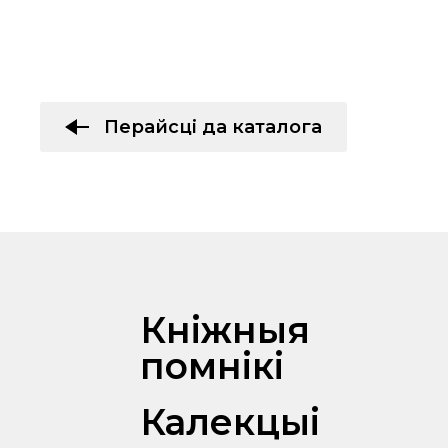
Перайсці да каталога
Кніжныя
помнікі
Калекцыі