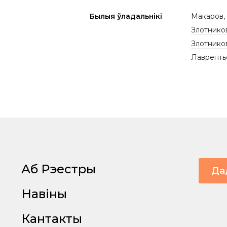
Былыя ўладальнікі
Макаров, 
Злотнико
Злотников,
Лаврентье
Аб Рэестры
Да
Навіны
Кантакты