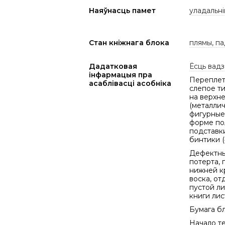
Наяўнасць памет
уладальні
Стан кніжнага блока
плямы, па
Дадатковая
Ёсць вадз
інфармацыя пра
Переплет 
асаблівасці асобніка
слепое т
на верхн
(металлич
фигурные
форме пол
подставки
бинтики (
Дефектный
потерта, 
нижней кр
воска, от
пустой ли
книги ли
Бумага б
Начало те