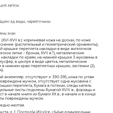
цкія запісы
дцёкі ад вады
,
чарвяточыны
яны знак
(XVI-XVII в.): коричневая кожа на досках, по коже
иснение (растительный и геометрический орнаменты),
ей крышке переплета накладки в виде ангелочков
еское литье – бронза, XVII в.?), металлические
 накладки по краям, на нижней крышке 3 жуковины в
усфер, в центре в виде цветка, металлические
 в нижнем краю переплетных крышек, застежки (2),
4).
 экземпляр: отсутствуют л. 390-395, кожа по углам
повреждена жучком, отсутствует одна жуковина с
ышки переплета, бумага в потеках, следы капель
дельные листы подклены бумагой XVIII в., форзацы и
ст в начале книги из бумаги ХХ в., в начале и в конце
сты повреждены жучком.
ледно-желтая.
кста, л. 1: Г[оспод]и И[су]се, с[ы]не единородныи