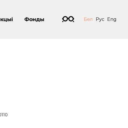
кцыі
Фонды
Бел
Рус
Eng
0110