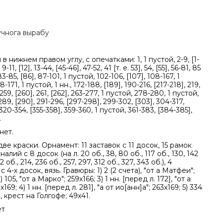
учнога вырабу
в нижнем правом углу, с опечатками: 1, 1 пустой, 2-9, [1-
, 9-11, [12], 13-44, [45-46], 47-52, 41 [т. е. 53], 54, [55], 56-81, 85
 83-85, [86], 87-101, 1 пустой, 102-106, [107], 108-167, 1
-171, 1 пустой, 1 нн., 172-188, [189], 190-216, [217-218], 219,
-259, [260], 261, [262], 263-277, 1 пустой, 278-280, 1 пустой,
-289, [290], 291-296, [297-298], 299-302, [303], 304-317,
 320-354, [355-358], 359-360, 1 пустой, 361-383, [384-385],
.
нет.
две краски. Орнамент: 11 заставок с 11 досок, 15 рамок
алий с 8 досок (на л. 20 об., 38, 80 об., 117 об., 130, 142
92 об., 214, 236 об., 257, 297, 312 об., 327, 343 об.), 4
 4-х досок, вязь. Гравюры: 1) 2 (2 счета), "от а Матфеи";
) 105, "от а Марко"; 259х166; 3) 1 нн. [перед л. 172], "от а
х169; 4) 1 нн. [перед л. 281], "а от ио[анн]а"; 263х169; 5) 334
, крест на Голгофе; 49х41.
ет