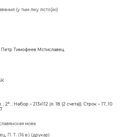
аваныя (у тым ліку лістоўкі)
 Петр Тимофеев Мстиславец
3К
л. ; 2°. ; Набор – 213х112 (л. 18 (2 счета)). Строк – 17, 10
27
славянская мова
, П. Т. (16 в.) (друкар)