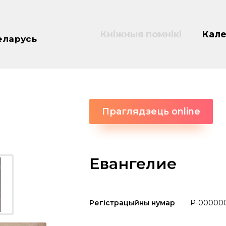
Кніжныя помнікі
Кале
еларусь
Праглядзець online
Евангелие
Регістрацыйны нумар
P-00000