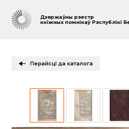
Дзяржаўны рэестр
кніжных помнікаў Рэспублікі Б
Перайсці да каталога