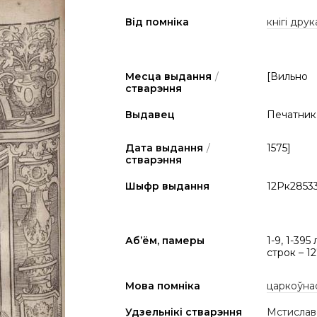
Від помніка
кнігі друк
Месца выдання
/
[Вильно
стварэння
Выдавец
Печатник
Дата выдання
/
1575]
стварэння
Шыфр выдання
12Рк2853
Аб’ём, памеры
1-9, 1-395 
строк – 1
Мова помніка
царкоўна
Удзельнікі стварэння
Мстиславец