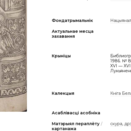
Фондатрымальнік
Нацыяналь
Актуальнае месца
захавання
Крыніцы
Библиогра
1986. № 
XVI ― XVII
Лукьяненк
Калекцыя
Кніга Бел
Асаблівасці асобніка
Матэрыял пераплёту
/
скура
,
др
картанажа