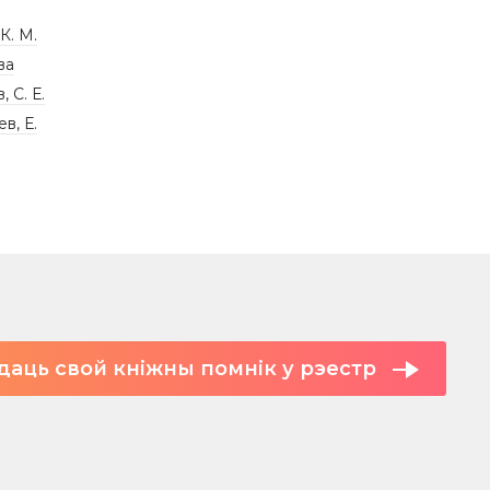
К. М.
ва
 С. Е.
в, Е.
даць свой кніжны помнік у рэестр