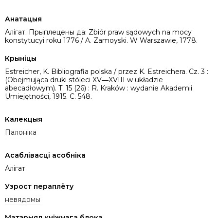
Анатацыя
Алігат. Прыплецены да: Zbiór praw sądowych na mocy
konstytucyi roku 1776 / A. Zamoyski. W Warszawie, 1778.
Крыніцы
Estreicher, K. Bibliografia polska / przez K. Estreichera. Cz. 3 :
(Obejmująca druki stóleci XV―XVIII w układzie
abecadłowym). T. 15 (26) : R. Kraków : wydanie Akademii
Umiejętności, 1915. C. 548.
Калекцыя
Палоніка
Асаблівасці асобніка
Алігат
Узрост пераплёту
невядомы
Матэрыял кніжнага блока