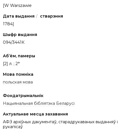
[W Warszawie
Дата выдання
/
стварэння
1784]
Шыфр выдання
094/3441К
Аб’ём, памеры
[2] л. ; 2°
Мова помніка
польская мова
Фондатрымальнік
Нацыянальная бібліятэка Беларусі
Актуальнае месца захавання
АФЗ архіўных дакументаў, старадрукаваных выданняў і
рукапісаў