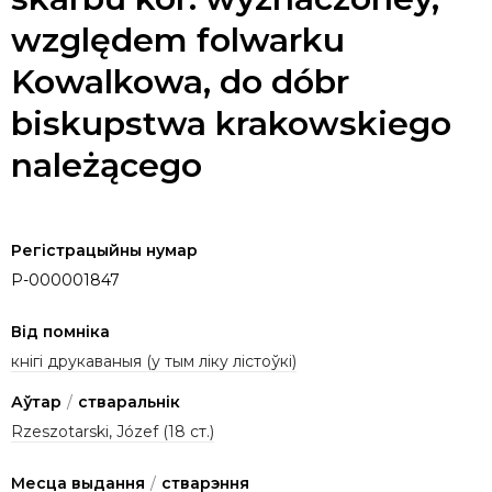
względem folwarku
Kowalkowa, do dóbr
biskupstwa krakowskiego
należącego
Регістрацыйны нумар
P-000001847
Від помніка
кнігі друкаваныя (у тым ліку лістоўкі)
Аўтар
/
стваральнік
Rzeszotarski, Józef (18 ст.)
Месца выдання
/
стварэння