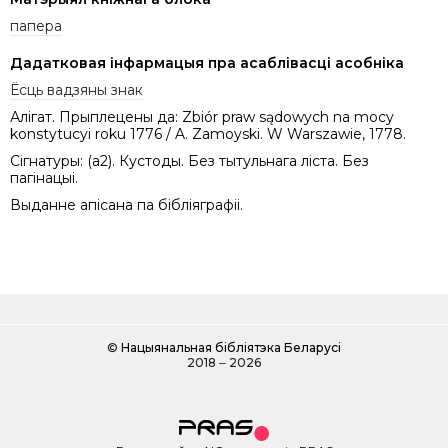
папера
Дадатковая інфармацыя пра асаблівасці асобніка
Ёсць вадзяны знак
Алігат. Прыплецены да: Zbiór praw sądowych na mocy
konstytucyi roku 1776 / A. Zamoyski. W Warszawie, 1778.
Сігнатуры: (a2). Кустоды. Без тытульнага ліста. Без
пагінацыі.
Выданне апісана па бібліяграфіі.
©
Нацыянальная бібліятэка Беларусі
2018 ‒ 2026