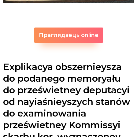
Праглядзець online
Explikacya obszernieysza
do podanego memoryału
do prześwietney deputacyi
od nayiaśnieyszych stanów
do examinowania
prześwietney Kommissyi
skarbu kor. wyznaczoney,