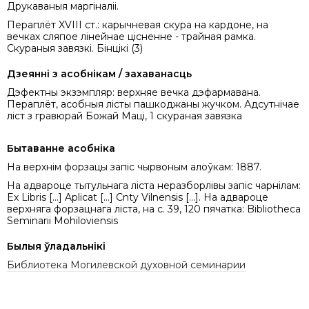
Друкаваныя маргіналіі.
Пераплёт XVIII ст.: карычневая скура на кардоне, на
вечках сляпое лінейнае цісненне - трайная рамка.
Скураныя завязкі. Бінцікі (3)
Дзеянні з асобнікам / захаванасць
Дэфектны экзэмпляр: верхняе вечка дэфармавана.
Пераплёт, асобныя лісты пашкоджаны жучком. Адсутнічае
ліст з гравюрай Божай Маці, 1 скураная завязка
Бытаванне асобніка
На верхнім форзацы запіс чырвоным алоўкам: 1887.
На адвароце тытульнага ліста неразборлівы запіс чарнілам:
Ex Libris [...] Aplicat [...] Cnty Vilnensis [...]. На адвароце
верхняга форзацнага ліста, на с. 39, 120 пячатка: Bibliotheca
Seminarii Mohiloviensis
Былыя ўладальнікі
Библиотека Могилевской духовной семинарии