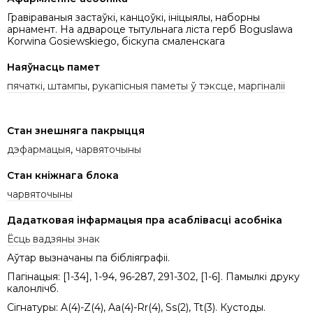
Гравіраваныя застаўкі, канцоўкі, ініцыялы, наборны
арнамент. На адвароце тытульнага ліста герб Boguslawa
Korwina Gosiewskiego, біскупа смаленскага
Наяўнасць памет
пячаткі, штампы
,
рукапісныя паметы ў тэксце, маргіналіі
Стан знешняга пакрыцця
дэфармацыя
,
чарвяточыны
Стан кніжнага блока
чарвяточыны
Дадатковая інфармацыя пра асаблівасці асобніка
Ёсць вадзяны знак
Аўтар вызначаны па бібліяграфіі.
Пагінацыя: [1-34], 1-94, 96-287, 291-302, [1-6]. Памылкі друку
калонлічб.
Сігнатуры: A(4)-Z(4), Aa(4)-Rr(4), Ss(2), Tt(3). Кустоды.