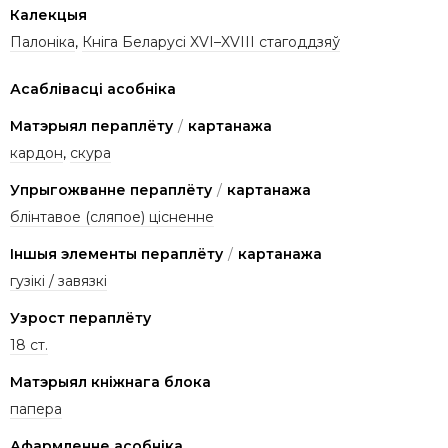
Калекцыя
Палоніка
,
Кніга Беларусі XVI–XVIII стагоддзяў
Асаблівасці асобніка
Матэрыял пераплёту
/
картанажа
кардон
,
скура
Упрыгожванне пераплёту
/
картанажа
блінтавое (сляпое) цісненне
Іншыя элементы пераплёту
/
картанажа
гузікі / завязкі
Узрост пераплёту
18 ст.
Матэрыял кніжнага блока
папера
Афармленне асобніка