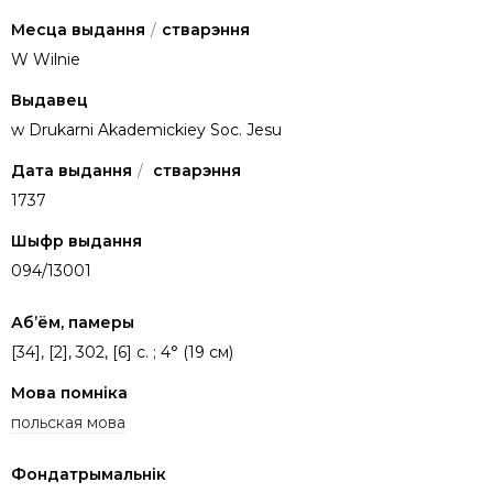
Месца выдання
/
стварэння
W Wilnie
Выдавец
w Drukarni Akademickiey Soc. Jesu
Дата выдання
/
стварэння
1737
Шыфр выдання
094/13001
Аб’ём, памеры
[34], [2], 302, [6] с. ; 4° (19 см)
Мова помніка
польская мова
Фондатрымальнік