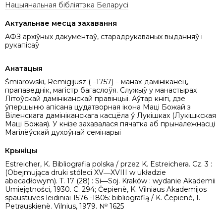
Нацыянальная бібліятэка Беларусі
Актуальнае месца захавання
АФЗ архіўных дакументаў, старадрукаваных выданняў і
рукапісаў
Анатацыя
Śmiarowski, Remigijusz ( –1757) – манах-дамініканец,
прапаведнік, магістр багаслоўя. Служыў у манастырах
Літоўскай дамініканскай правінцыі. Аўтар кнігі, дзе
ўпершыню апісана цудатворная ікона Маці Божай з
Віленскага дамініканскага касцёла ў Лукішках (Лукішкская
Маці Божая). У кнізе захавалася пячатка аб прыналежнасці
Магілёўскай духоўнай семінарыі
Крыніцы
Estreicher, K. Bibliografia polska / przez K. Estreichera. Cz. 3 :
(Obejmująca druki stóleci XV―XVIII w układzie
abecadłowym). T. 17 (28) : Si―Soj. Kraków : wydanie Akademii
Umiejętności, 1930. C. 294; Čepienè, K. Vilniaus Akademijos
spaustuves leidiniai 1576 -1805: bibliografią / K. Čepienè, I.
Petrauskienè. Vilnius, 1979. № 1625