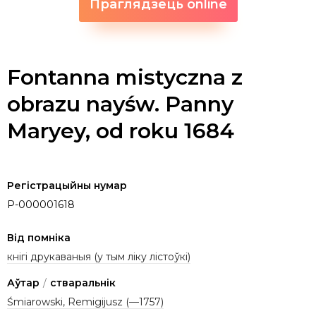
Праглядзець online
Fontanna mistyczna z
obrazu nayśw. Panny
Maryey, od roku 1684
Регістрацыйны нумар
P-000001618
Від помніка
кнігі друкаваныя (у тым ліку лістоўкі)
Аўтар
/
стваральнік
Śmiarowski, Remigijusz (—1757)