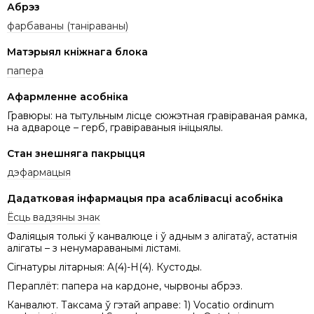
Абрэз
фарбаваны (таніраваны)
Матэрыял кніжнага блока
папера
Афармленне асобніка
Гравюры: на тытульным лісце сюжэтная гравіраваная рамка,
на адвароце – герб, гравіраваныя ініцыялы.
Стан знешняга пакрыцця
дэфармацыя
Дадатковая інфармацыя пра асаблівасці асобніка
Ёсць вадзяны знак
Фаліяцыя толькi ў канвалюце і ў адным з алігатаў, астатнія
алігаты – з ненумараванымі лістамі.
Сігнатуры літарныя: A(4)-H(4). Кустоды.
Пераплёт: папера на кардоне, чырвоны абрэз.
Канвалют. Таксама ў гэтай аправе: 1) Vocatio ordinum