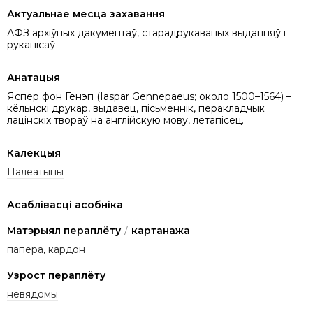
Актуальнае месца захавання
АФЗ архіўных дакументаў, старадрукаваных выданняў і
рукапісаў
Анатацыя
Яспер фон Генэп (Iaspar Gennepaeus; около 1500–1564) –
кёльнскі друкар, выдавец, пісьменнік, перакладчык
лацінскіх твораў на англійскую мову, летапісец.
Калекцыя
Палеатыпы
Асаблівасці асобніка
Матэрыял пераплёту
/
картанажа
папера
,
кардон
Узрост пераплёту
невядомы