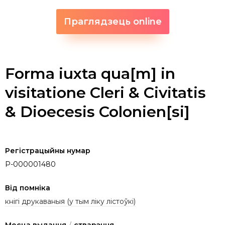
Праглядзець online
Forma iuxta qua[m] in
visitatione Cleri & Civitatis
& Dioecesis Colonien[si]
Регістрацыйны нумар
P-000001480
Від помніка
кнігі друкаваныя (у тым ліку лістоўкі)