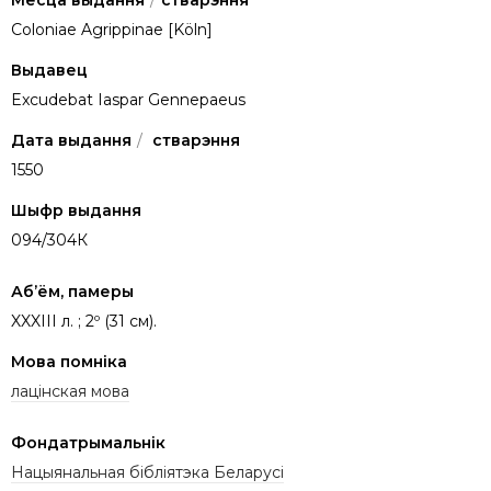
Месца выдання
/
стварэння
Coloniae Agrippinae [Köln]
Выдавец
Excudebat Iaspar Gennepaeus
Дата выдання
/
стварэння
1550
Шыфр выдання
094/304К
Аб’ём, памеры
XXXIII л. ; 2º (31 см).
Мова помніка
лацінская мова
Фондатрымальнік
Нацыянальная бібліятэка Беларусі