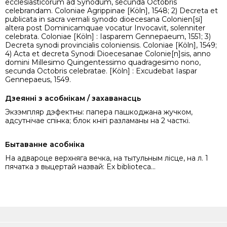
ecclesiasticorum ad Synodum, secunda Octobris
celebrandam. Coloniae Agrippinae [Köln], 1548; 2) Decreta et
publicata in sacra vernali synodo dioecesana Colonien[si]
altera post Dominicamquae vocatur Invocavit, solenniter
celebrata. Coloniae [Köln] : Iasparem Gennepaeum, 1551; 3)
Decreta synodi provincialis coloniensis. Coloniae [Köln], 1549;
4) Acta et decreta Synodi Dioecesanae Colonie[n]sis, anno
domini Millesimo Quingentessimo quadragesimo nono,
secunda Octobris celebratae. [Köln] : Excudebat Iaspar
Gennepaeus, 1549.
Дзеянні з асобнікам / захаванасць
Экзэмпляр дэфектны: папера пашкоджана жучком,
адсутнічае спінка; блок кнігі разламаны на 2 часткі.
Бытаванне асобніка
На адвароце верхняга вечка, на тытульным лісце, на л. 1
пячатка з выцертай назвай: Ex biblioteca...