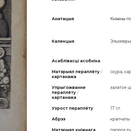
Анатацыя
Кніжны по
Калекцыя
Эльзевіры
Асаблівасці асобніка
Матэрыял пераплёту
/
скура
,
ка
картанажа
Упрыгожванне
залатое ц
пераплёту
/
картанажа
Узрост пераплёту
17 ст.
Абрэз
крапчаты
Матэрыял кніжнага
папера р