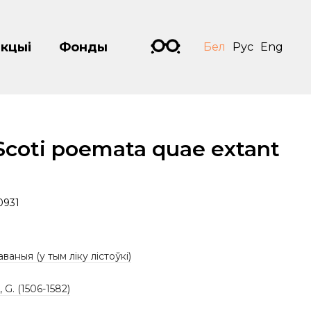
кцыі
Фонды
Бел
Рус
Eng
Scoti poemata quae extant
0931
аваныя (у тым ліку лістоўкі)
 G. (1506-1582)