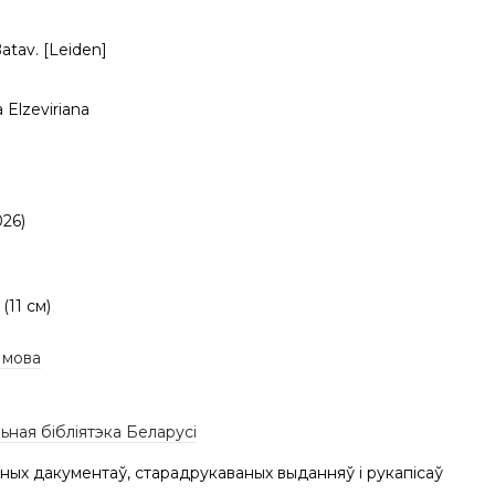
atav. [Leiden]
a Elzeviriana
026)
 (11 см)
 мова
ная бібліятэка Беларусі
ных дакументаў, старадрукаваных выданняў і рукапісаў