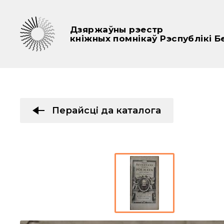
Дзяржаўны рэестр
кніжных помнікаў Рэспублікі Б
Перайсці да каталога