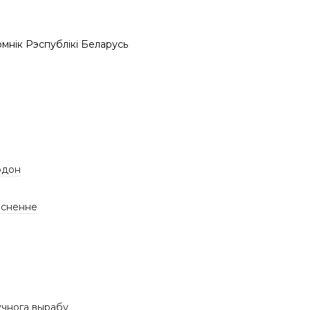
мнік Рэспублікі Беларусь
рдон
існенне
учнога вырабу