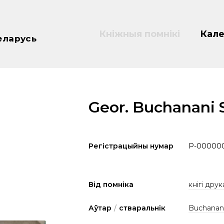
Кніжныя помнікі
Кале
еларусь
Geor. Buchanani 
Регістрацыйны нумар
P-00000
Від помніка
кнігі друк
Аўтар
/
стваральнік
Buchanan,