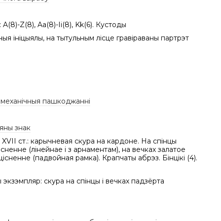
 A(8)-Z(8), Aa(8)-Ii(8), Kk(6). Кустоды
ныя ініцыялы, на тытульным лісце гравіраваны партрэт
/ механічныя пашкоджанні
яны знак
XVII ст.: карычневая скура на кардоне. На спінцы
існенне (лінейнае і з арнаментам), на вечках залатое
цісненне (падвойная рамка). Крапчаты абрэз. Бінцікі (4).
экзэмпляр: скура на спінцы і вечках падзёрта