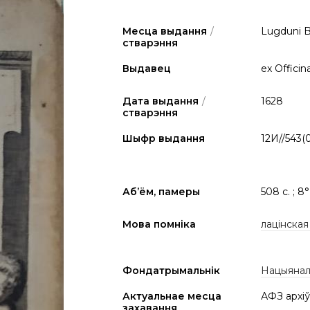
Месца выдання
/
Lugduni B
стварэння
Выдавец
ex Officin
Дата выдання
/
1628
стварэння
Шыфр выдання
12И//543(
Аб’ём, памеры
508 с. ; 8°
Мова помніка
лацінская
Фондатрымальнік
Нацыяналь
Актуальнае месца
АФЗ архіў
захавання