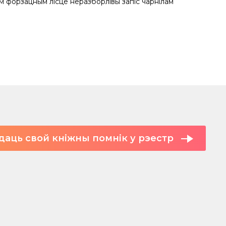
м форзацным лісце неразборлівы запіс чарнілам
даць свой кніжны помнік у рэестр