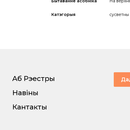
Бытаванне асобніка
На верхні
Катэгорыя
сусветны
Аб Рэестры
Да
Навіны
Кантакты