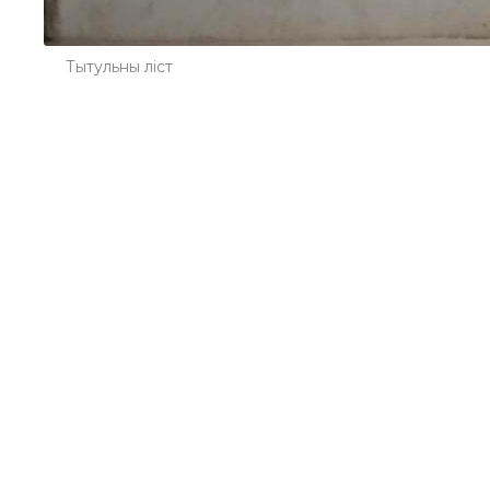
Тытульны ліст