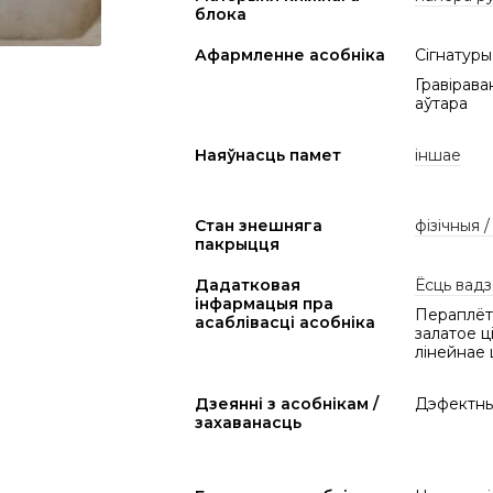
блока
Афармленне асобніка
Сігнатуры:
Гравірава
аўтара
Наяўнасць памет
іншае
Стан знешняга
фізічныя 
пакрыцця
Дадатковая
Ёсць вадз
інфармацыя пра
Пераплёт 
асаблівасці асобніка
залатое ц
лінейнае 
Дзеянні з асобнікам /
Дэфектны 
захаванасць