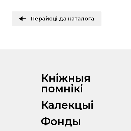
Перайсці да каталога
Кніжныя
помнікі
Калекцыі
Фонды