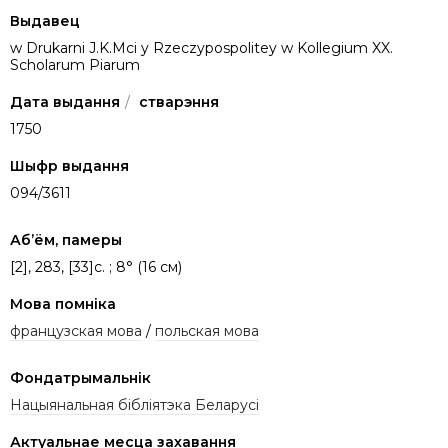
Выдавец
w Drukarni J.K.Mci y Rzeczypospolitey w Kollegium XX.
Scholarum Piarum
Дата выдання
/
стварэння
1750
Шыфр выдання
094/3611
Аб’ём, памеры
[2], 283, [33]c. ; 8° (16 см)
Мова помніка
французская мова
/
польская мова
Фондатрымальнік
Нацыянальная бібліятэка Беларусі
Актуальнае месца захавання