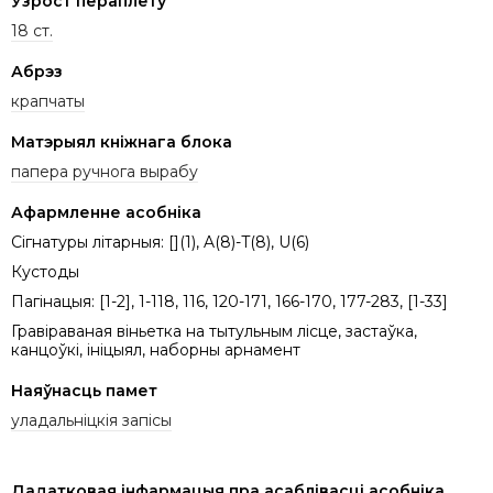
Узрост пераплёту
18 ст.
Абрэз
крапчаты
Матэрыял кніжнага блока
папера ручнога вырабу
Афармленне асобніка
Сігнатуры літарныя: [](1), A(8)-T(8), U(6)
Кустоды
Пагінацыя: [1-2], 1-118, 116, 120-171, 166-170, 177-283, [1-33]
Гравіраваная віньетка на тытульным лісце, застаўка,
канцоўкі, ініцыял, наборны арнамент
Наяўнасць памет
уладальніцкія запісы
Дадатковая інфармацыя пра асаблівасці асобніка