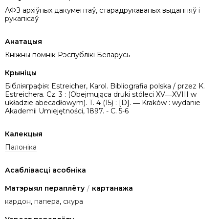
АФЗ архіўных дакументаў, старадрукаваных выданняў і
рукапісаў
Анатацыя
Кніжны помнік Рэспублікі Беларусь
Крыніцы
Бібліяграфія: Estreicher, Karol. Bibliografia polska / przez K.
Estreichera. Cz. 3 : (Obejmująca druki stóleci XV―XVIII w
układzie abecadłowym). T. 4 (15) : [D]. ― Kraków : wydanie
Akademii Umiejętności, 1897. - C. 5-6
Калекцыя
Палоніка
Асаблівасці асобніка
Матэрыял пераплёту
/
картанажа
кардон
,
папера
,
скура