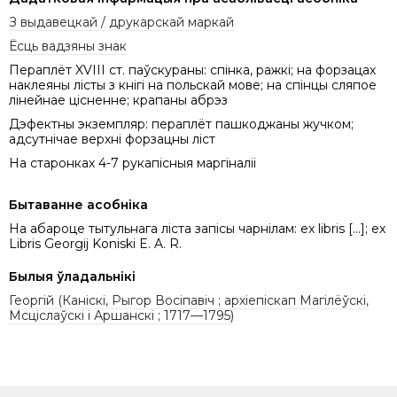
З выдавецкай / друкарскай маркай
Ёсць вадзяны знак
Пераплёт XVIII ст. паўскураны: спінка, ражкі; на форзацах
наклеяны лісты з кнігі на польскай мове; на спінцы сляпое
лінейнае цісненне; крапаны абрэз
Дэфектны экземпляр: пераплёт пашкоджаны жучком;
адсутнічае верхні форзацны ліст
На старонках 4-7 рукапісныя маргіналіі
Бытаванне асобніка
На абароце тытульнага ліста запісы чарнілам: ex libris [...]; ex
Libris Georgij Koniski E. A. R.
Былыя ўладальнікі
Георгій (Каніскі, Рыгор Восіпавіч ; архіепіскап Магілёўскі,
Мсціслаўскі і Аршанскі ; 1717—1795)