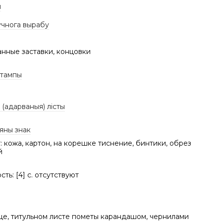
ы
учнога вырабу
анные заставки, концовки
штампы
(адарваныя) лісты
яны знак
 кожа, картон, на корешке тиснение, бинтики, обрез
й
ть: [4] с. отсутствуют
це, титульном листе пометы карандашом, чернилами