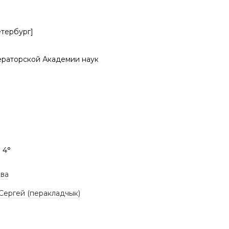
етербург]
раторской Академии наук
; 4°
ова
Сергей (перакладчык)