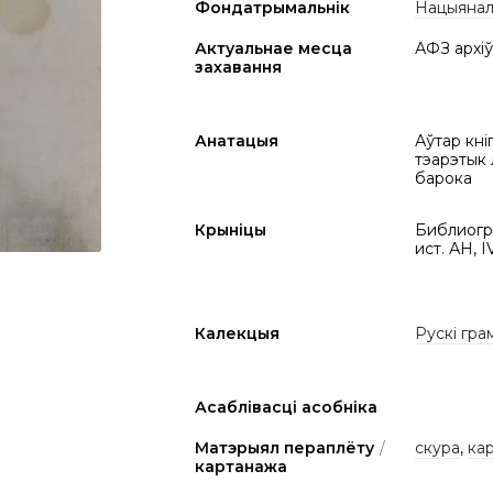
Фондатрымальнік
Нацыяналь
Актуальнае месца
АФЗ архіў
захавання
Анатацыя
Аўтар кніг
тэарэтык 
барока
Крыніцы
Библиогра
ист. АН, I
Калекцыя
Рускі гра
Асаблівасці асобніка
Матэрыял пераплёту
/
скура
,
ка
картанажа