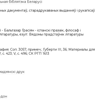
ная бібліятэка Беларусі
ных дакументаў, старадрукаваных выданняў і рукапісаў
і - Бальтазар Грасіян - іспанскі празаік, філосаф і
літаратуры, езуіт. Вядомы прадстаўнік літаратуры
фия: Соп. 3057, примеч.; Губерти III, 36; Материалы для
V, с. 423; V, c. 496; СК РГП 1613
мадзянскі друк
рдон