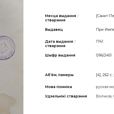
Месца выдання
/
[Санкт-П
стварэння
Выдавец
При Импе
Дата выдання
/
1741
стварэння
Шыфр выдання
096/2451
Аб’ём, памеры
[4], 262 с. 
Мова помніка
руская м
Удзельнікі стварэння
Волчков, 