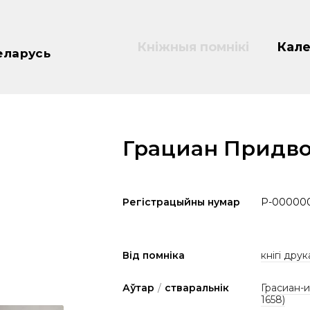
Кніжныя помнікі
Кале
еларусь
Грациан Придво
Регістрацыйны нумар
P-00000
Від помніка
кнігі друк
Аўтар
/
стваральнік
Грасиан-и
1658)