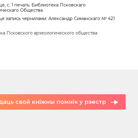
е, с. 1 печать: Библиотека Псковскаго
ическаго Общества
це запись чернилами: Александр Симанскаго № 421
ка Псковского археологического общества
даць свой кніжны помнік у рэестр