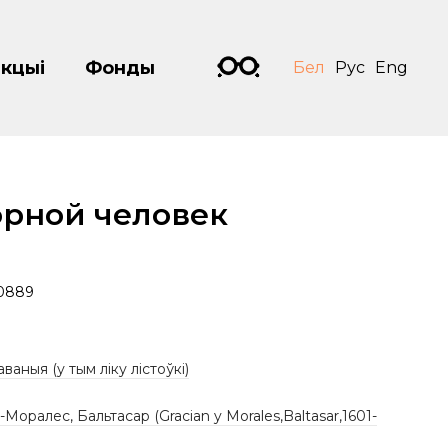
кцыі
Фонды
Бел
Рус
Eng
рной человек
0889
аваныя (у тым ліку лістоўкі)
-Моралес, Бальтасар (Gracian y Morales,Baltasar,1601-