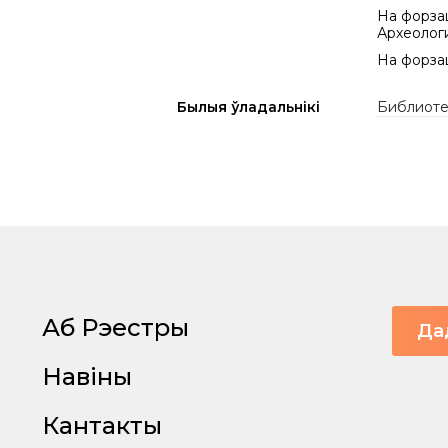
На форзац
Археолог
На форза
Былыя ўладальнікі
Библиоте
Аб Рэестры
Да
Навіны
Кантакты