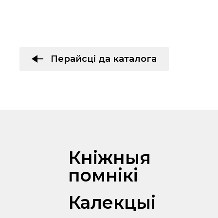
Перайсці да каталога
Кніжныя
помнікі
Калекцыі