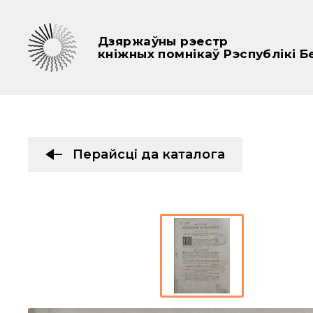
Дзяржаўны рэестр
кніжных помнікаў Рэспублікі Б
Перайсці да каталога