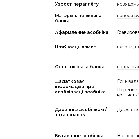
Узрост пераплёту
невядом
Матэрыял кніжнага
папера р
блока
Афармленне асобніка
Гравиров
Наяўнасць памет
пячаткі, 
Стан кніжнага блока
падраныя 
Дадатковая
Ёсць вадз
інфармацыя пра
Переплет:
асаблівасці асобніка
крапчаты
Дзеянні з асобнікам /
Дефектнос
захаванасць
Бытаванне асобніка
На форза