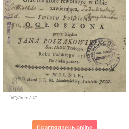
Тытульны ліст
Праглядзець online