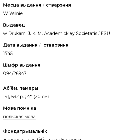
Месца выдання
/
стварэння
W Wilnie
Выдавец
w Drukarni J. K. M. Academickiey Societatis JESU
Дата выдання
/
стварэння
1745
Шыфр выдання
094/26947
Аб’ём, памеры
[4], 632 p. ; 4° (20 см)
Мова помніка
польская мова
Фондатрымальнік
Нацыянальная бібліятэка Беларусі