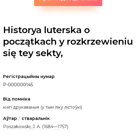
Historya luterska o
początkach y rozkrzewieniu
się tey sekty,
Регістрацыйны нумар
P-000000145
Від помніка
кнігі друкаваныя (у тым ліку лістоўкі)
Аўтар
/
стваральнік
Poszakowski, J. A. (1684—1757)