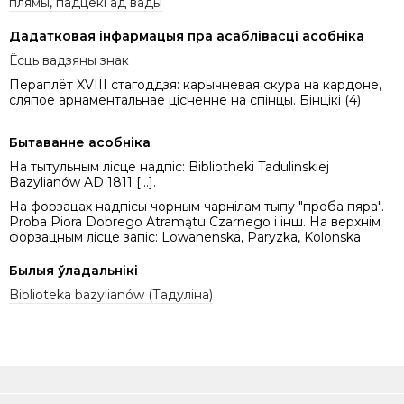
плямы, падцёкі ад вады
Дадатковая інфармацыя пра асаблівасці асобніка
Ёсць вадзяны знак
Пераплёт XVIII стагоддзя: карычневая скура на кардоне,
сляпое арнаментальнае цісненне на спінцы. Бінцікі (4)
Бытаванне асобніка
На тытульным лісце надпіс: Bibliotheki Tadulinskiej
Bazylianów AD 1811 [...].
На форзацах надпісы чорным чарнілам тыпу "проба пяра".
Proba Piora Dobrego Atramątu Czarnego і інш. На верхнім
форзацным лісце запіс: Lowanenska, Paryzka, Kolonska
Былыя ўладальнікі
Biblioteka bazylianów (Тадуліна)