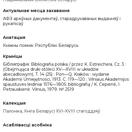
Актуальнае месца захавання
АФЗ архіўных дакументаў, старадрукаваных выданняў і
рукапісаў
Анатацыя
Кніжны помнік Рэспублікі Беларусь
Крыніцы
Бібліяграфія: Bibliografia polska / przez K. Estreichera. Cz. 3 :
(Obejmująca druki stóleci XV―XVIII w układzie
abecadłowym). T. 14 (25) : Pon―Q. Kraków : wydanie
Akademii Umiejętności, 1913. C. 119―120 ; Vilniaus Akademijos
spaustuves leidiniai 1576―1805: bibliografią / K. Čepienè, I.
Petrauskienè. Vilnius, 1979. № 2519
Калекцыя
Палоніка
,
Кніга Беларусі XVI–XVIII стагоддзяў
Асаблівасці асобніка