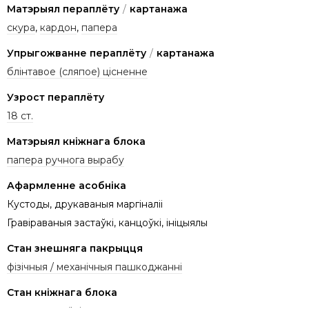
Матэрыял пераплёту
/
картанажа
скура
,
кардон
,
папера
Упрыгожванне пераплёту
/
картанажа
блінтавое (сляпое) цісненне
Узрост пераплёту
18 ст.
Матэрыял кніжнага блока
папера ручнога вырабу
Афармленне асобніка
Кустоды, друкаваныя маргіналii
Гравіраваныя застаўкі, канцоўкі, ініцыялы
Стан знешняга пакрыцця
фізічныя / механічныя пашкоджанні
Стан кніжнага блока