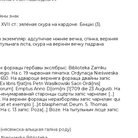
яны знак
VII ст.: зялёная скура на кардоне. Бінцікі (3).
экземпляр: адсутнічае ніжняе вечка, спінка, верхняя
тульнага ліста, скура на верхнім вечку падрана
м форзацы гербавы экслібрыс: Biblioteka Zamku
iego. На с. 19 чырвоная пячатка: Ordynacja Nieświeska
a 650. На адвароце верхняга форзаца двайны запіс
x libris f[rat]ris Petri Wasilkowski Sacri Ordi[nis]
torum]: Emptus Anno D[omi]ni [1]709 die 23 Augusti. На
енумараванай старонцы сцёрты запіс чарнілам: [...]
[...]. На верхнім форзацы неразборлівы запіс чарнілам: qui
]icat et exemplo [...]it blasphemat Deum. S. Thomas
 На с. 13 запіс: Poza[...] Boze. На тытульным лісце запіс:
 (нясвіжска-алыцкая галіна роду)
 Nieświeska Biblioteka