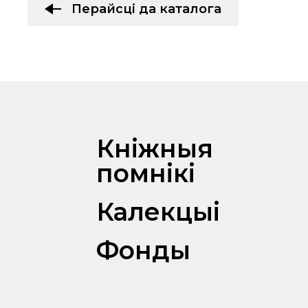
Перайсці да каталога
Кніжныя
помнікі
Калекцыі
Фонды