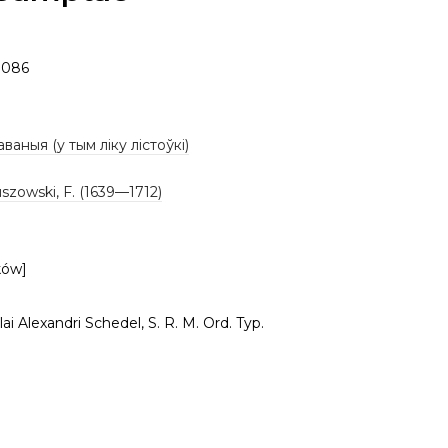
1086
аваныя (у тым ліку лістоўкі)
zowski, F. (1639—1712)
ków]
lai Alexandri Schedel, S. R. M. Ord. Typ.