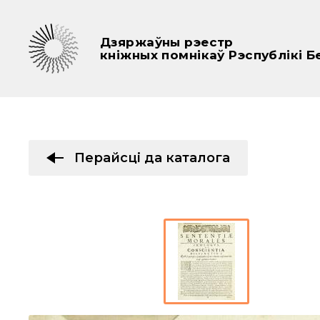
Дзяржаўны рэестр
кніжных помнікаў Рэспублікі Б
Перайсці да каталога