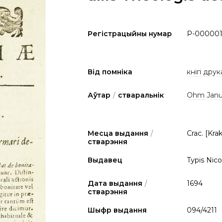
Регістрацыйны нумар
P-00000
Від помніка
кнігі друк
Аўтар
/
стваральнік
Ohm Janus
Месца выдання
/
Crac. [Kra
стварэння
Выдавец
Typis Nico
Дата выдання
/
1694
стварэння
Шыфр выдання
094/4211