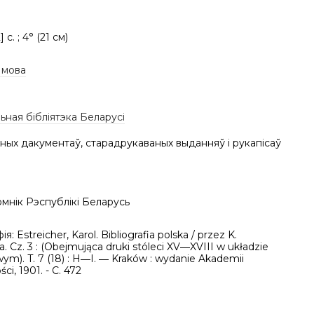
] c. ; 4° (21 см)
 мова
ная бібліятэка Беларусі
ных дакументаў, старадрукаваных выданняў і рукапісаў
мнік Рэспублікі Беларусь
ія: Estreicher, Karol. Bibliografia polska / przez K.
a. Cz. 3 : (Obejmująca druki stóleci XV―XVIII w układzie
ym). T. 7 (18) : H―I. ― Kraków : wydanie Akademii
ci, 1901. - C. 472