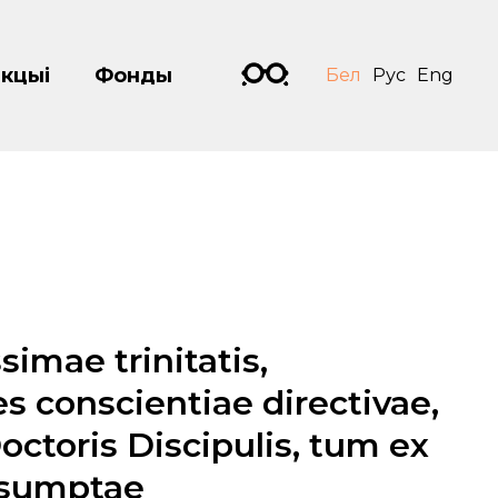
кцыі
Фонды
Бел
Рус
Eng
simae trinitatis,
s conscientiae directivae,
octoris Discipulis, tum ex
desumptae