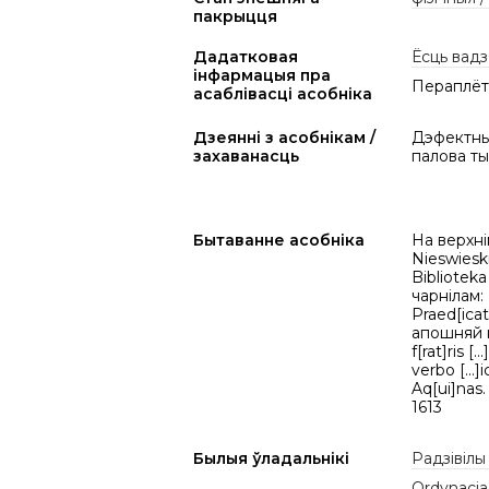
пакрыцця
Дадатковая
Ёсць вадз
інфармацыя пра
Пераплёт X
асаблівасці асобніка
Дзеянні з асобнікам /
Дэфектны 
захаванасць
палова ты
Бытаванне асобніка
На верхні
Nieswiesk
Bibliotek
чарнілам: E
Praed[ica
апошняй н
f[rat]ris 
verbo [...
Aq[ui]nas.
1613
Былыя ўладальнікі
Радзівілы
Ordynacja