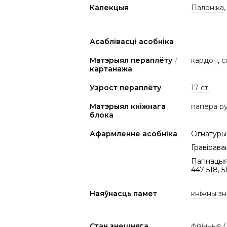
Калекцыя
Палоніка
Асаблівасці асобніка
Матэрыял пераплёту
/
кардон
,
с
картанажа
Узрост пераплёту
17 ст.
Матэрыял кніжнага
папера р
блока
Афармленне асобніка
Сігнатуры:
Гравірава
Пагінацыя: 
447-518, 5
Наяўнасць памет
кніжны зн
Стан знешняга
фізічныя 