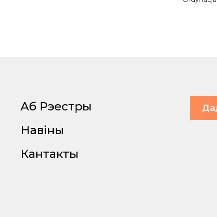
Аб Рэестры
Да
Навіны
Кантакты