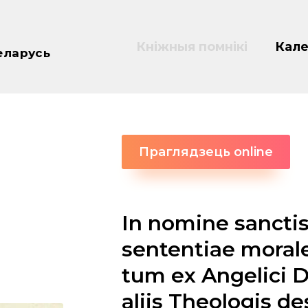
Кніжныя помнікі
Кале
еларусь
Праглядзець online
In nomine sanctis
sententiae morale
tum ex Angelici D
aliis Theologis 