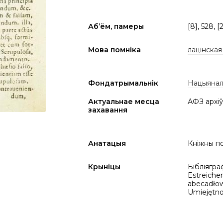
Аб’ём, памеры
[8], 528, [2
Мова помніка
лацінская
Фондатрымальнік
Нацыяналь
Актуальнае месца
АФЗ архіў
захавання
Анатацыя
Кніжны по
Крыніцы
Бібліяграф
Estreicher
abecadłow
Umiejętnoś