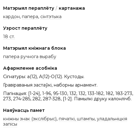
Матэрыял пераплёту
/
картанажа
кардон
,
папера
,
сінтэтыка
Узрост пераплёту
18 ст.
Матэрыял кніжнага блока
папера ручнога вырабу
Афармленне асобніка
Сігнатуры: a(12), A(12)-O(12). Кустоды.
Гравіраваныя застаўкі, наборны арнамент.
Пагінацыя: [1-24], 1-96, 95-130, 132, 132, 133-182, 182, 183-273,
273, 274-285, 282, 287-328, [1-2]. Памылкі друку калонлічб.
Наяўнасць памет
кніжны знак (экслібрыс)
,
пячаткі, штампы
,
уладальніцкія
запісы