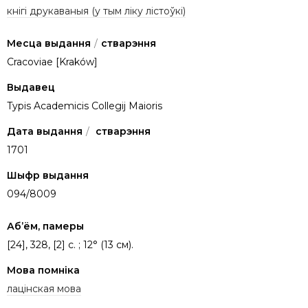
кнігі друкаваныя (у тым ліку лістоўкі)
Месца выдання
/
стварэння
Cracoviae [Kraków]
Выдавец
Typis Academicis Collegij Maioris
Дата выдання
/
стварэння
1701
Шыфр выдання
094/8009
Аб’ём, памеры
[24], 328, [2] c. ; 12° (13 см).
Мова помніка
лацінская мова