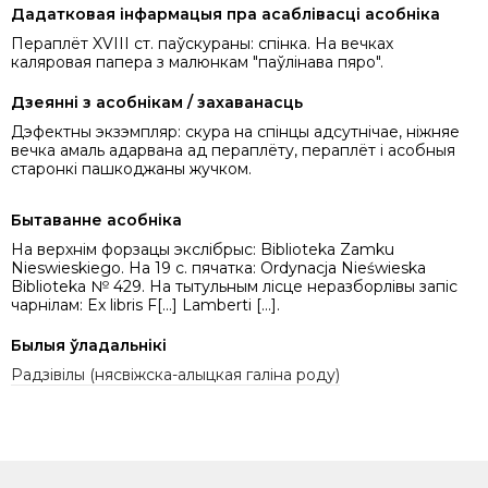
Дадатковая інфармацыя пра асаблівасці асобніка
Пераплёт XVIII ст. паўскураны: спінка. На вечках
каляровая папера з малюнкам "паўлінава пяро".
Дзеянні з асобнікам / захаванасць
Дэфектны экзэмпляр: скура на спінцы адсутнічае, ніжняе
вечка амаль адарвана ад пераплёту, пераплёт і асобныя
старонкі пашкоджаны жучком.
Бытаванне асобніка
На верхнім форзацы экслібрыс: Biblioteka Zamku
Nieswieskiego. На 19 с. пячатка: Ordynacja Nieświeska
Biblioteka № 429. На тытульным лісце неразборлівы запіс
чарнілам: Ex libris F[...] Lamberti [...].
Былыя ўладальнікі
Радзівілы (нясвіжска-алыцкая галіна роду)