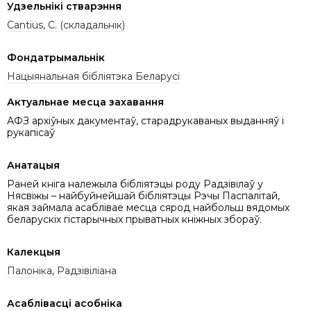
Удзельнікі стварэння
Cantius, C. (складальнік)
Фондатрымальнік
Нацыянальная бібліятэка Беларусі
Актуальнае месца захавання
АФЗ архіўных дакументаў, старадрукаваных выданняў і
рукапісаў
Анатацыя
Раней кніга належыла бібліятэцы роду Радзівілаў у
Нясвіжы – найбуйнейшай бібліятэцы Рэчы Паспалітай,
якая займала асаблівае месца сярод найбольш вядомых
беларускіх гістарычных прыватных кніжных збораў.
Калекцыя
Палоніка
,
Радзівіліана
Асаблівасці асобніка