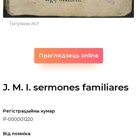
Тытульны ліст
Праглядзець online
J. M. I. sermones familiares
Регістрацыйны нумар
P-000001220
Від помніка