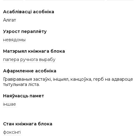
Асаблівасці асобніка
Алігат
Узрост пераплёту
невядомы
Матэрыял кніжнага блока
папера ручнога вырабу
Афармленне асобніка
Гравіраваныя застаўкі, ініцыял, канцоўка, герб на адвароце
тытульнага ліста.
Наяўнасць памет
іншае
Стан кніжнага блока
фоксінгі