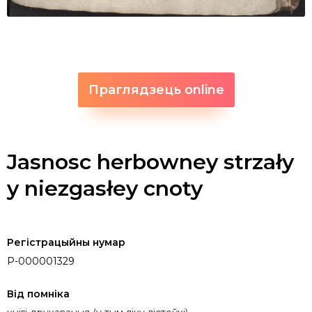
Праглядзець online
Jasnosc herbowney strzały
y niezgasłey cnoty
Регістрацыйны нумар
P-000001329
Від помніка