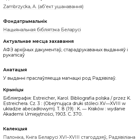
Zambrzycka, A. (аб’ект ушанавання)
Фондатрымальнік
Нацыянальная бібліятэка Беларусі
Актуальнае месца захавання
АФЗ архіўных дакументаў, старадрукаваных выданняў і
рукапісаў
Анатацыя
У выданні праслаўляецца магнацкі род Радзівілаў.
Крыніцы
Бібліяграфія: Estreicher, Karol. Bibliografia polska / przez K.
Estreichera. Cz. 3 : (Obejmująca druki stóleci XV―XVIII w
układzie abecadłowym). T. 8 (19) : K. ― Kraków : wydanie
Akademii Umiejętności, 1903. C. 370.
Калекцыя
Палоніка
,
Кніга Беларусі XVI–XVIII стагоддзяў
,
Радзівіліана