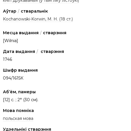
кнігі друкаваныя (у тым ліку лістоўкі)
Аўтар
/
стваральнік
Kochanowski-Korwin, M. H. (18 ст.)
Месца выдання
/
стварэння
[Wilnia]
Дата выдання
/
стварэння
1746
Шыфр выдання
094/1615К
Аб’ём, памеры
[12] c. ; 2° (30 см).
Мова помніка
польская мова
Удзельнікі стварэння