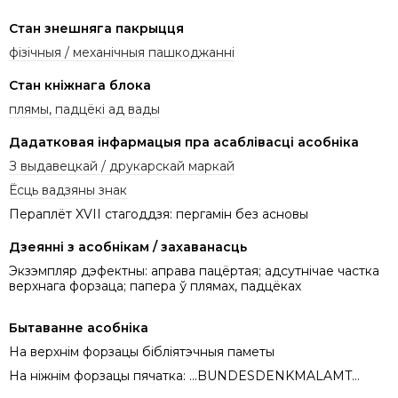
Стан знешняга пакрыцця
фізічныя / механічныя пашкоджанні
Стан кніжнага блока
плямы, падцёкі ад вады
Дадатковая інфармацыя пра асаблівасці асобніка
З выдавецкай / друкарскай маркай
Ёсць вадзяны знак
Пераплёт XVII стагоддзя: пергамін без асновы
Дзеянні з асобнікам / захаванасць
Экзэмпляр дэфектны: аправа пацёртая; адсутнічае частка
верхнага форзаца; папера ў плямах, падцёках
Бытаванне асобніка
На верхнім форзацы бібліятэчныя паметы
На ніжнім форзацы пячатка: ...BUNDESDENKMALAMT...