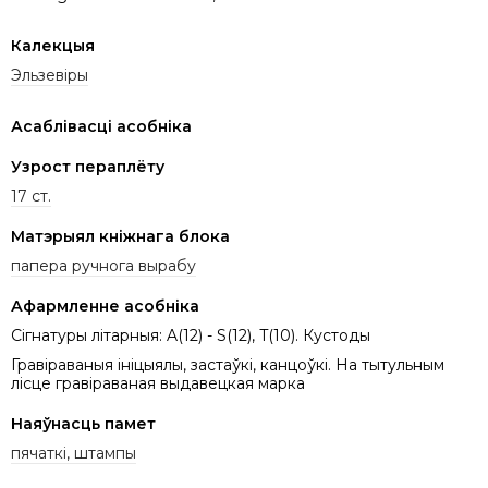
Калекцыя
Эльзевіры
Асаблівасці асобніка
Узрост пераплёту
17 ст.
Матэрыял кніжнага блока
папера ручнога вырабу
Афармленне асобніка
Сігнатуры літарныя: A(12) - S(12), T(10). Кустоды
Гравіраваныя ініцыялы, застаўкі, канцоўкі. На тытульным
лісце гравіраваная выдавецкая марка
Наяўнасць памет
пячаткі, штампы