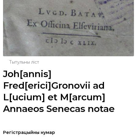
Тытульны ліст
Joh[annis]
Fred[erici]Gronovii ad
L[ucium] et M[arcum]
Annaeos Senecas notae
Регістрацыйны нумар