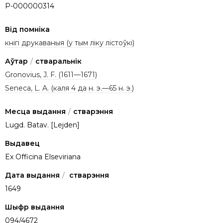
P-000000314
Від помніка
кнігі друкаваныя (у тым ліку лістоўкі)
Аўтар
/
стваральнік
Gronovius, J. F. (1611—1671)
Seneca, L. A. (каля 4 да н. э.—65 н. э.)
Месца выдання
/
стварэння
Lugd. Batav. [Lejden]
Выдавец
Ex Officina Elseviriana
Дата выдання
/
стварэння
1649
Шыфр выдання
094/4672