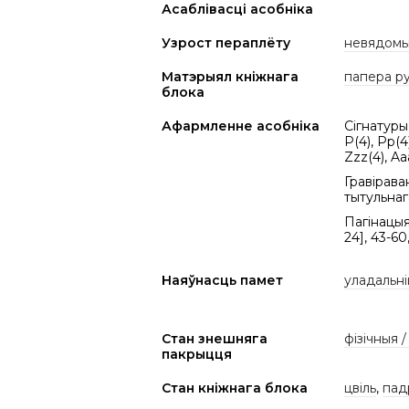
Асаблівасці асобніка
Узрост пераплёту
невядом
Матэрыял кніжнага
папера р
блока
Афармленне асобніка
Сігнатуры: 
P(4), Pp(4
Zzz(4), Aa
Гравірава
тытульнаг
Пагінацыя: 
24], 43-60
Наяўнасць памет
уладальні
Стан знешняга
фізічныя 
пакрыцця
Стан кніжнага блока
цвіль
,
пад