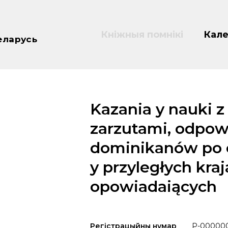
Кніжныя помнікі
Кале
еларусь
Kazania y nauki z
zarzutami, odpow
dominikanów po 
y przyległych kr
opowiadaiących
Регістрацыйны нумар
P-00000