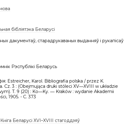
 мова
ная бібліятэка Беларусі
ных дакументаў, старадрукаваных выданняў і рукапісаў
мнік Рэспублікі Беларусь
ія: Estreicher, Karol. Bibliografia polska / przez K.
a. Cz. 3 : (Obejmująca druki stóleci XV―XVIII w układzie
ym). T. 9 (20) : Ko―Ky. ― Kraków : wydanie Akademii
ci, 1905. - C. 373
,
Кніга Беларусі XVI–XVIII стагоддзяў