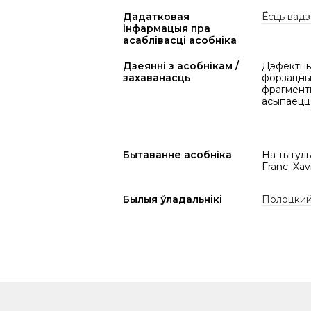
Дадатковая
Ёсць вадз
інфармацыя пра
асаблівасці асобніка
Дзеянні з асобнікам /
Дэфектны 
захаванасць
форзацным
фрагменты
асыпаецц
Бытаванне асобніка
На тытульн
Franc. Xav
Былыя ўладальнікі
Полоцкий