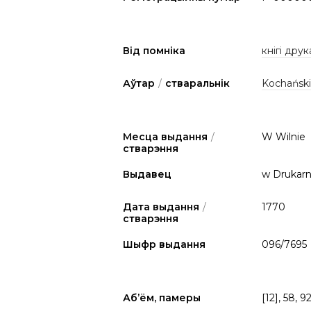
Від помніка
кнігі друк
Аўтар
/
стваральнік
Kochański,
Месца выдання
/
W Wilnie
стварэння
Выдавец
w Drukarni
Дата выдання
/
1770
стварэння
Шыфр выдання
096/7695
Аб’ём, памеры
[12], 58, 9