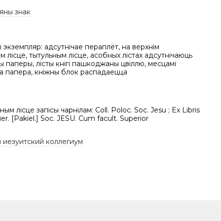
яны знак
экземпляр: адсутнічае пераплёт, на верхнім
 лісце, тытульным лісце, асобных лістах адсутнічаюць
 паперы, лісты кнігі пашкоджаны цвіллю, месцамі
а папера, кніжны блок распадаецца
ым лісце запісы чарнілам: Coll. Poloc. Soc. Jesu ; Ex Libris
ier. [Pakiel.] Soc. JESU. Cum facult. Superior
 иезуитский коллегиум