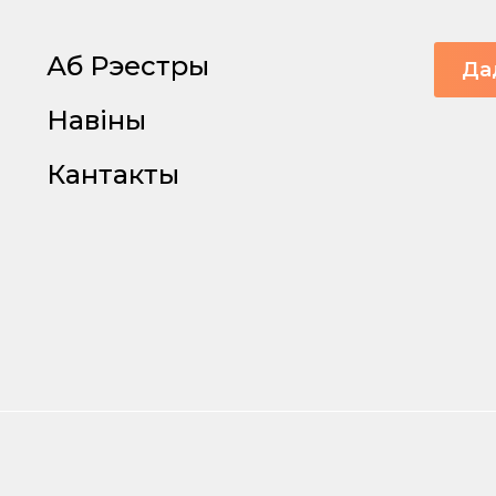
Аб Рэестры
Да
Навіны
Кантакты