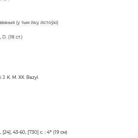
аваныя (у тым ліку лістоўкі)
 D. (18 ст.)
 J. K. M. XX. Bazyl.
2, [24], 43-60, [730] с. ; 4° (19 см)