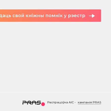
даць свой кніжны помнік у рэестр
Распрацоўка АІС
-
кампанія PRAS