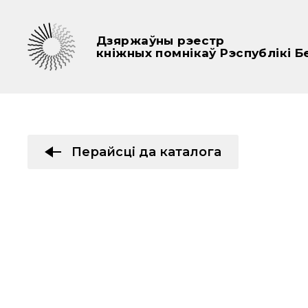
Дзяржаўны рэестр
кніжных помнікаў Рэспублікі Б
Перайсці да каталога