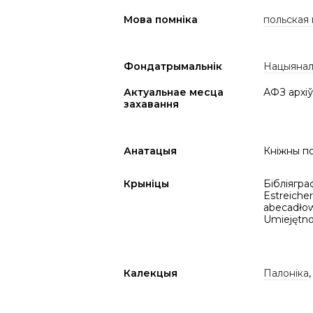
Мова помніка
польская
Фондатрымальнік
Нацыяналь
Актуальнае месца
АФЗ архіў
захавання
Анатацыя
Кніжны по
Крыніцы
Бібліяграф
Estreicher
abecadłow
Umiejętnoś
Калекцыя
Палоніка