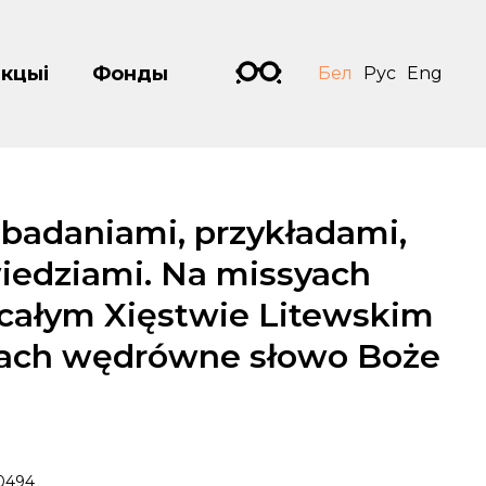
кцыі
Фонды
Бел
Рус
Eng
 badaniami, przykładami,
iedziami. Na missyach
całym Xięstwie Litewskim
ajach wędrówne słowo Boże
0494