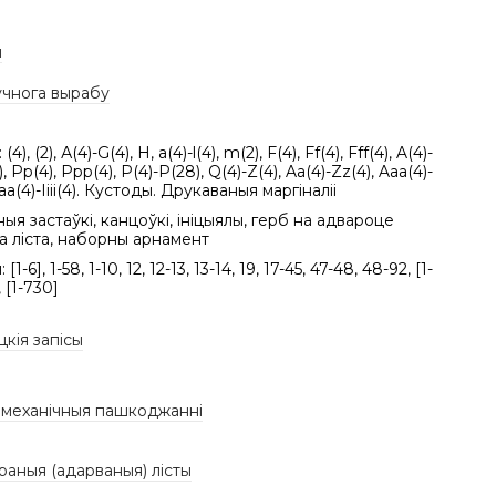
ы
учнога вырабу
(4), (2), А(4)-G(4), H, a(4)-l(4), m(2), F(4), Ff(4), Fff(4), A(4)-
), Pp(4), Ppp(4), P(4)-P(28), Q(4)-Z(4), Aa(4)-Zz(4), Aaa(4)-
aa(4)-Iiii(4). Кустоды. Друкаваныя маргіналіі
ныя застаўкі, канцоўкі, ініцыялы, герб на адвароце
а ліста, наборны арнамент
[1-6], 1-58, 1-10, 12, 12-13, 13-14, 19, 17-45, 47-48, 48-92, [1-
, [1-730]
цкія запісы
/ механічныя пашкоджанні
раныя (адарваныя) лісты