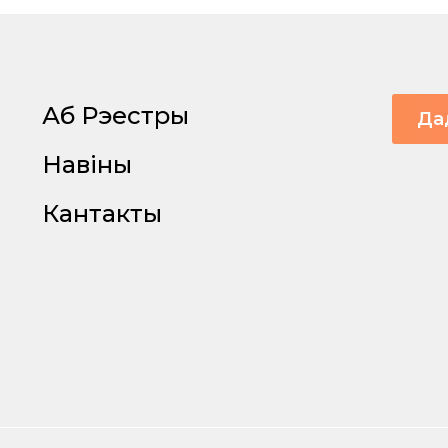
Аб Рэестры
Да
Навіны
Кантакты