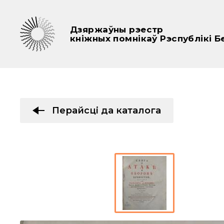
Дзяржаўны рэестр
кніжных помнікаў Рэспублікі Б
Перайсці да каталога