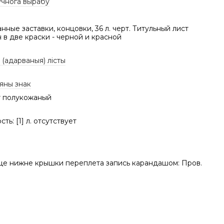
учнога вырабу
нные заставки, концовки, 36 л. черт. Титульный лист
 в две краски - черной и красной
(адарваныя) лісты
яны знак
 полукожаный
ть: [1] л. отсутствует
це нижне крышки переплета запись карандашом: Пров.