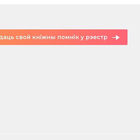
даць свой кніжны помнік у рэестр