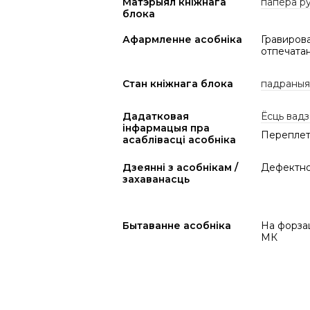
Матэрыял кніжнага
папера р
блока
Афармленне асобніка
Гравирова
отпечатан
Стан кніжнага блока
падраныя 
Дадатковая
Ёсць вадз
інфармацыя пра
Переплет
асаблівасці асобніка
Дзеянні з асобнікам /
Дефектнос
захаванасць
Бытаванне асобніка
На форза
МК