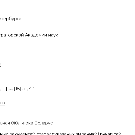
етербурге
раторской Академии наук
0
 [1] с., [16] л. ; 4°
ова
ная бібліятэка Беларусі
ных дакументаў, старадрукаваных выданняў і рукапісаў