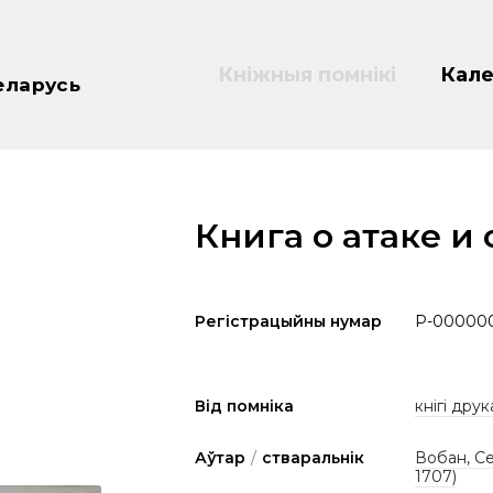
Кніжныя помнікі
Кале
еларусь
Книга о атаке и
Регістрацыйны нумар
P-00000
Від помніка
кнігі друк
Аўтар
/
стваральнік
Вобан, Се
1707)