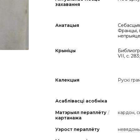
захавання
Анатацыя
Себасцья
Францыі, 
непрыяцел
Крыніцы
Библиогра
VIІ, с. 28
Калекцыя
Рускі гра
Асаблівасці асобніка
Матэрыял пераплёту
/
кардон
,
с
картанажа
Узрост пераплёту
невядом