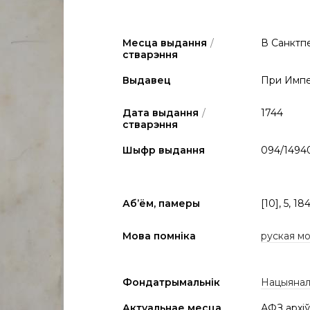
Месца выдання
/
В Санктп
стварэння
Выдавец
При Импе
Дата выдання
/
1744
стварэння
Шыфр выдання
094/1494
Аб’ём, памеры
[10], 5, 184,
Мова помніка
руская м
Фондатрымальнік
Нацыяналь
Актуальнае месца
АФЗ архіў