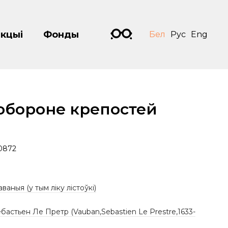
кцыі
Фонды
Бел
Рус
Eng
 обороне крепостей
0872
аваныя (у тым ліку лістоўкі)
бастьен Ле Претр (Vauban,Sebastien Le Prestre,1633-