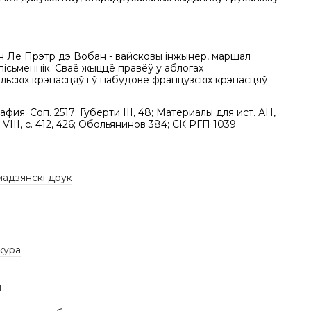
н Ле Прэтр дэ Вобан - вайсковы інжынер, маршал
пісьменнік. Сваё жыццё правёў у аблогах
ьскіх крэпасцяў і ў пабудове французскіх крэпасцяў
фия: Соп. 2517; Губерти III, 48; Материалы для ист. АН,
3; VIII, c. 412, 426; Обольянинов 384; СК РГП 1039
мадзянскі друк
кура
ы