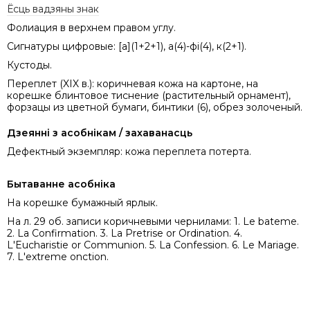
Ёсць вадзяны знак
Фолиация в верхнем правом углу.
Сигнатуры цифровые: [а](1+2+1), а(4)-фі(4), к(2+1).
Кустоды.
Переплет (XIX в.): коричневая кожа на картоне, на
корешке блинтовое тиснение (растительный орнамент),
форзацы из цветной бумаги, бинтики (6), обрез золоченый.
Дзеянні з асобнікам / захаванасць
Дефектный экземпляр: кожа переплета потерта.
Бытаванне асобніка
На корешке бумажный ярлык.
На л. 29 об. записи коричневыми чернилами: 1. Le bateme.
2. La Confirmation. 3. La Pretrise or Ordination. 4.
L'Eucharistie or Communion. 5. La Confession. 6. Le Mariage.
7. L'extreme onction.