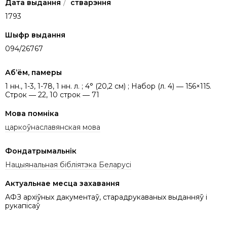
Дата выдання
/
стварэння
1793
Шыфр выдання
094/26767
Аб’ём, памеры
1 нн., 1-3, 1-78, 1 нн. л. ; 4° (20,2 см) ; Набор (л. 4) ― 156×115.
Строк ― 22, 10 строк ― 71
Мова помніка
царкоўнаславянская мова
Фондатрымальнік
Нацыянальная бібліятэка Беларусі
Актуальнае месца захавання
АФЗ архіўных дакументаў, старадрукаваных выданняў і
рукапісаў