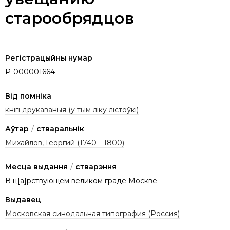
старообрядцов
Регістрацыйны нумар
P-000001664
Від помніка
кнігі друкаваныя (у тым ліку лістоўкі)
Аўтар
/
стваральнік
Михайлов, Георгий (1740—1800)
Месца выдання
/
стварэння
В ц[а]рствующем великом граде Москве
Выдавец
Московская синодальная типография (Россия)