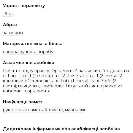
Узрост пераплёту
19 ст.
Абрэз
залачоны
Матэрыял кніжнага блока
папера ручнога вырабу
Афармленне асобніка
Печать в одну краску. Орнамент: 4 заставки с 4-х досок на
л. 1 нн.; на л. 1 (1 счета); на л. 2 (1 счета); на л. 1 (2 счета); 2
концовки с 2-х досок на л. 1 об. (1 счета); на л. 3 об. (2
счета); инициалы, ломбарды. Титульный лист в рамке из
наборного орнамента.
Наяўнасць памет
рукапісныя паметы ў тэксце, маргіналіі
Дадатковая інфармацыя пра асаблівасці асобніка