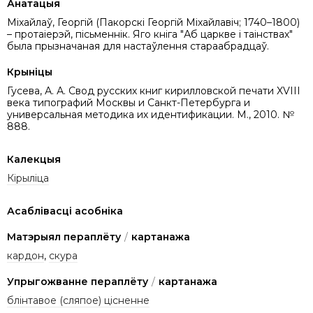
Анатацыя
Міхайлаў, Георгій (Пакорскі Георгій Міхайлавіч; 1740–1800)
– протаіерэй, пісьменнік. Яго кніга "Аб царкве і таінствах"
была прызначаная для настаўлення стараабрадцаў.
Крыніцы
Гусева, А. А. Свод русских книг кирилловской печати XVIII
века типографий Москвы и Санкт-Петербурга и
универсальная методика их идентификации. М., 2010. №
888.
Калекцыя
Кірыліца
Асаблівасці асобніка
Матэрыял пераплёту
/
картанажа
кардон
,
скура
Упрыгожванне пераплёту
/
картанажа
блінтавое (сляпое) цісненне