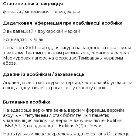
Стан знешняга пакрыцця
фізічныя / механічныя пашкоджанні
Дадатковая інфармацыя пра асаблівасці асобніка
З выдавецкай / друкарскай маркай
Ёсць вадзяны знак
Пераплёт XVIII стагоддзя: скура на кардоне; спінка глухая
з чатырма бінтамi i залатым раслiнным цісненнем у рамках.
Мармуровая папера на форзацах. Таніраваны чырвоны
абрэз.
Дзеянні з асобнікам / захаванасць
Аправа дэфектная: скура пацёртая, часткова аблупілася на
спінцы, адсутнічае на рагах, знізу і зверху спінкi
Бытаванне асобніка
На адвароце верхняга вечка, верхнім форзацы, верхнім
ахоўным і тытульным лістах бібліятэчныя паметы;
уладальніцкія запісы: на верхнім ахоўным лісце: Ex libris
1883 // LD; на адвароце - Ex libris A(?)b Prevost.
На тытульным лісце закрэслены надпіс: Ex libris G. Labiege.