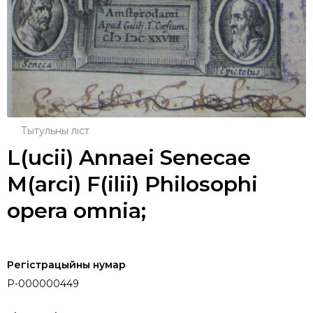
Тытульны ліст
L(ucii) Annaei Senecae
M(arci) F(ilii) Philosophi
opera omnia;
Регістрацыйны нумар
P-000000449