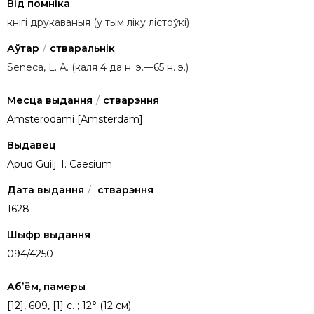
Від помніка
кнігі друкаваныя (у тым ліку лістоўкі)
Аўтар
/
стваральнік
Seneca, L. A. (каля 4 да н. э.—65 н. э.)
Месца выдання
/
стварэння
Amsterodami [Amsterdam]
Выдавец
Apud Guilj. I. Caesium
Дата выдання
/
стварэння
1628
Шыфр выдання
094/4250
Аб’ём, памеры
[12], 609, [1] с. ; 12° (12 см)