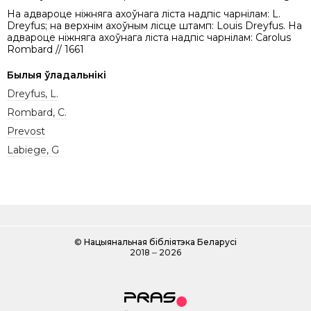
На адвароце ніжняга ахоўнага ліста надпіс чарнілам: L.
Dreyfus; на верхнім ахоўным лісце штамп: Louis Dreyfus. На
адвароце ніжняга ахоўнага ліста надпіс чарнілам: Carolus
Rombard // 1661
Былыя ўладальнікі
Dreyfus, L.
Rombard, C.
Prevost
Labiege, G
©
Нацыянальная бібліятэка Беларусі
2018 ‒ 2026