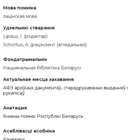
Мова помніка
лацінская мова
Удзельнікі стварэння
Lipsius, I. (рэдактар)
Schottus, A. (рэцэнзент (аглядальнік))
Фондатрымальнік
Нацыянальная бібліятэка Беларусі
Актуальнае месца захавання
АФЗ архіўных дакументаў, старадрукаваных выданняў і
рукапісаў
Анатацыя
Кніжны помнік Рэспублікі Беларусь
Асаблівасці асобніка
Канвалют