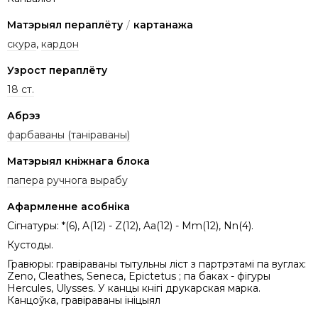
Матэрыял пераплёту
/
картанажа
скура
,
кардон
Узрост пераплёту
18 ст.
Абрэз
фарбаваны (таніраваны)
Матэрыял кніжнага блока
папера ручнога вырабу
Афармленне асобніка
Сігнатуры: *(6), A(12) - Z(12), Aa(12) - Mm(12), Nn(4).
Кустоды.
Гравюры: гравіраваны тытульны ліст з партрэтамi па вуглах:
Zeno, Cleathes, Seneca, Epictetus ; па баках - фігуры
Hercules, Ulysses. У канцы кнiгі друкарская марка.
Канцоўка, гравіраваны ініцыял