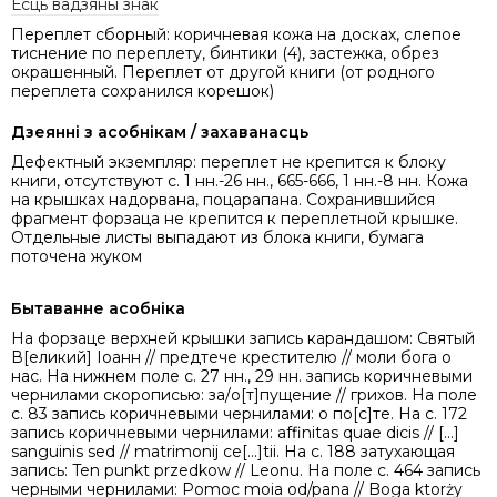
Ёсць вадзяны знак
Переплет сборный: коричневая кожа на досках, слепое
тиснение по переплету, бинтики (4), застежка, обрез
окрашенный. Переплет от другой книги (от родного
переплета сохранился корешок)
Дзеянні з асобнікам / захаванасць
Дефектный экземпляр: переплет не крепится к блоку
книги, отсутствуют с. 1 нн.-26 нн., 665-666, 1 нн.-8 нн. Кожа
на крышках надорвана, поцарапана. Сохранившийся
фрагмент форзаца не крепится к переплетной крышке.
Отдельные листы выпадают из блока книги, бумага
поточена жуком
Бытаванне асобніка
На форзаце верхней крышки запись карандашом: Святый
В[еликий] Іоанн // предтече крестителю // моли бога о
нас. На нижнем поле с. 27 нн., 29 нн. запись коричневыми
чернилами скорописью: за/о[т]пущение // грихов. На поле
с. 83 запись коричневыми чернилами: о по[с]те. На с. 172
запись коричневыми чернилами: affinitas quae dicis // [...]
sanguinis sed // matrimonij ce[...]tii. На с. 188 затухающая
запись: Ten punkt przedkow // Leonu. На поле с. 464 запись
черными чернилами: Pomoc moia od/pana // Boga ktorży