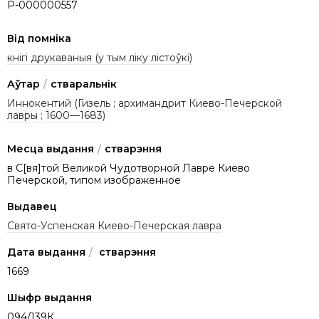
P-000000557
Від помніка
кнігі друкаваныя (у тым ліку лістоўкі)
Аўтар
/
стваральнік
Иннокентий (Гизель ; архимандрит Киево-Печерской
лавры ; 1600—1683)
Месца выдання
/
стварэння
в С[вя]той Великой Чудотворной Лавре Киево
Печерской, типом изображенное
Выдавец
Свято-Успенская Киево-Печерская лавра
Дата выдання
/
стварэння
1669
Шыфр выдання
094/139К