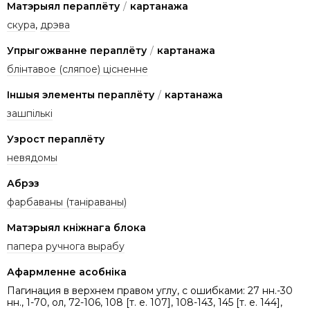
Матэрыял пераплёту
/
картанажа
скура
,
дрэва
Упрыгожванне пераплёту
/
картанажа
блінтавое (сляпое) цісненне
Іншыя элементы пераплёту
/
картанажа
зашпількі
Узрост пераплёту
невядомы
Абрэз
фарбаваны (таніраваны)
Матэрыял кніжнага блока
папера ручнога вырабу
Афармленне асобніка
Пагинация в верхнем правом углу, с ошибками: 27 нн.-30
нн., 1-70, ол, 72-106, 108 [т. е. 107], 108-143, 145 [т. е. 144],