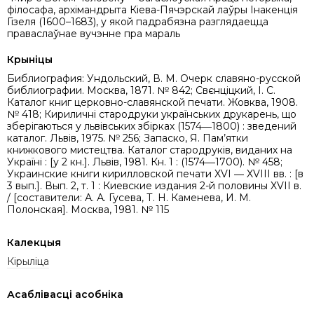
філосафа, архімандрыта Кіева-Пячэрскай лаўры Інакенція
Гізеля (1600–1683), у якой падрабязна разглядаецца
праваслаўнае вучэнне пра мараль
Крыніцы
Библиография: Ундольский, В. М. Очерк славяно-русской
библиографии. Москва, 1871. № 842; Свєнціцкий, І. С.
Каталог книг церковно-славянской печати. Жовква, 1908.
№ 418; Кириличні стародруки українських друкарень, що
зберігаються у львівських збірках (1574―1800) : зведений
каталог. Львів, 1975. № 256; Запаско, Я. Пам’ятки
книжкового мистецтва. Каталог стародруків, виданих на
Украïні : [у 2 кн.]. Львів, 1981. Кн. 1 : (1574―1700). № 458;
Украинские книги кирилловской печати XVI ― XVIII вв. : [в
3 вып.]. Вып. 2, т. 1 : Киевские издания 2-й половины XVII в.
/ [составители: А. А. Гусева, Т. Н. Каменева, И. М.
Полонская]. Москва, 1981. № 115
Калекцыя
Кірыліца
Асаблівасці асобніка