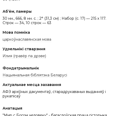
Аб’ём, памеры
30 нн., 666, 8 нн. с. ; 2° (31,3 см) ; Набор (с. 17) ― 215 х 117.
Строк ― 34, 10 строк ― 63
Мова помніка
царкоўнаславянская мова
Удзельнікі стварэння
Илия (гравёр па дрэве)
Фондатрымальнік
Нацыянальная бібліятэка Беларусі
Актуальнае месца захавання
АФЗ архіўных дакументаў, старадрукаваных выданняў і
рукапісаў
Анатацыя
"Мир с Богом человеку" - багаслоўская праца гісторыка,