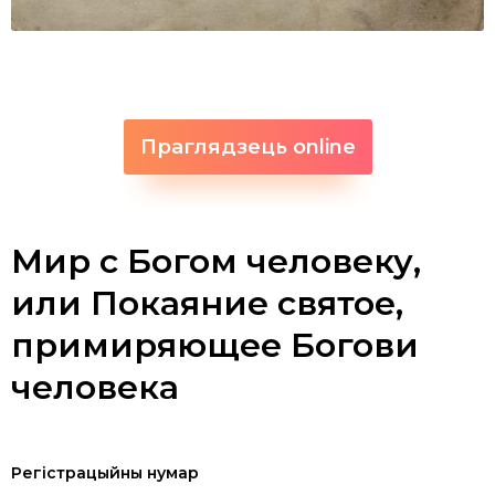
Праглядзець online
Мир с Богом человеку,
или Покаяние святое,
примиряющее Богови
человека
Регістрацыйны нумар