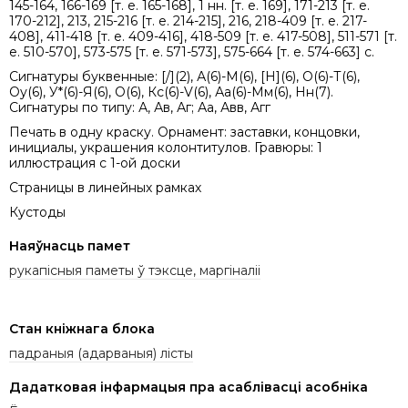
145-164, 166-169 [т. е. 165-168], 1 нн. [т. е. 169], 171-213 [т. е.
170-212], 213, 215-216 [т. е. 214-215], 216, 218-409 [т. е. 217-
408], 411-418 [т. е. 409-416], 418-509 [т. е. 417-508], 511-571 [т.
е. 510-570], 573-575 [т. е. 571-573], 575-664 [т. е. 574-663] с.
Сигнатуры буквенные: [/](2), А(6)-М(6), [Н](6), О(6)-Т(6),
Оу(6), У*(6)-Я(6), О(6), Кс(6)-V(6), Аа(6)-Мм(6), Нн(7).
Сигнатуры по типу: А, Ав, Аг; Аа, Авв, Агг
Печать в одну краску. Орнамент: заставки, концовки,
инициалы, украшения колонтитулов. Гравюры: 1
иллюстрация с 1-ой доски
Страницы в линейных рамках
Кустоды
Наяўнасць памет
рукапісныя паметы ў тэксце, маргіналіі
Стан кніжнага блока
падраныя (адарваныя) лісты
Дадатковая інфармацыя пра асаблівасці асобніка