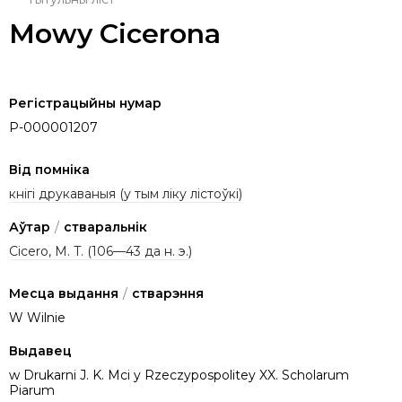
Mowy Cicerona
Регістрацыйны нумар
P-000001207
Від помніка
кнігі друкаваныя (у тым ліку лістоўкі)
Аўтар
/
стваральнік
Cicero, M. T. (106—43 да н. э.)
Месца выдання
/
стварэння
W Wilnie
Выдавец
w Drukarni J. K. Mci y Rzeczypospolitey XX. Scholarum
Piarum