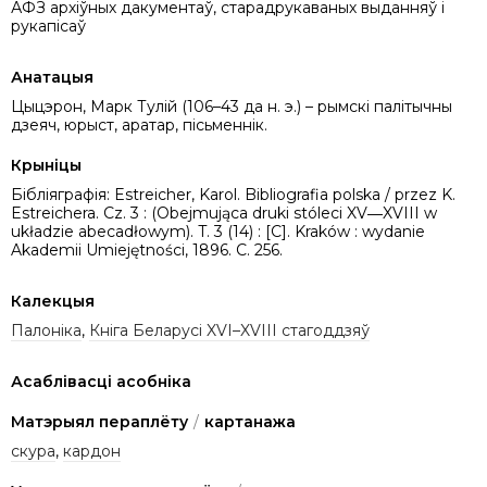
АФЗ архіўных дакументаў, старадрукаваных выданняў і
рукапісаў
Анатацыя
Цыцэрон, Марк Тулій (106–43 да н. э.) – рымскі палітычны
дзеяч, юрыст, аратар, пісьменнік.
Крыніцы
Бібліяграфія: Estreicher, Karol. Bibliografia polska / przez K.
Estreichera. Cz. 3 : (Obejmująca druki stóleci XV―XVIII w
układzie abecadłowym). T. 3 (14) : [C]. Kraków : wydanie
Akademii Umiejętności, 1896. C. 256.
Калекцыя
Палоніка
,
Кніга Беларусі XVI–XVIII стагоддзяў
Асаблівасці асобніка
Матэрыял пераплёту
/
картанажа
скура
,
кардон