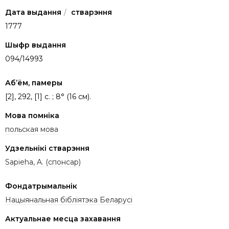
Дата выдання
/
стварэння
1777
Шыфр выдання
094/14993
Аб’ём, памеры
[2], 292, [1] c. ; 8° (16 см).
Мова помніка
польская мова
Удзельнікі стварэння
Sapieha, A. (спонсар)
Фондатрымальнік
Нацыянальная бібліятэка Беларусі
Актуальнае месца захавання