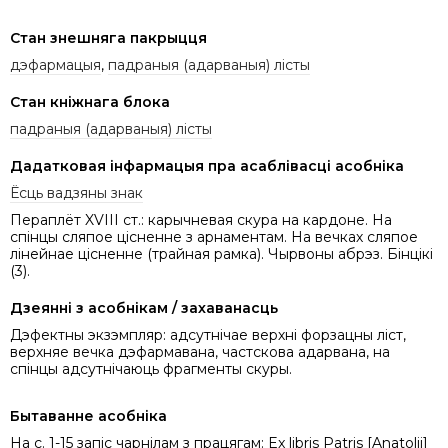
Стан знешняга пакрыцця
дэфармацыя
,
падраныя (адарваныя) лісты
Стан кніжнага блока
падраныя (адарваныя) лісты
Дадатковая інфармацыя пра асаблівасці асобніка
Ёсць вадзяны знак
Пераплёт XVIII ст.: карычневая скура на кардоне. На
спінцы сляпое цісненне з арнаментам. На вечках сляпое
лінейнае цісненне (трайная рамка). Чырвоны абрэз. Бінцікі
(3).
Дзеянні з асобнікам / захаванасць
Дэфектны экзэмпляр: адсутнічае верхні форзацны ліст,
верхняе вечка дэфармавана, частскова адарвана, на
спінцы адсутнічаюць фрагменты скуры.
Бытаванне асобніка
На с. 1-15 запіс чарнілам з працягам: Ex libris Patris [Anatolii]