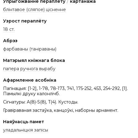
Упрыгожванне пераплёту
/
картанажа
блінтавое (сляпое) цісненне
Узрост пераплёту
18 ст.
Абрэз
фарбаваны (таніраваны)
Матэрыял кніжнага блока
папера ручнога вырабу
Афармленне асобніка
Пагінацыя: [1-2], 1-78, 78-173, 741, 175-252, 453, 254-292, [1].
Памылкі друку калонлічб.
Сігнатуры: A(8)-S(8), T(4). Кустоды.
Гравіраваная застаўка, канцоўкі, наборны арнамент.
Наяўнасць памет
уладальніцкія запісы