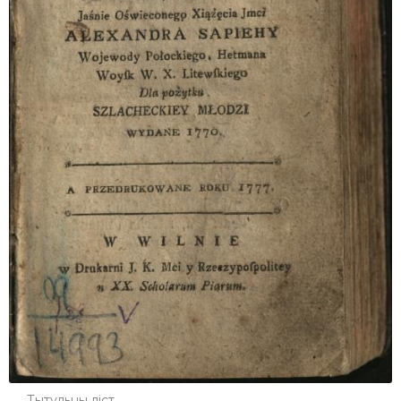
Тытульны ліст