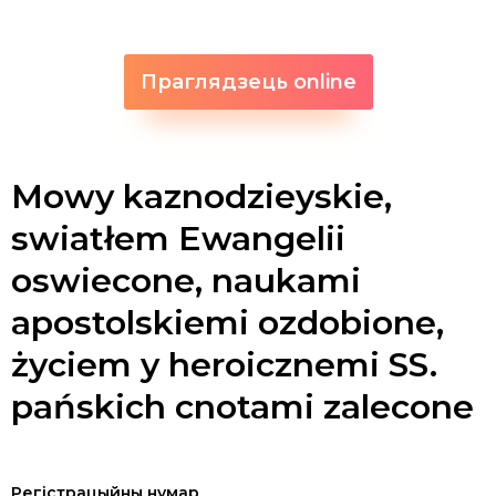
Праглядзець online
Mowy kaznodzieyskie,
swiatłem Ewangelii
oswiecone, naukami
apostolskiemi ozdobione,
życiem y heroicznemi SS.
pańskich cnotami zalecone
Регістрацыйны нумар