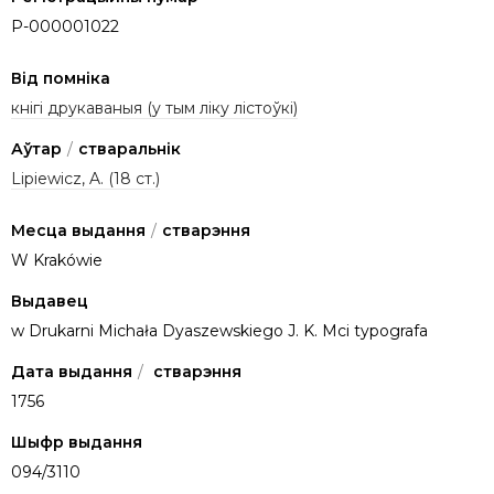
P-000001022
Від помніка
кнігі друкаваныя (у тым ліку лістоўкі)
Аўтар
/
стваральнік
Lipiewicz, A. (18 ст.)
Месца выдання
/
стварэння
W Krakówie
Выдавец
w Drukarni Michała Dyaszewskiego J. K. Mci typografa
Дата выдання
/
стварэння
1756
Шыфр выдання
094/3110