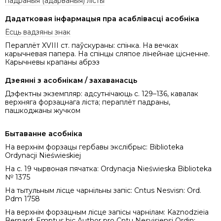
падраныя (адарваныя) лісты
Дадатковая інфармацыя пра асаблівасці асобніка
Ёсць вадзяны знак
Пераплёт XVIII ст. паўскураны: спінка. На вечках
карычневая папера. На спінцы сляпое лінейнае цісненне.
Карычневы крапаны абрэз
Дзеянні з асобнікам / захаванасць
Дэфектны экземпляр: адсутнічаюць с. 129–136, кавалак
верхняга форзацнага ліста; пераплёт падраны,
пашкоджаны жучком
Бытаванне асобніка
На верхнім форзацы гербавы экслібрыс: Biblioteka
Ordynacji Nieświeskiej
На с. 19 чырвоная пячатка: Ordynacja Nieświeska Biblioteka
№ 1375
На тытульным лісце чарнільны запіс: Cntus Nesvisn: Ord.
Pdm 1758
На верхнім форзацным лісце запісы чарнілам: Kaznodzieia
Bernard; Emptus hic Author pro Cntu Nesvisiensi Ordin: