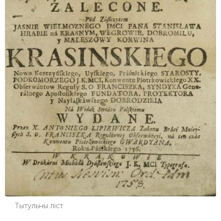
Тытульны ліст