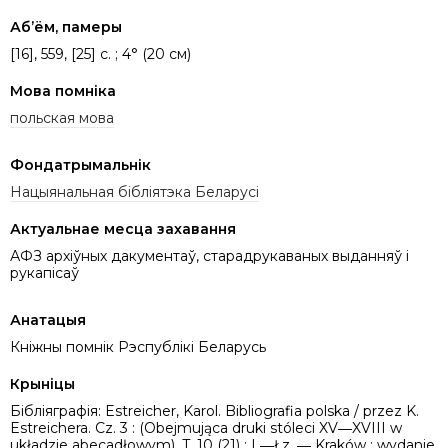
Аб’ём, памеры
[16], 559, [25] c. ; 4° (20 см)
Мова помніка
польская мова
Фондатрымальнік
Нацыянальная бібліятэка Беларусі
Актуальнае месца захавання
АФЗ архіўных дакументаў, старадрукаваных выданняў і
рукапісаў
Анатацыя
Кніжны помнік Рэспублікі Беларусь
Крыніцы
Бібліяграфія: Estreicher, Karol. Bibliografia polska / przez K.
Estreichera. Cz. 3 : (Obejmująca druki stóleci XV―XVIII w
układzie abecadłowym). T. 10 (21) : L―Łz. ― Kraków : wydanie