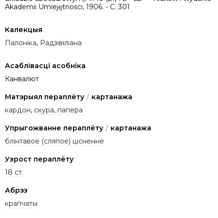
Akademii Umiejętności, 1906. - C. 301
Калекцыя
Палоніка
,
Радзівіліана
Асаблівасці асобніка
Канвалют
Матэрыял пераплёту
/
картанажа
кардон
,
скура
,
папера
Упрыгожванне пераплёту
/
картанажа
блінтавое (сляпое) цісненне
Узрост пераплёту
18 ст.
Абрэз
крапчаты