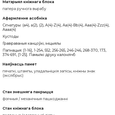
Матэрыял кніжнага блока
папера ручнога вырабу
Афармленне асобніка
Сігнатуры: (a4), a(2), (2), A(4)-Z(4), Aa(4)-Bb(4), Aaa(4)-Zzz(4),
Aaaa(4)
Кустоды
Гравіраваныя канцоўкі, ініцыялы
Пагінацыя: [1-16], 1-254, 552, 256-265, 246-246, 268-370, 173,
374-691, [1-25]. Памылкі друку калонлічб
Наяўнасць памет
пячаткі, штампы
,
уладальніцкія запісы
,
кніжны знак
(экслібрыс)
Стан знешняга пакрыцця
фізічныя / механічныя пашкоджанні
Стан кніжнага блока