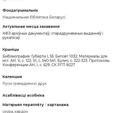
Фондатрымальнік
Нацыянальная бібліятэка Беларусі
Актуальнае месца захавання
АФЗ архіўных дакументаў, старадрукаваных выданняў і
рукапісаў
Крыніцы
Библиография: Губерти I, 55; Битовт 1032; Материалы для
ист. АН. V, с. 122; VI, c. 540-541; Булич, с. 322-323; Протоколы
Конференции АН, І, с. 629; СК РГП 8227
Калекцыя
Рускі грамадзянскі друк
Асаблівасці асобніка
Матэрыял пераплёту
/
картанажа
скура
,
кардон