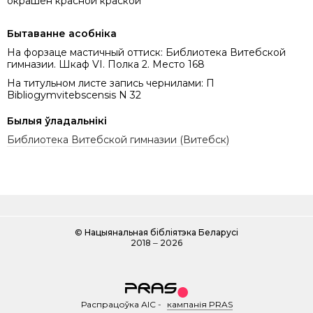
окрашен красной краской
Бытаванне асобніка
На форзаце мастичный оттиск: Библиотека Витебской
гимназии. Шкаф VI. Полка 2. Место 168
На титульном листе запись чернилами: П
Bibliogymvitebscensis N 32
Былыя ўладальнікі
Библиотека Витебской гимназии (Витебск)
©
Нацыянальная бібліятэка Беларусі
2018 ‒ 2026
Распрацоўка АІС
-
кампанія PRAS