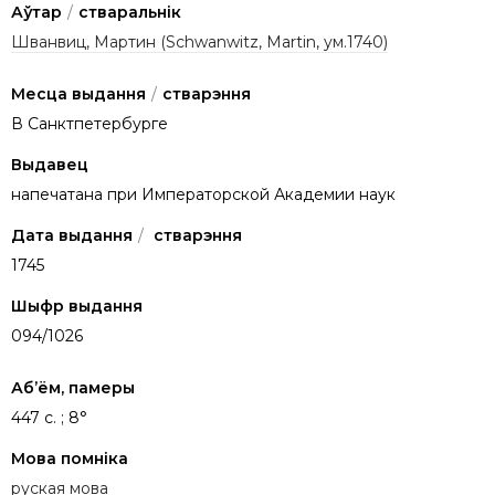
Аўтар
/
стваральнік
Шванвиц, Мартин (Schwanwitz, Martin, ум.1740)
Месца выдання
/
стварэння
В Санктпетербурге
Выдавец
напечатана при Императорской Академии наук
Дата выдання
/
стварэння
1745
Шыфр выдання
094/1026
Аб’ём, памеры
447 с. ; 8°
Мова помніка
руская мова