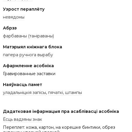
Узрост пераплёту
невядомы
Абрэз
фарбаваны (таніраваны)
Матэрыял кніжнага блока
папера ручнога вырабу
Афармленне асобніка
Гравированные заставки
Наяўнасць памет
уладальніцкія запісы
,
пячаткі, штампы
Дадатковая інфармацыя пра асаблівасці асобніка
Ёсць вадзяны знак
Переплет: кожа, картон, на корешке бинтики, обрез