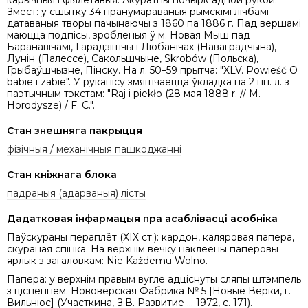
карычныя і фіялетавыя. Акуратны почырк адной рукой.
Змест: у сшытку 34 пранумараваныя рымскімі лічбамі
датаваныя творы пачынаючы з 1860 па 1886 г. Пад вершамі
маюцца подпісы, зробленыя ў м. Новая Мыш пад
Баранавічамі, Гарадзішчы і Любанічах (Наваградчына),
Лунін (Палессе), Сакольшчыне, Skrobów (Польска),
Грыбаўшчызне, Пінску. На л. 50–59 прытча: "XLV. Powieść O
babie i zabie". У рукапісу змяшчаецца ўкладка на 2 нн. л. з
паэтычным тэкстам: "Raj i piekło (28 мая 1888 r. // M.
Horodysze) / F. C.".
Стан знешняга пакрыцця
фізічныя / механічныя пашкоджанні
Стан кніжнага блока
падраныя (адарваныя) лісты
Дадатковая інфармацыя пра асаблівасці асобніка
Паўскураны пераплёт (ХІХ ст.): кардон, каляровая папера,
скураная спінка. На верхнім вечку наклеены паперовы
ярлык з загаловкам: Nie Każdemu Wolno.
Папера: у верхнім правым вугле адціснуты сляпы штэмпель
з цісненнем: Нововерская Фабрика № 5 [Новые Верки, г.
Вильнюс] (Участкина, З.В. Развитие … 1972, с. 171).