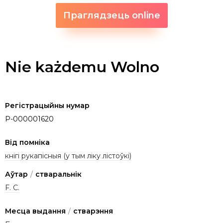
Праглядзець online
Nie każdemu Wolno
Регістрацыйны нумар
P-000001620
Від помніка
кнігі рукапісныя (у тым ліку лістоўкі)
Аўтар
/
стваральнік
F. C.
Месца выдання
/
стварэння