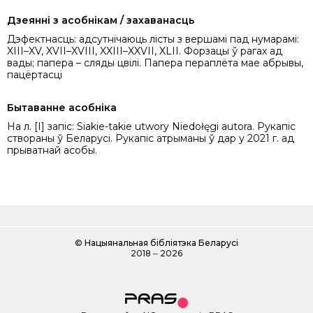
Дзеянні з асобнікам / захаванасць
Дэфектнасць: адсутнічаюць лісты з вершамі пад нумарамі:
XIII–XV, XVII–XVIII, XXIII–XXVII, XLII. Форзацы ў рагах ад
вады; папера – сляды цвілі. Папера пераплёта мае абрывы,
пацёртасці
Бытаванне асобніка
На л. [I] запіс: Siakie-takie utwory Niedołęgi autora. Рукапіс
створаны ў Беларусі. Рукапіс атрыманы ў дар у 2021 г. ад
прыватнай асобы.
©
Нацыянальная бібліятэка Беларусі
2018 ‒ 2026