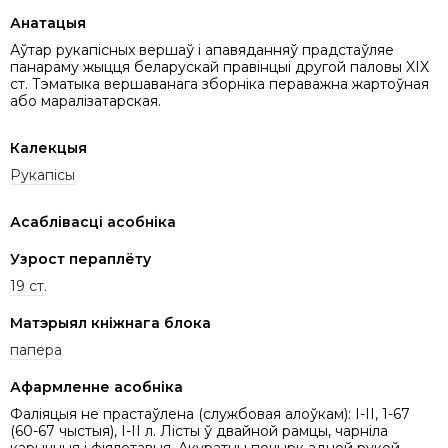
Анатацыя
Аўтар рукапісных вершаў і апавяданняў прадстаўляе
панараму жыцця беларускай правінцыі другой паловы XIX
ст. Тэматыка вершаванага зборніка пераважна жартоўная
або маралізатарская.
Калекцыя
Рукапісы
Асаблівасці асобніка
Узрост пераплёту
19 ст.
Матэрыял кніжнага блока
папера
Афармленне асобніка
Фаліяцыя не прастаўлена (службовая алоўкам): I-II, 1-67
(60-67 чыстыя), I-II л. Лісты ў двайной рамцы, чарніла