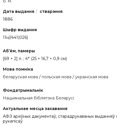
Б. м.
Дата выдання
/
стварэння
1886
Шыфр выдання
11н//441(026)
Аб’ём, памеры
[69 + 2] л. ; 4° (25 × 16,7 × 0,9 см)
Мова помніка
беларуская мова
/
польская мова
/
украінская мова
Фондатрымальнік
Нацыянальная бібліятэка Беларусі
Актуальнае месца захавання
АФЗ архіўных дакументаў, старадрукаваных выданняў і
рукапісаў