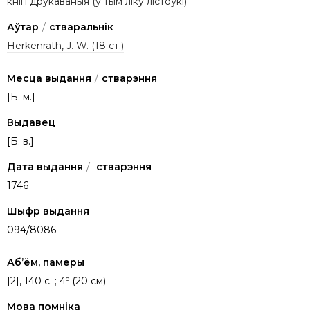
кнігі друкаваныя (у тым ліку лістоўкі)
Аўтар
/
стваральнік
Herkenrath, J. W. (18 ст.)
Месца выдання
/
стварэння
[Б. м.]
Выдавец
[Б. в.]
Дата выдання
/
стварэння
1746
Шыфр выдання
094/8086
Аб’ём, памеры
[2], 140 с. ; 4º (20 см)
Мова помніка