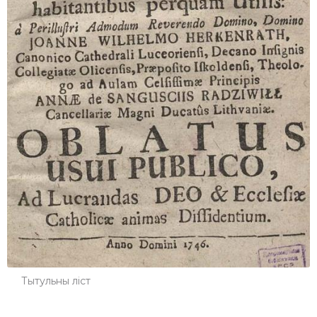
Тытульны ліст