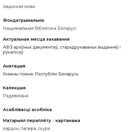
лацінская мова
Фондатрымальнік
Нацыянальная бібліятэка Беларусі
Актуальнае месца захавання
АФЗ архіўных дакументаў, старадрукаваных выданняў і
рукапісаў
Анатацыя
Кніжны помнік Рэспублікі Беларусь
Калекцыя
Радзівіліана
Асаблівасці асобніка
Матэрыял пераплёту
/
картанажа
кардон
,
папера
,
скура