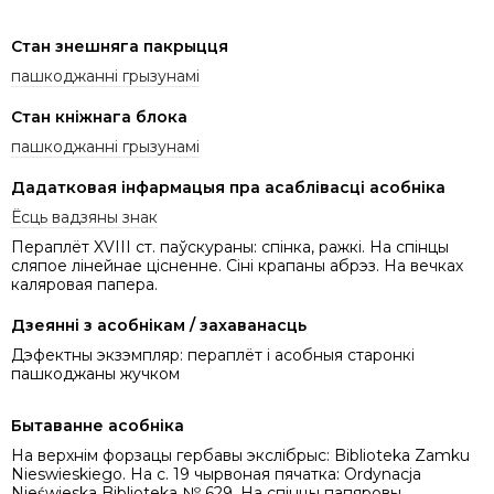
Стан знешняга пакрыцця
пашкоджанні грызунамі
Стан кніжнага блока
пашкоджанні грызунамі
Дадатковая інфармацыя пра асаблівасці асобніка
Ёсць вадзяны знак
Пераплёт XVIII ст. паўскураны: спінка, ражкі. На спінцы
сляпое лінейнае цісненне. Сіні крапаны абрэз. На вечках
каляровая папера.
Дзеянні з асобнікам / захаванасць
Дэфектны экзэмпляр: пераплёт і асобныя старонкі
пашкоджаны жучком
Бытаванне асобніка
На верхнім форзацы гербавы экслібрыс: Biblioteka Zamku
Nieswieskiego. На с. 19 чырвоная пячатка: Ordynacja
Nieświeska Biblioteka № 629. На спінцы папяровы