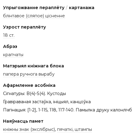
Упрыгожванне пераплёту
/
картанажа
блінтавое (сляпое) цісненне
Узрост пераплёту
18 ст.
Абрэз
крапчаты
Матэрыял кніжнага блока
папера ручнога вырабу
Афармленне асобніка
Сігнатуры: B(4)-S(4). Кустоды
Гравіраваная застаўка, ініцыял, канцоўка
Пагінацыя: [1-2], 1-115, 118, 117-140. Памылка друку калонлічб
Наяўнасць памет
кніжны знак (экслібрыс)
,
пячаткі, штампы