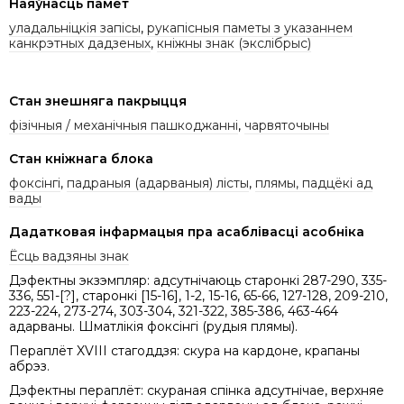
Наяўнасць памет
уладальніцкія запісы
,
рукапісныя паметы з указаннем
канкрэтных дадзеных
,
кніжны знак (экслібрыс)
Стан знешняга пакрыцця
фізічныя / механічныя пашкоджанні
,
чарвяточыны
Стан кніжнага блока
фоксінгі
,
падраныя (адарваныя) лісты
,
плямы, падцёкі ад
вады
Дадатковая інфармацыя пра асаблівасці асобніка
Ёсць вадзяны знак
Дэфектны экзэмпляр: адсутнічаюць старонкі 287-290, 335-
336, 551-[?], старонкі [15-16], 1-2, 15-16, 65-66, 127-128, 209-210,
223-224, 273-274, 303-304, 321-322, 385-386, 463-464
адарваны. Шматлікія фоксінгі (рудыя плямы).
Пераплёт XVIII стагоддзя: скура на кардоне, крапаны
абрэз.
Дэфектны пераплёт: скураная спінка адсутнічае, верхняе