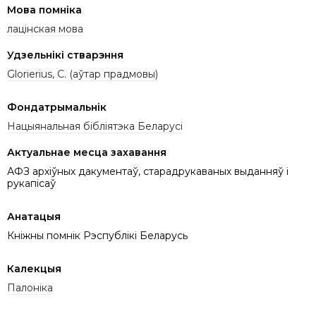
Мова помніка
лацінская мова
Удзельнікі стварэння
Glorierius, C. (аўтар прадмовы)
Фондатрымальнік
Нацыянальная бібліятэка Беларусі
Актуальнае месца захавання
АФЗ архіўных дакументаў, старадрукаваных выданняў і
рукапісаў
Анатацыя
Кніжны помнік Рэспублікі Беларусь
Калекцыя
Палоніка