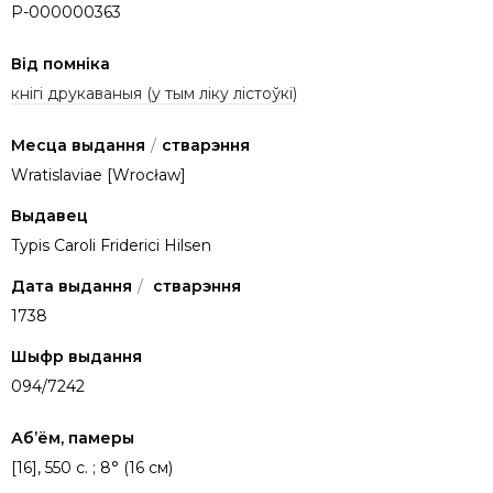
P-000000363
Від помніка
кнігі друкаваныя (у тым ліку лістоўкі)
Месца выдання
/
стварэння
Wratislaviae [Wrocław]
Выдавец
Typis Caroli Friderici Hilsen
Дата выдання
/
стварэння
1738
Шыфр выдання
094/7242
Аб’ём, памеры
[16], 550 c. ; 8° (16 см)