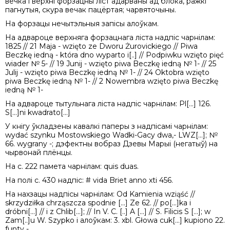
вечка і верхні форзацны ліст адарваны ад блока, ражкі
пагнутыя, скура вечак пацёртая; чарвяточыны.
На форзацы нечытэльныя запісы алоўкам.
На адвароце верхняга форзацнага ліста надпіс чарнілам:
1825 // 21 Maja - wzięto ze Dworu Żurovickiego // Piwa
Beczkę iedną - która dno wyparto i[..] // Podpiwku wzięto pięć
wiader № 5- // 19 Junij - wzięto piwa Beczkę iedną № 1- // 25
Julij - wzięto piwa Beczkę iedną № 1- // 24 Oktobra wzięto
piwa Beczkę iedną № 1- // 2 Nowembra wzięto piwa Beczkę
iedną № 1-
На адвароце тытульнага ліста надпіс чарнілам: Pl[...] 126.
S[...]ni kwadrato[...]
У кнігу ўкладзены кавалкі паперы з надпісамі чарнілам:
wydać szynku Mostowskiego Wadki-Gacy dwa,- LWZ[...]; №
66. wygrany -; дэфектны вобраз Дзевы Марыі (негатыў) на
чырвонай плёнцы.
На с. 222 памета чарнілам: quis duas.
На полі с. 430 надпіс: # vida Briet anno xti 456.
На нахзацы надпісы чарнілам: Od Kamienia wziąść //
skrzydziłka chrząszcza spodnie [...] Ze 62. // po[...]ka i
dróbni[...] // i z Chlib[...]; // In V. C. [..] A [...] // S. Filicis S [...]; w
Zam[..]u W. Szypko i алоўкам: 3. xbl. Głowa cuk[...] kupiono 22.
funty -