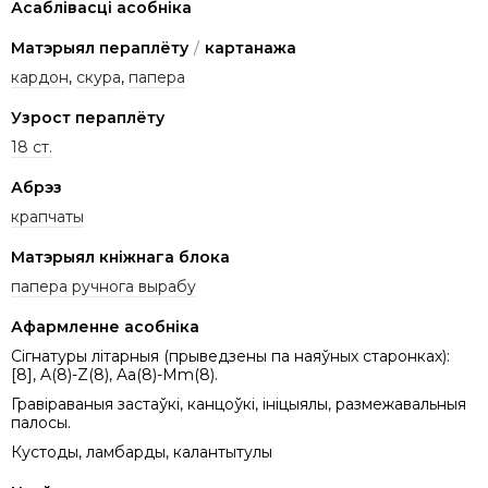
Асаблівасці асобніка
Матэрыял пераплёту
/
картанажа
кардон
,
скура
,
папера
Узрост пераплёту
18 ст.
Абрэз
крапчаты
Матэрыял кніжнага блока
папера ручнога вырабу
Афармленне асобніка
Сігнатуры літарныя (прыведзены па наяўных старонках):
[8], A(8)-Z(8), Aa(8)-Mm(8).
Гравіраваныя застаўкі, канцоўкі, ініцыялы, размежавальныя
палосы.
Кустоды, ламбарды, калантытулы