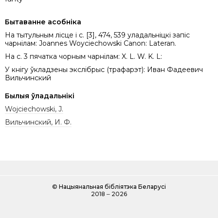
Бытаванне асобніка
На тытульным лісце і с. [3], 474, 539 уладальніцкі запіс
чарнілам: Joannes Woyciechowski Canon: Lateran.
На с. 3 пячатка чорным чарнілам: X. L. W. K. L:
У кнігу ўкладзены экслібрыс (трафарэт): Иван Фадеевич
Вильчинский
Былыя ўладальнікі
Wojciechowski, J.
Вильчинский, И. Ф.
©
Нацыянальная бібліятэка Беларусі
2018 ‒ 2026