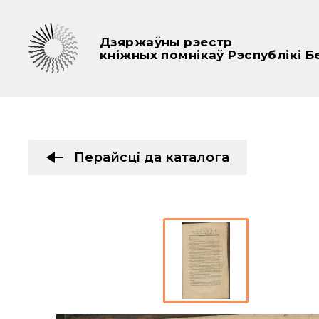
Дзяржаўны рэестр
кніжных помнікаў Рэспублікі Б
Перайсці да каталога