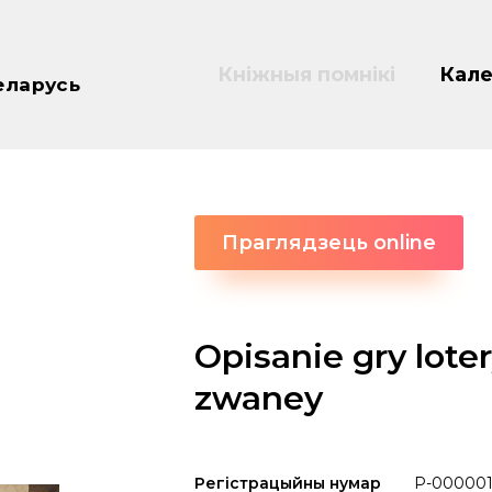
Кніжныя помнікі
Кале
еларусь
Праглядзець online
Opisanie gry lot
zwaney
Регістрацыйны нумар
P-00000