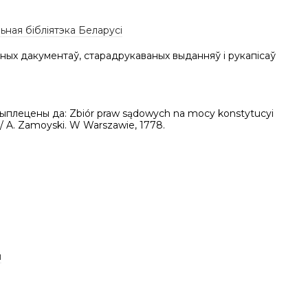
ная бібліятэка Беларусі
ных дакументаў, старадрукаваных выданняў і рукапісаў
рыплецены да: Zbiór praw sądowych na mocy konstytucyi
 / A. Zamoyski. W Warszawie, 1778.
ы