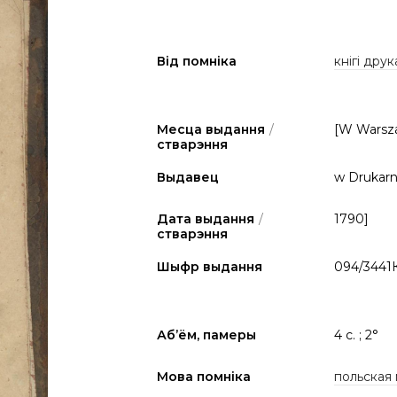
Від помніка
кнігі друк
Месца выдання
/
[W Warsz
стварэння
Выдавец
w Drukarn
Дата выдання
/
1790]
стварэння
Шыфр выдання
094/3441
Аб’ём, памеры
4 с. ; 2°
Мова помніка
польская