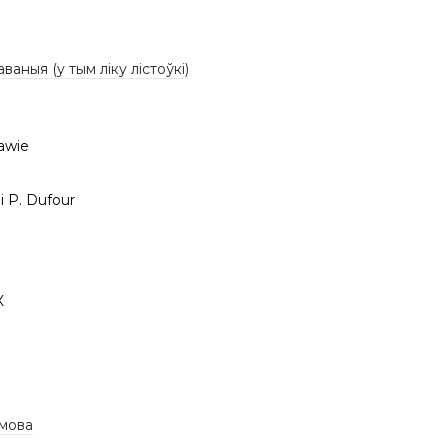
аваныя (у тым ліку лістоўкі)
awie
i P. Dufour
К
 мова