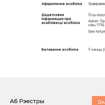
Афармленне асобніка
Гравірава
Дадатковая
Ёсць вадз
інфармацыя пра
Алігат. П
асаблівасці асобніка
roku 1776
Без тытуль
Бытаванне асобніка
У канцы ў
Аб Рэестры
Да