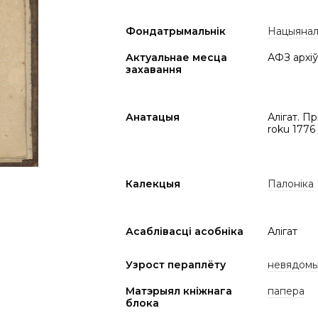
Фондатрымальнік
Нацыяналь
Актуальнае месца
АФЗ архіў
захавання
Анатацыя
Алігат. П
roku 1776
Калекцыя
Палоніка
Асаблівасці асобніка
Алігат
Узрост пераплёту
невядом
Матэрыял кніжнага
папера
блока