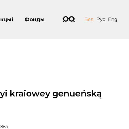
кцыі
Фонды
Бел
Рус
Eng
eryi kraiowey genueńską
1864