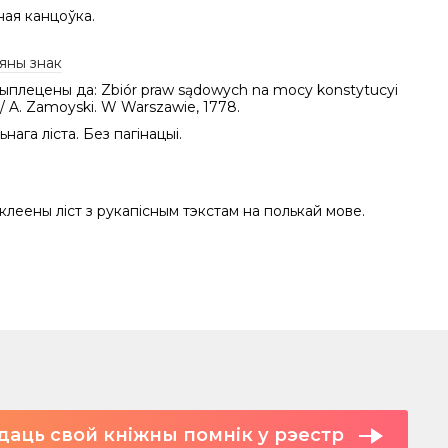
ная канцоўка.
яны знак
рыплецены да: Zbiór praw sądowych na mocy konstytucyi
 / A. Zamoyski. W Warszawie, 1778.
нага ліста. Без пагінацыі.
клеены ліст з рукапісным тэкстам на полькай мове.
даць свой кніжны помнік у рэестр