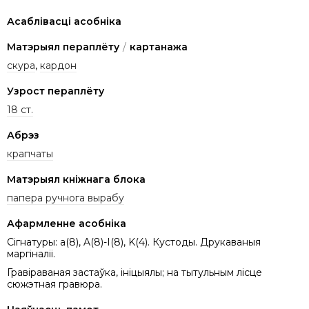
Асаблівасці асобніка
Матэрыял пераплёту
/
картанажа
скура
,
кардон
Узрост пераплёту
18 ст.
Абрэз
крапчаты
Матэрыял кніжнага блока
папера ручнога вырабу
Афармленне асобніка
Сігнатуры: a(8), A(8)-I(8), K(4). Кустоды. Друкаваныя
маргіналіі.
Гравіраваная застаўка, ініцыялы; на тытульным лісце
сюжэтная гравюра.