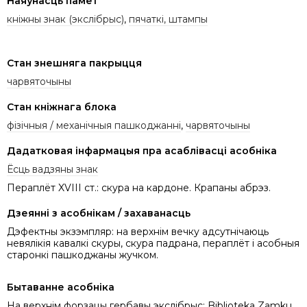
Наяўнасць памет
кніжны знак (экслібрыс)
,
пячаткі, штампы
Стан знешняга пакрыцця
чарвяточыны
Стан кніжнага блока
фізічныя / механічныя пашкоджанні
,
чарвяточыны
Дадатковая інфармацыя пра асаблівасці асобніка
Ёсць вадзяны знак
Пераплёт XVIII ст.: скура на кардоне. Крапаны абрэз.
Дзеянні з асобнікам / захаванасць
Дэфектны экзэмпляр: на верхнім вечку адсутнічаюць
невялікія кавалкі скуры, скура падрана, пераплёт і асобныя
старонкі пашкоджаны жучком.
Бытаванне асобніка
На верхнім форзацы гербавы экслібрыс: Biblioteka Zamku