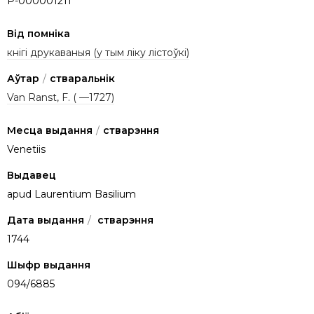
P-000001211
Від помніка
кнігі друкаваныя (у тым ліку лістоўкі)
Аўтар
/
стваральнік
Van Ranst, F. ( —1727)
Месца выдання
/
стварэння
Venetiis
Выдавец
apud Laurentium Basilium
Дата выдання
/
стварэння
1744
Шыфр выдання
094/6885