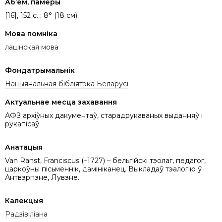
Аб’ём, памеры
[16], 152 c. ; 8° (18 см).
Мова помніка
лацінская мова
Фондатрымальнік
Нацыянальная бібліятэка Беларусі
Актуальнае месца захавання
АФЗ архіўных дакументаў, старадрукаваных выданняў і
рукапісаў
Анатацыя
Van Ranst, Franciscus (–1727) – бельгійскі тэолаг, педагог,
царкоўны пісьменнік, дамініканец. Выкладаў тэалогію ў
Антвэрпэне, Лувэне.
Калекцыя
Радзівіліана