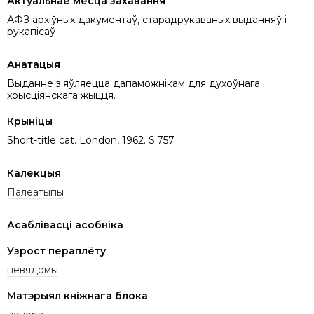
Актуальнае месца захавання
АФЗ архіўных дакументаў, старадрукаваных выданняў і
рукапісаў
Анатацыя
Выданне з'яўляецца дапаможнікам для духоўнага
хрысціянскага жыцця.
Крыніцы
Short-title cat. London, 1962. S.757.
Калекцыя
Палеатыпы
Асаблівасці асобніка
Узрост пераплёту
невядомы
Матэрыял кніжнага блока