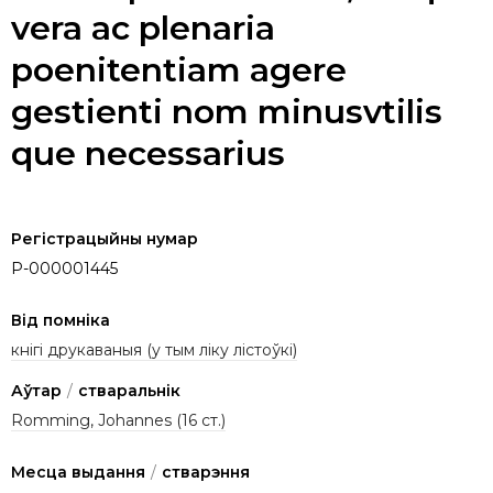
vera ac plenaria
poenitentiam agere
gestienti nom minusvtilis
que necessarius
Регістрацыйны нумар
P-000001445
Від помніка
кнігі друкаваныя (у тым ліку лістоўкі)
Аўтар
/
стваральнік
Romming, Johannes (16 ст.)
Месца выдання
/
стварэння