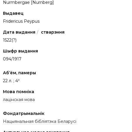
Nurmbergae [Nurnberg]
Выдавец
Fridericus Peypus
Дата выдання
/
стварэння
1522(?)
Шыфр выдання
094/1917
Аб’ём, памеры
22 л. ; 4º
Мова помніка
лацінская мова
Фондатрымальнік
Нацыянальная бібліятэка Беларусі