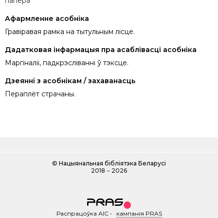
папера
Афармленне асобніка
Гравіравая рамка на тытульным лісце.
Дадатковая інфармацыя пра асаблівасці асобніка
Маргіналii, падкрэсліваннi ў тэксце.
Дзеянні з асобнікам / захаванасць
Пераплёт страчаны.
©
Нацыянальная бібліятэка Беларусі
2018 ‒ 2026
Распрацоўка АІС
-
кампанія PRAS