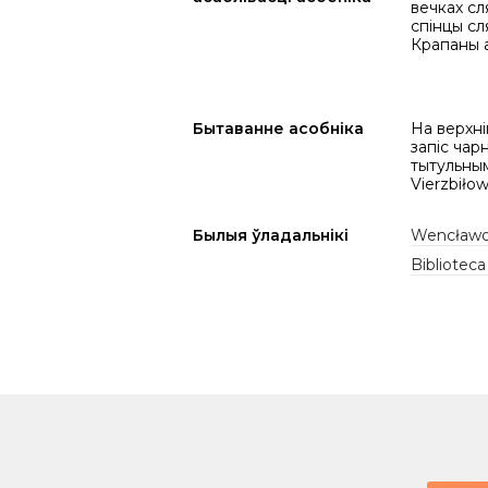
вечках сл
спінцы сл
Крапаны 
Бытаванне асобніка
На верхні
запіс чар
тытульным 
Vierzbiłow
Былыя ўладальнікі
Wencławo
Biblioteca