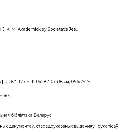
 J. K. M. Akademickiey Societatis Jesu
17] с. ; 8° (17 см; 12Рк28210); (16 см; 096/7424)
 мова
ная бібліятэка Беларусі
ных дакументаў, старадрукаваных выданняў і рукапісаў