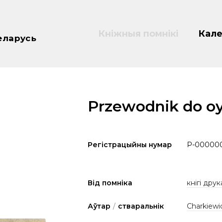
Кніжныя помнікі
Кале
еларусь
Przewodnik do oy
Регістрацыйны нумар
P-00000
Від помніка
кнігі друк
Аўтар
/
стваральнік
Charkiewi