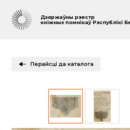
Дзяржаўны рэестр
кніжных помнікаў Рэспублікі Б
Перайсці да каталога