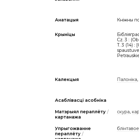
Анатацыя
Кніжны по
Крыніцы
Бібліяграф
Cz. 3 : (
T. 3 (14) 
spaustuves 
Petrauskie
Калекцыя
Палоніка
Асаблівасці асобніка
Матэрыял пераплёту
/
скура
,
ка
картанажа
Упрыгожванне
блінтавое
пераплёту
/