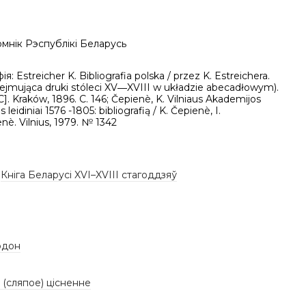
мнік Рэспублікі Беларусь
ія: Estreicher K. Bibliografia polska / przez K. Estreichera.
Obejmująca druki stóleci XV―XVIII w układzie abecadłowym).
: [C]. Kraków, 1896. С. 146; Čepienè, K. Vilniaus Akademijos
leidiniai 1576 -1805: bibliografią / K. Čepienè, I.
nè. Vilnius, 1979. № 1342
,
Кніга Беларусі XVI–XVIII стагоддзяў
рдон
 (сляпое) цісненне