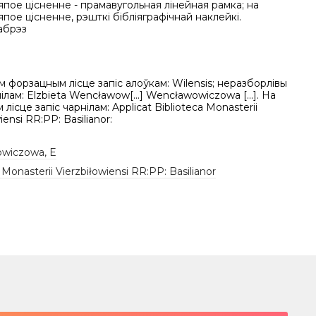
япое цісненне - прамавугольная лінейная рамка; на
япое цісненне, рэшткі бібліяграфічнай наклейкі.
абрэз
м форзацным лісце запіс алоўкам: Wilensis; неразборлівы
нілам: Elzbieta Wencławow[...] Wencławowiczowa [...]. На
лісце запіс чарнілам: Applicat Biblioteca Monasterii
iensi RR:PP: Basilianor:
wiczowa, E
 Monasterii Vierzbiłowiensi RR:PP: Basilianor