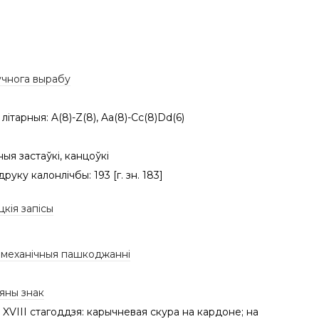
учнога вырабу
літарныя: A(8)-Z(8), Aa(8)-Cc(8)Dd(6)
ныя застаўкі, канцоўкі
руку калонлічбы: 193 [г. зн. 183]
цкія запісы
/ механічныя пашкоджанні
яны знак
XVIII стагоддзя: карычневая скура на кардоне; на