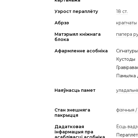
картанажа
Узрост пераплёту
18 ст.
Абрэз
крапчаты
Матэрыял кніжнага
папера р
блока
Афармленне асобніка
Сігнатуры 
Кустоды
Гравірава
Памылка д
Наяўнасць памет
уладальні
Стан знешняга
фізічныя 
пакрыцця
Дадатковая
Ёсць вадз
інфармацыя пра
Пераплёт 
асаблівасці асобніка