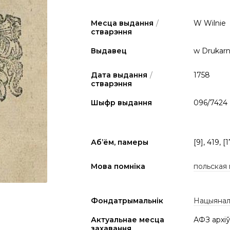
Месца выдання
/
W Wilnie
стварэння
Выдавец
w Drukarni
Дата выдання
/
1758
стварэння
Шыфр выдання
096/7424
Аб’ём, памеры
[9], 419, [
Мова помніка
польская
Фондатрымальнік
Нацыяналь
Актуальнае месца
АФЗ архіў
захавання