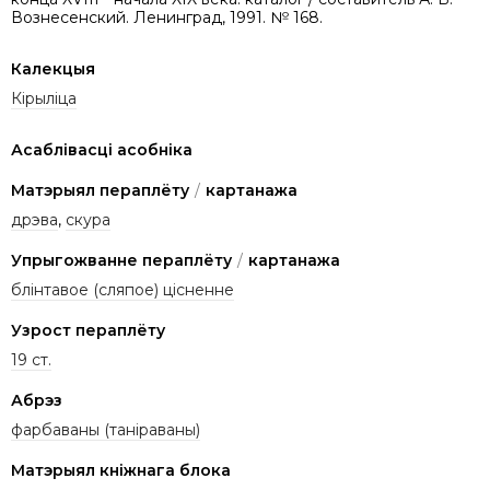
Вознесенский. Ленинград, 1991. № 168.
Калекцыя
Кірыліца
Асаблівасці асобніка
Матэрыял пераплёту
/
картанажа
дрэва
,
скура
Упрыгожванне пераплёту
/
картанажа
блінтавое (сляпое) цісненне
Узрост пераплёту
19 ст.
Абрэз
фарбаваны (таніраваны)
Матэрыял кніжнага блока