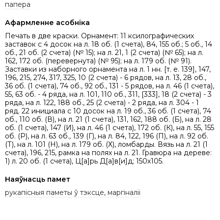
папера
Афармленне асобніка
Печать в две краски. Орнамент: 11 ксилографических
заставок с 4 досок на л. 18 об. (1 счета), 84, 155 об.; 5 об., 14
об., 21 об. (2 счета) (№ 15); на л. 21, 1 (2 счета) (№ 65); на л.
162, 172 об. (перевернута) (№ 95); на л. 179 об. (№ 91).
Заставки из наборного орнамента на л. 1 нн. [т. е. 139], 147,
196, 215, 274, 317, 325, 10 (2 счета) - 6 рядов, на л. 13, 28 об.,
36 об. (1 счета), 74 об., 92 об., 131 - 5 рядов, на л. 46 (1 счета),
55, 63 об. - 4 ряда, на л. 101, 110 об., 311, [333], 18 (2 счета) - 3
ряда, на л. 122, 188 об., 25 (2 счета) - 2 ряда, на л. 304 - 1
ряд. 22 инициала с 10 досок на л. 19 об., 36 об. (1 счета), 74
об., 110 об. (В), на л. 21 (1 счета), 131, 162, 188 об. (Б), на л. 28
об. (1 счета), 147 (И), на л. 46 (1 счета), 172 об. (К), на л. 55, 155
об. (Р), на л. 63 об., 139 (Г), на л. 84, 122, 196 (П), на л. 92 об.
(Т), на л. 101 (Н), на л. 179 об. (Х), ломбарды. Вязь на л. 21 (1
счета), 196, 215, рамка на полях на л. 21. Гравюра на дереве:
1) л. 20 об. (1 счета), Ц[а]рь Д[а]в[и]д; 150х105.
Наяўнасць памет
рукапісныя паметы ў тэксце, маргіналіі