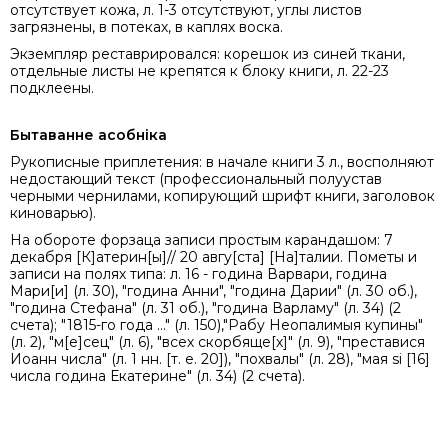
отсутствует кожа, л. 1-3 отсутствуют, углы листов
загрязнены, в потеках, в каплях воска.
Экземпляр реставрировался: корешок из синей ткани,
отдельные листы не крепятся к блоку книги, л. 22-23
подклеены.
Бытаванне асобніка
Рукописные приплетения: в начале книги 3 л., восполняют
недостающий текст (профессиональный полуустав
черными чернилами, копирующий шрифт книги, заголовок
киноварью).
На обороте форзаца записи простым карандашом: 7
декабря [К]атерин[ы]// 20 авгу[ста] [На]талии. Пометы и
записи на полях типа: л. 16 - година Варвари, година
Мари[и] (л. 30), "година Анни", "година Дарии" (л. 30 об.),
"година Стефана" (л. 31 об.), "година Варламу" (л. 34) (2
счета); "1815-го года ..." (л. 150),"Рабу Неопалимыя купины"
(л. 2), "м[е]сец" (л. 6), "всех скорбяще[х]" (л. 9), "преставися
Иоанн числа" (л. 1 нн. [т. е. 20]), "похвалы" (л. 28), "мая si [16]
числа година Екатерине" (л. 34) (2 счета).