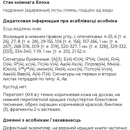
Стан кніжнага блока
падраныя (адарваныя) лісты
,
плямы, падцёкі ад вады
Дадатковая інфармацыя пра асаблівасці асобніка
Ёсць вадзяны знак
Фолиация в нижнем правом углу, с опечатками: 4-25, 6 [т. е.
26], 27, 8 [т. е. 28], 29-155, 106 [т. е. 156], 157-266, 1 нн. [т. е.
267], 268-318, 309 [т. е. 319], 320-327, 1 нн. [т. е. 328], 329-332,
[333], 334-340, 1-19, 1 нн. [т. е. 20], 21-52 л.
Сигнатуры буквенные: [А](1), Б(4)-Ю(4), Я*(4), Ом(4), Я(4),
О(4), Я*(4), кс(4), Пс(4)-V(4), Аа(4)-Кк(4), Лл(ллв)(4), Мм(4)-
Юю(4), У**у**(4), омом(4), Яя(4), кскс(4), Пспс(4)-Vv(4),
Ааа(4)-Ввв(4), А(4)-Л(4). Сигнатуры на первых и вторых
листах тетрадей по типу: А, Ав.
Кустод нет.
Переплет (XIX в.): темно-коричневая кожа на досках, на
нижней переплетной крышке полустертое блинтовое
тиснение, обрез окрашен коричневой краской, бинтики
(3), фрагменты 2-х застежек.
Дзеянні з асобнікам / захаванасць
Дефектный экземпляр: на верхней крышке книги частично