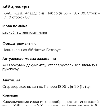
Аб’ём, памеры
1-340, 1-52 л. ; 4° (22,3 см) ; Набор (л. 83) – 150х109. Строк –
17, 10 строк – 87
Мова помніка
царкоўнаславянская мова
Фондатрымальнік
Нацыянальная бібліятэка Беларусі
Актуальнае месца захавання
АФЗ архіўных дакументаў, старадрукаваных выданняў і
рукапісаў
Анатацыя
Стараверскае выданне. Папера 1806 г. (л. 20 (1 ліку))
Крыніцы
Кириллические издания старообрядческих типографий
конца XVIII - начала XIX века: каталог / составитель А. В.