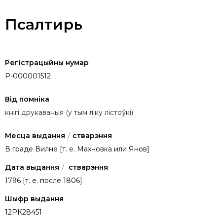
Псалтирь
Регістрацыйны нумар
P-000001512
Від помніка
кнігі друкаваныя (у тым ліку лістоўкі)
Месца выдання
/
стварэння
В граде Вилне [т. е. Махновка или Янов]
Дата выдання
/
стварэння
1796 [т. е. после 1806]
Шыфр выдання
12РК28451