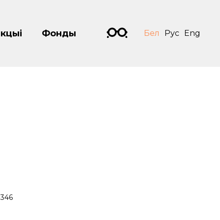
кцыі
Фонды
Бел
Рус
Eng
346