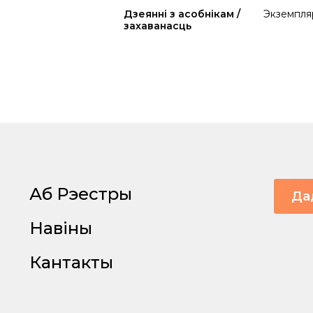
Дзеянні з асобнікам /
Экземпляр 
захаванасць
Аб Рэестры
Да
Навіны
Кантакты