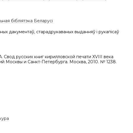
ная бібліятэка Беларусі
ных дакументаў, старадрукаваных выданняў і рукапісаў
.А. Свод русских книг кирилловской печати XVIII века
й Москвы и Санкт-Петербурга. Москва, 2010. № 1238.
кура