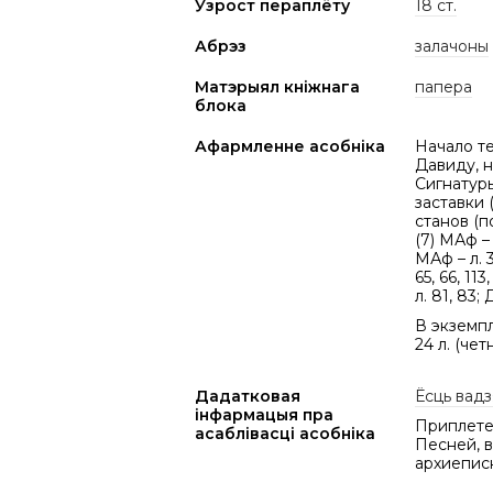
Узрост пераплёту
18 ст.
Абрэз
залачоны
Матэрыял кніжнага
папера
блока
Афармленне асобніка
Начало те
Давиду, н
Сигнатуры
заставки 
станов (п
(7) МАф – л
МАф – л. 34
65, 66, 113,
л. 81, 83; 
В экземп
24 л. (че
Дадатковая
Ёсць вадз
інфармацыя пра
Приплетен
асаблівасці асобніка
Песней, 
архиеписк