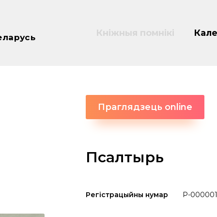
Кніжныя помнікі
Кале
еларусь
Праглядзець online
Псалтырь
Регістрацыйны нумар
P-000001