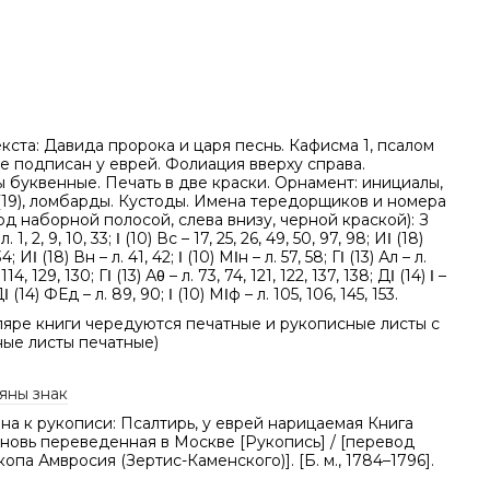
кста: Давида пророка и царя песнь. Кафисма 1, псалом
е подписан у еврей. Фолиация вверху справа.
 буквенные. Печать в две краски. Орнамент: инициалы,
(19), ломбарды. Кустоды. Имена тередорщиков и номера
од наборной полосой, слева внизу, черной краской): З
. 1, 2, 9, 10, 33; Ι (10) Вс – 17, 25, 26, 49, 50, 97, 98; ИΙ (18)
; ИΙ (18) Вн – л. 41, 42; Ι (10) МΙн – л. 57, 58; ГΙ (13) Ал – л.
 114, 129, 130; ГΙ (13) Аθ – л. 73, 74, 121, 122, 137, 138; ДΙ (14) Ι –
ДΙ (14) ФЕд – л. 89, 90; Ι (10) МΙф – л. 105, 106, 145, 153.
ляре книги чередуются печатные и рукописные листы с
тные листы печатные)
яны знак
а к рукописи: Псалтирь, у еврей нарицаемая Книга
вновь переведенная в Москве [Рукопись] / [перевод
опа Амвросия (Зертис-Каменского)]. [Б. м., 1784–1796].