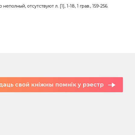
неполный, отсутствуют л. [1], 1-18, 1 грав., 159-256.
даць свой кніжны помнік у рэестр