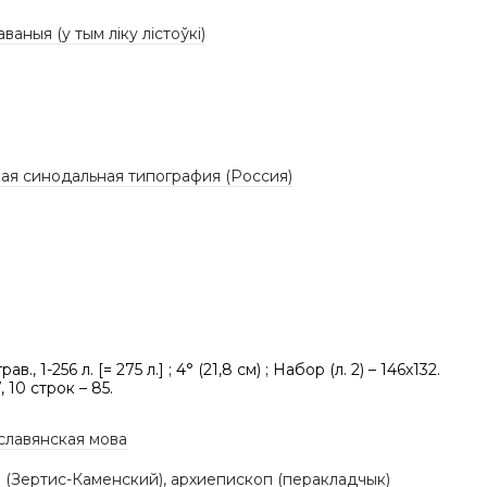
аваныя (у тым ліку лістоўкі)
ая синодальная типография (Россия)
1 грав., 1-256 л. [= 275 л.] ; 4° (21,8 см) ; Набор (л. 2) – 146х132.
, 10 строк – 85.
славянская мова
 (Зертис-Каменский), архиепископ (перакладчык)