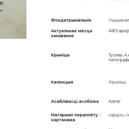
Фондатрымальнік
Нацыяналь
Актуальнае месца
АФЗ архіў
захавання
Крыніцы
Гусева, А
типографи
Калекцыя
Кірыліца
Асаблівасці асобніка
Алігат
Матэрыял пераплёту
/
кардон
,
с
картанажа