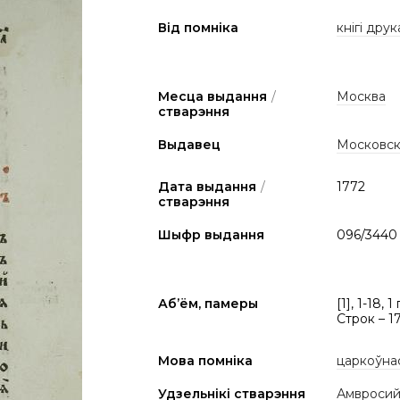
Від помніка
кнігі друк
Месца выдання
/
Москва
стварэння
Выдавец
Московск
Дата выдання
/
1772
стварэння
Шыфр выдання
096/3440
Аб’ём, памеры
[1], 1-18, 
Строк – 17
Мова помніка
царкоўна
Удзельнікі стварэння
Амвросий