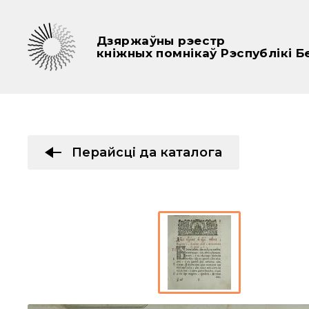
Дзяржаўны рэестр
кніжных помнікаў Рэспублікі Б
Перайсці да каталога