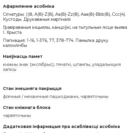
Афармленне асобніка
Сігнатуры: (:)8, A(8)-Z(8), Aa(8)-Zz(8), Aaa(8)-Bbb(8), Ccc(4).
Кустоды. Друкаваныя маргіналіі
Гравіраваныя ініцыялы, канцоўкі, на тытульным лісце выява
І. Хрыста
Пагінацыя: 1-16, 1-376, 77, 378-774. Памылка друку
калонлічбы
Наяўнасць памет
кніжны знак (экслібрыс)
,
пячаткі, штампы
,
уладальніцкія
запісы
Стан знешняга пакрыцця
фізічныя / механічныя пашкоджанні
,
чарвяточыны
Стан кніжнага блока
чарвяточыны
Дадатковая інфармацыя пра асаблівасці асобніка