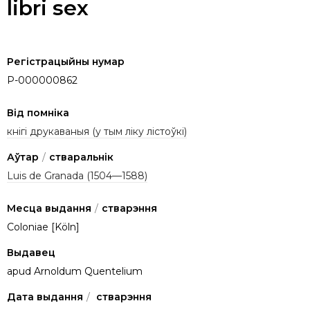
libri sex
Регістрацыйны нумар
P-000000862
Від помніка
кнігі друкаваныя (у тым ліку лістоўкі)
Аўтар
/
стваральнік
Luis de Granada (1504—1588)
Месца выдання
/
стварэння
Coloniae [Köln]
Выдавец
apud Arnoldum Quentelium
Дата выдання
/
стварэння