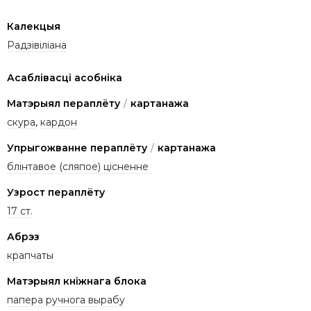
Калекцыя
Радзівіліана
Асаблівасці асобніка
Матэрыял пераплёту
/
картанажа
скура
,
кардон
Упрыгожванне пераплёту
/
картанажа
блінтавое (сляпое) цісненне
Узрост пераплёту
17 ст.
Абрэз
крапчаты
Матэрыял кніжнага блока
папера ручнога вырабу