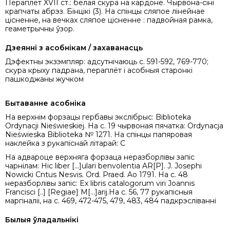
Пераплёт XVII ст.: белая скура на кардоне. Чырвона-сіні
крапчаты абрэз. Бінцікі (3). На спінцы сляпое лінейнае
цісненне, на вечках сляпое цісненне : падвойная рамка,
геаметрычны ўзор.
Дзеянні з асобнікам / захаванасць
Дэфектны экзэмпляр: адсутнічаюць с. 591-592, 769-770;
скура крыху падрана, пераплёт і асобныя старонкі
пашкоджаны жучком
Бытаванне асобніка
На верхнім форзацы гербавы экслібрыс: Biblioteka
Ordynacji Nieświeskiej. На с. 19 чырвоная пячатка: Ordynacja
Nieświeska Biblioteka № 1271. На спінцы папяровая
наклейка з рукапіснай літарай: C
На адвароце верхняга форзаца неразборлівы запіс
чарнілам: Hic liber [...]ulari benvolentia AR[P]. J. Josephi
Nowicki Cntus Nesvis. Ord. Praed. Ao 1791. На с. 48
неразборлівы запіс: Ex libris catalogorum viri Joannis
Francisci [..] [Regiae] M[...]arij.На с. 56, 77 рукапісныя
маргіналіі, на с. 469, 472-475, 479, 483, 484 падкрэсліванні
Былыя ўладальнікі