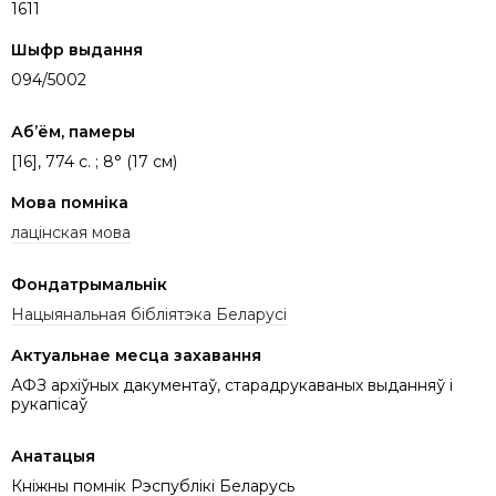
1611
Шыфр выдання
094/5002
Аб’ём, памеры
[16], 774 c. ; 8° (17 см)
Мова помніка
лацінская мова
Фондатрымальнік
Нацыянальная бібліятэка Беларусі
Актуальнае месца захавання
АФЗ архіўных дакументаў, старадрукаваных выданняў і
рукапісаў
Анатацыя
Кніжны помнік Рэспублікі Беларусь