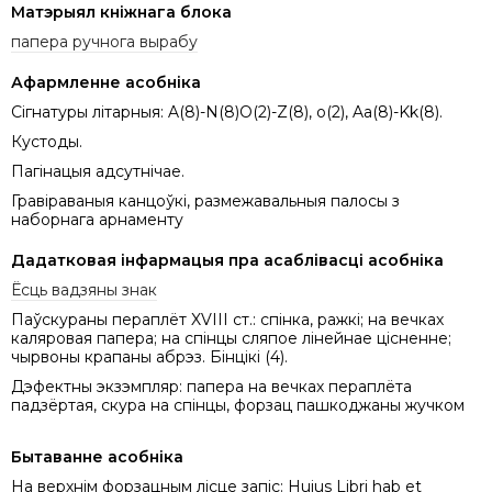
Матэрыял кніжнага блока
папера ручнога вырабу
Афармленне асобніка
Сігнатуры літарныя: A(8)-N(8)O(2)-Z(8), o(2), Aa(8)-Kk(8).
Кустоды.
Пагінацыя адсутнічае.
Гравіраваныя канцоўкі, размежавальныя палосы з
наборнага арнаменту
Дадатковая інфармацыя пра асаблівасці асобніка
Ёсць вадзяны знак
Паўскураны пераплёт XVIII ст.: спінка, ражкі; на вечках
каляровая папера; на спінцы сляпое лінейнае цісненне;
чырвоны крапаны абрэз. Бінцікі (4).
Дэфектны экзэмпляр: папера на вечках пераплёта
падзёртая, скура на спінцы, форзац пашкоджаны жучком
Бытаванне асобніка
На верхнім форзацным лісце запіс: Hujus Libri hab et