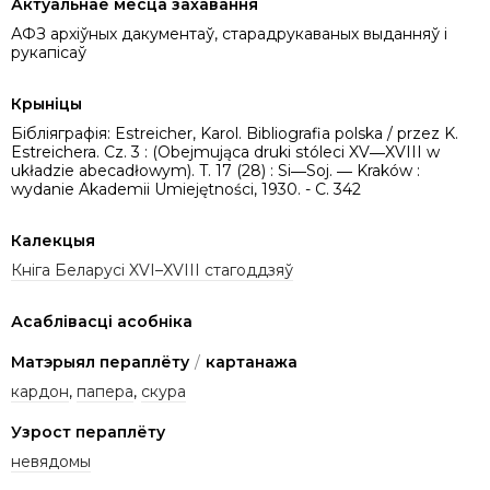
Актуальнае месца захавання
АФЗ архіўных дакументаў, старадрукаваных выданняў і
рукапісаў
Крыніцы
Бібліяграфія: Estreicher, Karol. Bibliografia polska / przez K.
Estreichera. Cz. 3 : (Obejmująca druki stóleci XV―XVIII w
układzie abecadłowym). T. 17 (28) : Si―Soj. ― Kraków :
wydanie Akademii Umiejętności, 1930. - C. 342
Калекцыя
Кніга Беларусі XVI–XVIII стагоддзяў
Асаблівасці асобніка
Матэрыял пераплёту
/
картанажа
кардон
,
папера
,
скура
Узрост пераплёту
невядомы