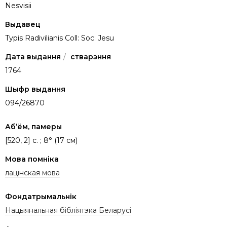
Nesvisii
Выдавец
Typis Radivilianis Coll: Soc: Jesu
Дата выдання
/
стварэння
1764
Шыфр выдання
094/26870
Аб’ём, памеры
[520, 2] c. ; 8° (17 см)
Мова помніка
лацінская мова
Фондатрымальнік
Нацыянальная бібліятэка Беларусі