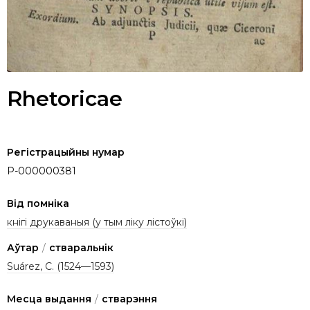
Rhetoricae
Регістрацыйны нумар
P-000000381
Від помніка
кнігі друкаваныя (у тым ліку лістоўкі)
Аўтар
/
стваральнік
Suárez, C. (1524—1593)
Месца выдання
/
стварэння