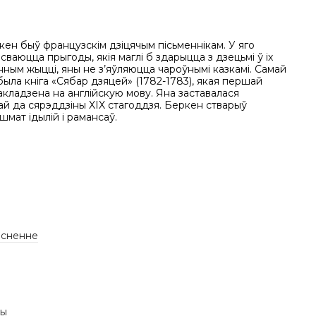
ен быў французскім дзіцячым пісьменнікам. У яго
ісваюцца прыгоды, якія маглі б здарыцца з дзецьмі ў іх
ным жыцці, яны не з’яўляюцца чароўнымі казкамі. Самай
ыла кніга «Сябар дзяцей» (1782-1783), якая першай
кладзена на англійскую мову. Яна заставалася
й да сярэддзіны XIX стагоддзя. Беркен стварыў
шмат ідылій і рамансаў.
існенне
вы