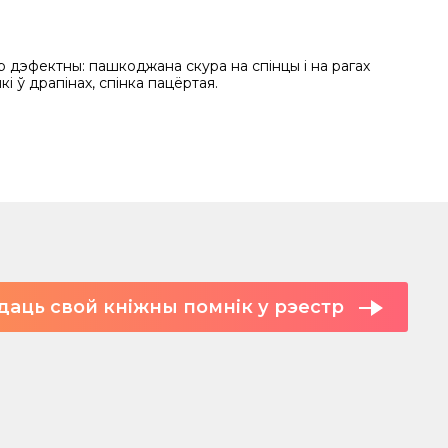
 дэфектны: пашкоджана скура на спінцы і на рагах
кі ў драпінах, спінка пацёртая.
даць свой кніжны помнік у рэестр