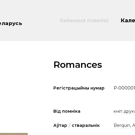
Кніжныя помнікі
Кале
еларусь
Romances
Регістрацыйны нумар
P-00000
Від помніка
кнігі друк
Аўтар
/
стваральнік
Berquin, 