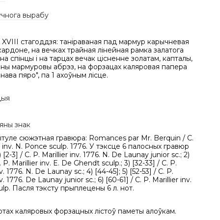
учнога вырабу
XVIII стагоддзя: таніраваная пад мармур карычневая
кардоне, на вечках трайная лінейная рамка залатога
 на спінцы і на тарцах вечак цісненне золатам, капталы,
йны мармуровы абрэз, на форзацах каляровая папера
нава пяро", па 1 ахоўным лісце.
цыя
яны знак
туле сюжэтная гравюра: Romances par Mr. Berquin / C.
er inv. N. Ponce sculp. 1776. У тэксце 6 палосных гравюр
) [2-3] / C. P. Marillier inv. 1776. N. De Launay junior sc.; 2)
. P. Marillier inv. E. De Ghendt sculp.; 3) [32-33] / C. P.
nv. 1776. N. De Launay sc.; 4) [44-45]; 5) [52-53] / C. P.
nv. 1776. De Launay junior sc.; 6) [60-61] / C. P. Marillier inv.
ulp. Пасля тэксту прыплецены 6 л. нот.
тах каляровых форзацных лістоў паметы алоўкам.