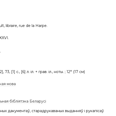
t, libraire, rue de la Harpe.
XXVI.
4
2], 73, [1] с., [6] л. іл. + грав. іл., ноты. ; 12° (17 см)
кая мова
ная бібліятэка Беларусі
ных дакументаў, старадрукаваных выданняў і рукапісаў