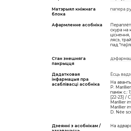
Матэрыял кніжнага
папера р
блока
Афармленне асобніка
Пераплёт 
скура на 
ціснення,
лясэ, тра
пад "паўлі
Стан знешняга
дэфарма
пакрыцця
Дадатковая
Ёсць вадз
інфармацыя пра
На аванты
асаблівасці асобніка
P. Marilli
паміж с.: 1
[22-23] / C
Marillier i
Marillier i
D. Née sc
Дзеянні з асобнікам /
На адваро
захаванасць