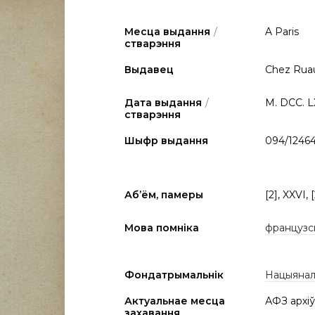
Месца выдання
/
A Paris
стварэння
Выдавец
Chez Ruaul
Дата выдання
/
M. DCC. L
стварэння
Шыфр выдання
094/1246
Аб’ём, памеры
[2], XXVI, [
Мова помніка
французс
Фондатрымальнік
Нацыяналь
Актуальнае месца
АФЗ архіў
захавання