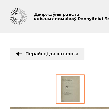
Дзяржаўны рэестр
кніжных помнікаў Рэспублікі Б
Перайсці да каталога