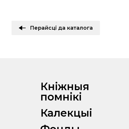
Перайсці да каталога
Кніжныя
помнікі
Калекцыі