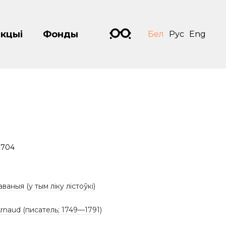
кцыі
Фонды
Бел
Рус
Eng
1704
аваныя (у тым ліку лістоўкі)
Arnaud (писатель; 1749—1791)