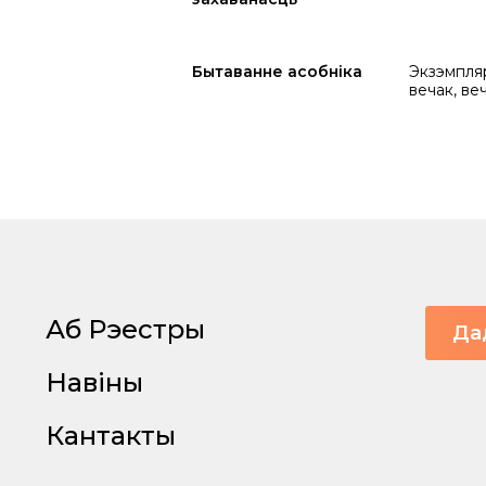
Бытаванне асобніка
Экзэмпляр
вечак, веч
Аб Рэестры
Да
Навіны
Кантакты