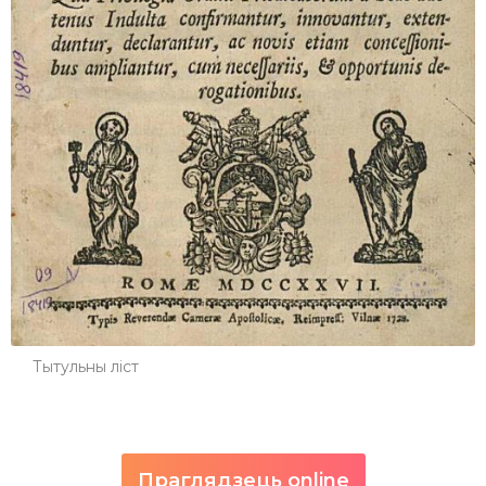
Тытульны ліст
Праглядзець online