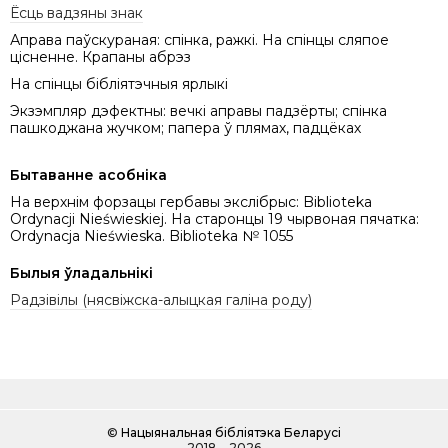
Ёсць вадзяны знак
Аправа паўскураная: спінка, ражкі. На спінцы сляпое
цісненне. Крапаны абрэз
На спінцы бібліятэчныя ярлыкі
Экзэмпляр дэфектны: вечкі аправы падзёрты; спінка
пашкоджана жучком; папера ў плямах, падцёках
Бытаванне асобніка
На верхнім форзацы гербавы экслібрыс: Biblioteka
Ordynacji Nieświeskiej. На старонцы 19 чырвоная пячатка:
Ordynacja Nieświeska. Biblioteka № 1055
Былыя ўладальнікі
Радзівілы (нясвіжска-алыцкая галіна роду)
©
Нацыянальная бібліятэка Беларусі
2018 ‒ 2026