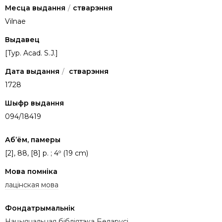
Месца выдання
/
стварэння
Vilnae
Выдавец
[Typ. Acad. S.J.]
Дата выдання
/
стварэння
1728
Шыфр выдання
094/18419
Аб’ём, памеры
[2], 88, [8] p. ; 4º (19 cm)
Мова помніка
лацінская мова
Фондатрымальнік
Нацыянальная бібліятэка Беларусі