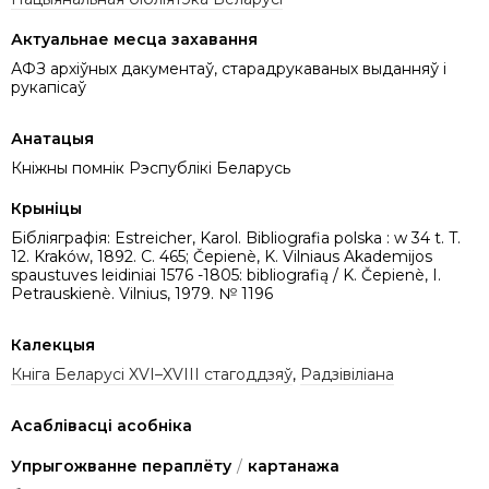
Актуальнае месца захавання
АФЗ архіўных дакументаў, старадрукаваных выданняў і
рукапісаў
Анатацыя
Кніжны помнік Рэспублікі Беларусь
Крыніцы
Бібліяграфія: Estreicher, Karol. Bibliografia polska : w 34 t. T.
12. Kraków, 1892. C. 465; Čepienè, K. Vilniaus Akademijos
spaustuves leidiniai 1576 -1805: bibliografią / K. Čepienè, I.
Petrauskienè. Vilnius, 1979. № 1196
Калекцыя
Кніга Беларусі XVI–XVIII стагоддзяў
,
Радзівіліана
Асаблівасці асобніка
Упрыгожванне пераплёту
/
картанажа