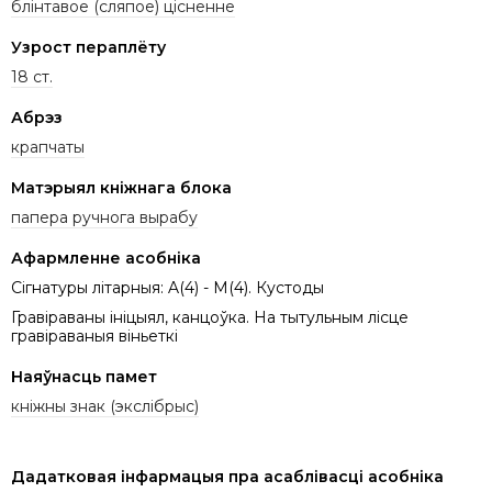
блінтавое (сляпое) цісненне
Узрост пераплёту
18 ст.
Абрэз
крапчаты
Матэрыял кніжнага блока
папера ручнога вырабу
Афармленне асобніка
Сігнатуры літарныя: A(4) - M(4). Кустоды
Гравіраваны ініцыял, канцоўка. На тытульным лісце
гравіраваныя віньеткі
Наяўнасць памет
кніжны знак (экслібрыс)
Дадатковая інфармацыя пра асаблівасці асобніка