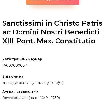
Sanctissimi in Christo Patris
ac Domini Nostri Benedicti
XIII Pont. Max. Constitutio
Регістрацыйны нумар
P-000000087
Від помніка
кнігі друкаваныя (у тым ліку лістоўкі)
Аўтар
/
стваральнік
Benedictus XIII (папа ; 1649—1730)