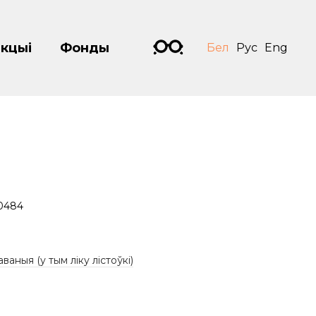
кцыі
Фонды
Бел
Рус
Eng
0484
аваныя (у тым ліку лістоўкі)