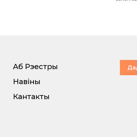
Аб Рэестры
Да
Навіны
Кантакты