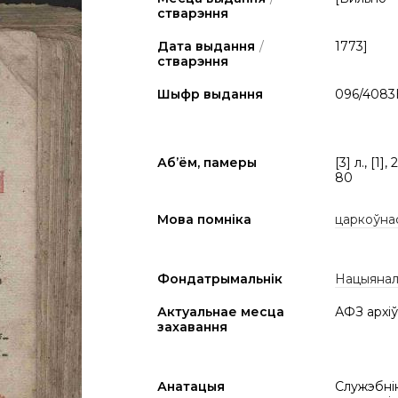
стварэння
Дата выдання
/
1773]
стварэння
Шыфр выдання
096/4083
Аб’ём, памеры
[3] л., [1]
80
Мова помніка
царкоўна
Фондатрымальнік
Нацыяналь
Актуальнае месца
АФЗ архіў
захавання
Анатацыя
Служэбнік