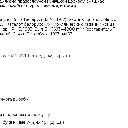
 дыякана праваслаўнай і уніяцкай цэркваў, змяшчае
ыя службы (літургія, вячэрня, ютрань).
фия: Кніга Беларусі (1517―1917) : зводны каталог. Мінск,
55 ; Каталог белорусских кириллических изданий конца
 вв. : РНБ, 1993. Вып. 3 : (1693―1800 гг.) / [составитель Т.
ьева]. Санкт-Петербург, 1993. № 57
арусі XVI–XVIII стагоддзяў
,
Кірыліца
ы
учнога вырабу
я в верхнем правом углу
буквенные: A(4)-В(4), Г(2), Д(1)