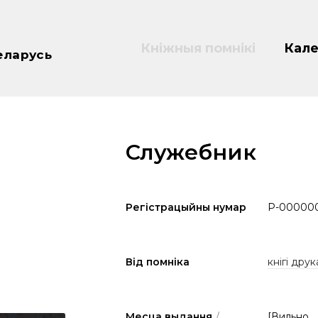
Кніжныя помнікі
Кале
еларусь
Служебник
Регістрацыйны нумар
P-00000
Від помніка
кнігі друк
Месца выдання
/
[Вильно