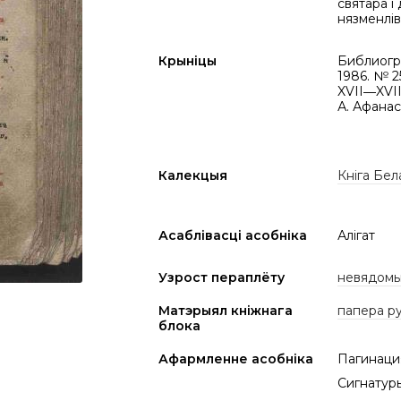
святара і
нязменлів
Крыніцы
Библиогра
1986. № 2
XVII―XVIII
А. Афанас
Калекцыя
Кніга Бел
Асаблівасці асобніка
Алігат
Узрост пераплёту
невядом
Матэрыял кніжнага
папера р
блока
Афармленне асобніка
Пагинаци
Сигнатуры 