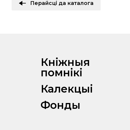
Перайсці да каталога
Кніжныя
помнікі
Калекцыі
Фонды