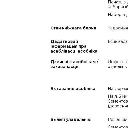
Печать в 
наборный
Набор в 
Стан кніжнага блока
падраныя 
Дадатковая
Ёсць вадз
інфармацыя пра
асаблівасці асобніка
Дзеянні з асобнікам /
Дефектный
захаванасць
отдельны
Бытаванне асобніка
На форзац
На л. 3 н
Сементов
(довоенн
Былыя ўладальнікі
Рожанщин
Сементов