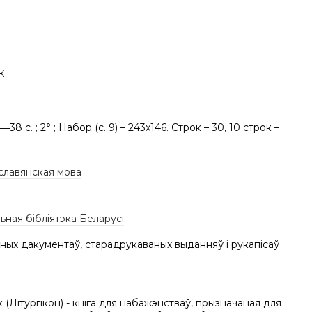
К
, 2―38 с. ; 2° ; Набор (с. 9) – 243х146. Строк – 30, 10 строк –
славянская мова
ная бібліятэка Беларусі
ных дакументаў, старадрукаваных выданняў і рукапісаў
 (Літургікон) - кніга для набажэнстваў, прызначаная для