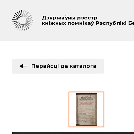
Дзяржаўны рэестр
кніжных помнікаў Рэспублікі Б
Перайсці да каталога