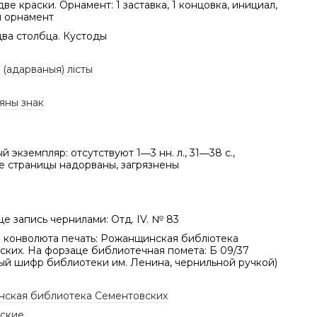
две краски. Орнамент: 1 заставка, 1 концовка, инициал,
 орнамент
два столбца. Кустоды
(адарваныя) лісты
яны знак
 экземпляр: отсутствуют 1―3 нн. л., 31―38 с.,
е страницы надорваны, загрязнены
е запись чернилами: Отд. IV. № 83
н. конволюта печать: Рожанщинская библіотека
ских. На форзаце библиотечная помета: Б 09/37
ый шифр библиотеки им. Ленина, чернильной ручкой)
ская библиотека Сементовских
ские