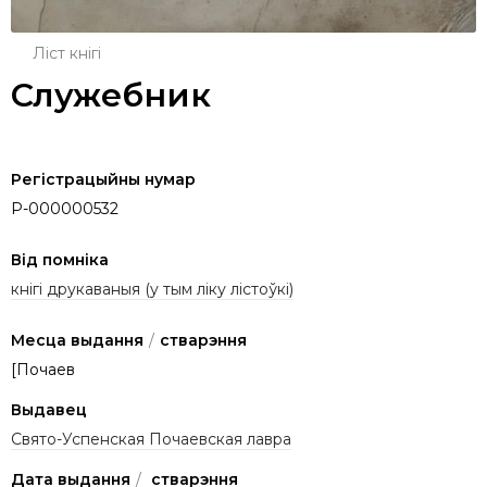
Ліст кнігі
Служебник
Регістрацыйны нумар
P-000000532
Від помніка
кнігі друкаваныя (у тым ліку лістоўкі)
Месца выдання
/
стварэння
[Почаев
Выдавец
Свято-Успенская Почаевская лавра
Дата выдання
/
стварэння