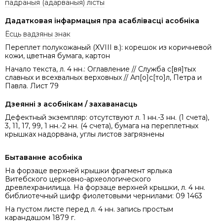
падраныя (адарваныя) лісты
Дадатковая інфармацыя пра асаблівасці асобніка
Ёсць вадзяны знак
Переплет полукожаный (XVIII в.): корешок из коричневой
кожи, цветная бумага, картон
Начало текста, л. 4 нн.: Оглавление // Служба с[вя]тых
славных и всехвалных верховных // Ап[о]с[то]л, Петра и
Павла. Лист 79
Дзеянні з асобнікам / захаванасць
Дефектный экземпляр: отсутствуют л. 1 нн.-3 нн. (1 счета),
3, 11, 17, 99, 1 нн.-2 нн. (4 счета), бумага на переплетных
крышках надорвана, углы листов загрязнены
Бытаванне асобніка
На форзаце верхней крышки фрагмент ярлыка
Витебского церковно-археологического
древлехранилища. На форзаце верхней крышки, л. 4 нн.
библиотечный шифр фиолетовыми чернилами: 09 1463
На пустом листе перед л. 4 нн. запись простым
карандашом 1879 г.