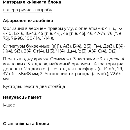
Матэрыял кніжнага блока
папера ручнога вырабу
Афармленне асобніка
Фолиация в верхнем правом углу, с опечатками: 4 нн., 1-2,
4-10, 12-16, 18-43, 45 [т. е. 44], 46 [т. е. 45], 46, 47-74, 76 [т. е.
75], 76-98, 100-114, 1-14 л.
Сигнатуры буквенные: [а](1), А(3), Б(4), В(3), Г(4), Дв(3), Е(4)-
Ж(4), S(3), З(4)-От(4), Ц(3), Ч(4)-Щ(4), Ъ(3), A(4)-C(4), D(2)
Печать в одну краску. Орнамент: 3 заставки с 3-х досок, 4
концовки с 3-х досок, наборный орнамент. 4 гравюры (на
дереве) с 2-х досок: 1) Печать для просфоры (л. 14 об., 29,
37 об.); 38х38 мм; 2) Устроение тетрапода (л. 5 об.); 72х91
мм
Кустоды. Текст в два столбца
Наяўнасць памет
іншае
Стан кніжнага блока