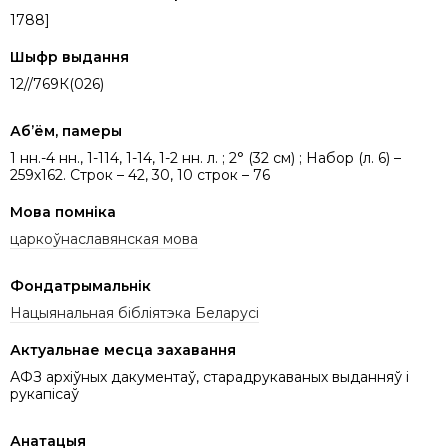
1788]
Шыфр выдання
12//769К(026)
Аб’ём, памеры
1 нн.-4 нн., 1-114, 1-14, 1-2 нн. л. ; 2° (32 см) ; Набор (л. 6) –
259х162. Строк – 42, 30, 10 строк – 76
Мова помніка
царкоўнаславянская мова
Фондатрымальнік
Нацыянальная бібліятэка Беларусі
Актуальнае месца захавання
АФЗ архіўных дакументаў, старадрукаваных выданняў і
рукапісаў
Анатацыя