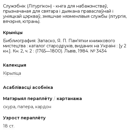
Служэбнік (Літургікон) - кніга для набажэнстваў,
прызначаная для святара і дыякана праваслаўнай і
уніяцкай цэркваў, змяшчае нязменлівыя службы (літургія,
вячэрня, ютрань).
Крыніцы
Библиография: Запаско, Я. П. Пам'ятки книжкового
мистецтва : каталог стародруків, виданих на Україні : [у 2
кн.]. Кн. 2, ч. 2 : (1765―1800). Львів, 1984. № 3434
Калекцыя
Кірыліца
Асаблівасці асобніка
Матэрыял пераплёту
/
картанажа
скура
,
папера
,
кардон
Узрост пераплёту
18 ст.