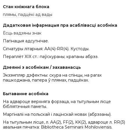
Стан кніжнага блока
плямы, падцёкі ад вады
Дадатковая інфармацыя пра асаблівасці асобніка
Ёсць вадзяны знак
Пагінацыя адсутнічае.
Сігнатуры літарныя: AA(4)-RR(4). Кустоды.
Пераплёт XIX ст.: паўскураны; крапаны абрэз.
Дзеянні з асобнікам / захаванасць
Экзэмпляр дэфектны: скура на спінцы, на рагах
пашкоджана, папера ў плямах, падцёках.
Бытаванне асобніка
На адвароце верхняга форзаца, на тытульным лісце
бібліятэчныя паметы.
Маргiналiі на польскай і лацінскай мовах (абрэзаны).
На тытульным лісце, л. AA(2), FF(2), KK(2), адвароце л. RR(3)
авальная пячатка: Bibliotheca Seminarii Mohiloviensis.