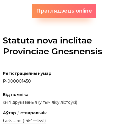
Праглядзець online
Statuta nova inclitae
Provinciae Gnesnensis
Регістрацыйны нумар
P-000001450
Від помніка
кнігі друкаваныя (у тым ліку лістоўкі)
Аўтар
/
стваральнік
Łaski, Jan (1454—1531)