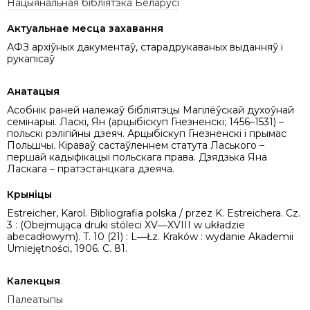
Нацыянальная бібліятэка Беларусі
Актуальнае месца захавання
АФЗ архіўных дакументаў, старадрукаваных выданняў і
рукапісаў
Анатацыя
Асобнік раней належаў бібліятэцы Магілёўскай духоўнай
семінарыі. Ласкі, Ян (арцыбіскуп Гнезненскі; 1456–1531) –
польскі рэлігійны дзеяч. Арцыбіскуп Гнезненскі і прымас
Польшчы. Кіраваў састаўленнем статута Ласького –
першай кадыфікацыі польскага права. Дзядзька Яна
Ласкага – пратэстанцкага дзеяча.
Крыніцы
Estreicher, Karol. Bibliografia polska / przez K. Estreichera. Cz.
3 : (Obejmująca druki stóleci XV―XVIII w układzie
abecadłowym). T. 10 (21) : L―Łz. Kraków : wydanie Akademii
Umiejętności, 1906. C. 81.
Калекцыя
Палеатыпы