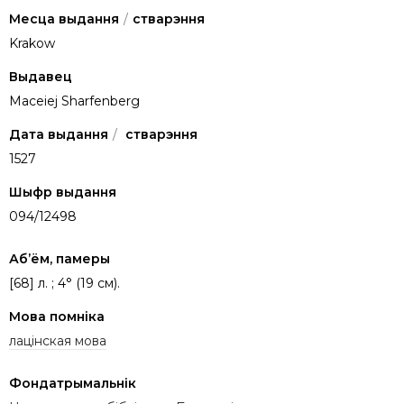
Месца выдання
/
стварэння
Krakow
Выдавец
Maceiej Sharfenberg
Дата выдання
/
стварэння
1527
Шыфр выдання
094/12498
Аб’ём, памеры
[68] л. ; 4° (19 см).
Мова помніка
лацінская мова
Фондатрымальнік