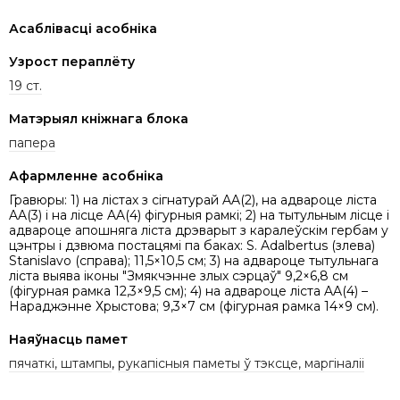
Асаблівасці асобніка
Узрост пераплёту
19 ст.
Матэрыял кніжнага блока
папера
Афармленне асобніка
Гравюры: 1) на лістах з сігнатурай AA(2), на адвароце ліста
AA(3) i на лісце AA(4) фігурныя рамкi; 2) на тытульным лісце і
адвароце апошняга ліста дрэварыт з каралеўскім гербам у
цэнтры і дзвюма постацямі па баках: S. Adalbertus (злева)
Stanislavo (справа); 11,5×10,5 см; 3) на адвароце тытульнага
ліста выява іконы "Змякчэнне злых сэрцаў" 9,2×6,8 см
(фігурная рамка 12,3×9,5 см); 4) на адвароце ліста AA(4) –
Нараджэнне Хрыстова; 9,3×7 см (фiгурная рамка 14×9 см).
Наяўнасць памет
пячаткі, штампы
,
рукапісныя паметы ў тэксце, маргіналіі